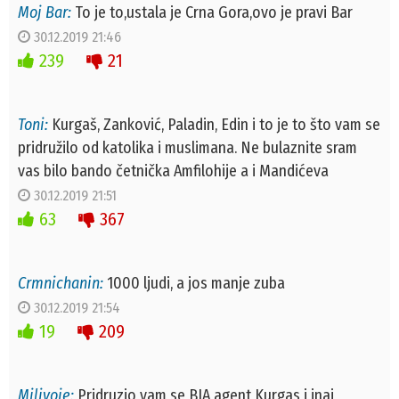
Moj Bar:
To je to,ustala je Crna Gora,ovo je pravi Bar
30.12.2019 21:46
239
21
Toni:
Kurgaš, Zanković, Paladin, Edin i to je to što vam se
pridružilo od katolika i muslimana. Ne bulaznite sram
vas bilo bando četnička Amfilohije a i Mandićeva
30.12.2019 21:51
63
367
Crmnichanin:
1000 ljudi, a jos manje zuba
30.12.2019 21:54
19
209
Milivoje:
Pridruzio vam se BIA agent Kurgas i inaj