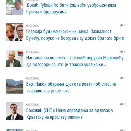
Докић: Губици ће бити још већи увођењем виза
Русима и Бјелорусима
06.08.2026.
0
Епархија будимљанско-никшићка: Захвалност
Вучићу, поруке из Београда су доказ братске бриге
05.08.2026.
5
Настављена полемика: Лековић поручио Марковићу
да одговори зашто је тражио уклањање...
05.08.2026.
0
Бар: Након обарања дјетета возач побјегао, па
завршио иза решетака
05.08.2026.
0
Божовић (СНП): Нема оправдања за одлазак у
Хрватску на прославу злочина
04.08.2026.
6