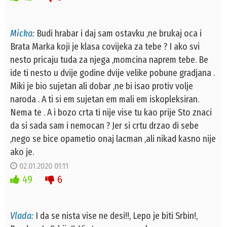
Micka:
Budi hrabar i daj sam ostavku ,ne brukaj oca i
Brata Marka koji je klasa covijeka za tebe ? I ako svi
nesto pricaju tuda za njega ,momcina naprem tebe. Be
ide ti nesto u dvije godine dvije velike pobune gradjana .
Miki je bio sujetan ali dobar ,ne bi isao protiv volje
naroda . A ti si em sujetan em mali em iskopleksiran.
Nema te . A i bozo crta ti nije vise tu kao prije Sto znaci
da si sada sam i nemocan ? Jer si crtu drzao di sebe
,nego se bice opametio onaj lacman ,ali nikad kasno nije
ako je.
02.01.2020 01:11
49
6
Vlada:
I da se nista vise ne desi!!, Lepo je biti Srbin!,