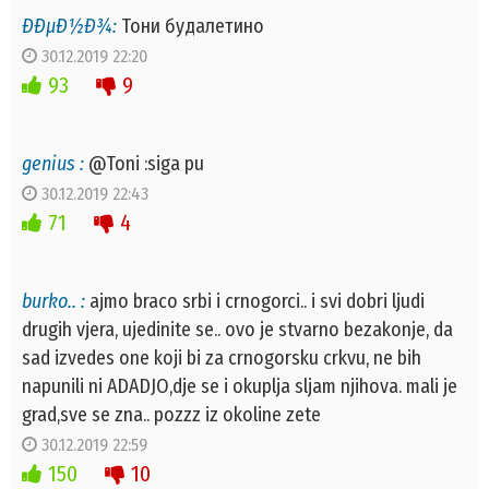
ÐÐµÐ½Ð¾:
Тони будалетино
30.12.2019 22:20
93
9
genius :
@Toni :siga pu
30.12.2019 22:43
71
4
burko.. :
ajmo braco srbi i crnogorci.. i svi dobri ljudi
drugih vjera, ujedinite se.. ovo je stvarno bezakonje, da
sad izvedes one koji bi za crnogorsku crkvu, ne bih
napunili ni ADADJO,dje se i okuplja sljam njihova. mali je
grad,sve se zna.. pozzz iz okoline zete
30.12.2019 22:59
150
10