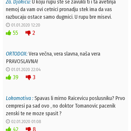
Za. Djokicu:
U koju rupu ste se zavukli ti i ta avetinja
nemoj da vam ovi cetnici pronadju stek ima da vas
razbucaju ostace samo dugmici. U rupu bre misevi.
01.01.2020 12:20
55
2
ORTODOX:
Vera večna, vera slavna, naša vera
PRAVOSLAVNA!
01.01.2020 22:04
39
3
Lokomotiva :
Spavas li mirno Raicevicu poslusniku? Prvo
cempresi pa sad ovo , no doktor Tomanovic pacenik
zenski te ne moze spasit ?
02.01.2020 01:08
42
8