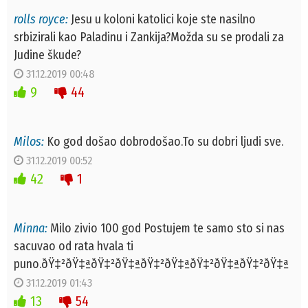
rolls royce:
Jesu u koloni katolici koje ste nasilno
srbizirali kao Paladinu i Zankija?Možda su se prodali za
Judine škude?
31.12.2019 00:48
9
44
Milos:
Ko god došao dobrodošao.To su dobri ljudi sve.
31.12.2019 00:52
42
1
Minna:
Milo zivio 100 god Postujem te samo sto si nas
sacuvao od rata hvala ti
puno.ðŸ‡²ðŸ‡ªðŸ‡²ðŸ‡ªðŸ‡²ðŸ‡ªðŸ‡²ðŸ‡ªðŸ‡²ðŸ‡ª
31.12.2019 01:43
13
54