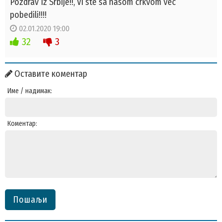
Pozdrav Iz Srbije!!, Vi ste sa nasom crkvom vec
pobedili!!!!
02.01.2020 19:00
32
3
Оставите коментар
Име / надимак:
Коментар:
Пошаљи