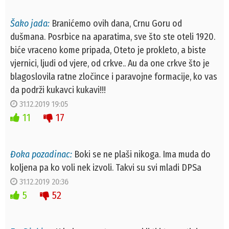
Šako jada:
Branićemo ovih dana, Crnu Goru od
dušmana. Posrbice na aparatima, sve što ste oteli 1920.
biće vraceno kome pripada, Oteto je prokleto, a biste
vjernici, ljudi od vjere, od crkve.. Au da one crkve što je
blagoslovila ratne zločince i paravojne formacije, ko vas
da podrži kukavci kukavi!!!
31.12.2019 19:05
11
17
Đoka pozadinac:
Boki se ne plaši nikoga. Ima muda do
koljena pa ko voli nek izvoli. Takvi su svi mladi DPSa
31.12.2019 20:36
5
52