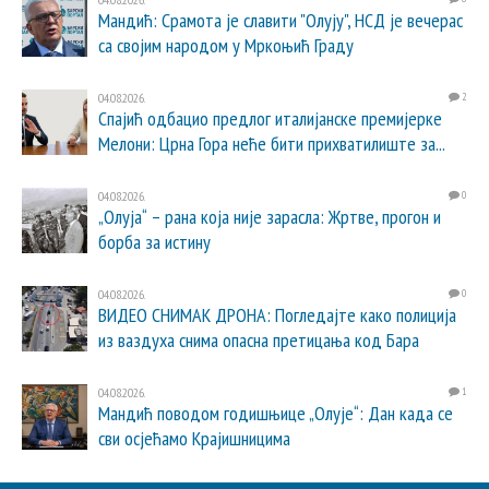
Мандић: Срамота је славити "Олују", НСД је вечерас
са својим народом у Мркоњић Граду
04.08.2026.
2
Спајић одбацио предлог италијанске премијерке
Мелони: Црна Гора неће бити прихватилиште за...
04.08.2026.
0
„Олуја“ – рана која није зарасла: Жртве, прогон и
борба за истину
04.08.2026.
0
ВИДЕО СНИМАК ДРОНА: Погледајте како полиција
из ваздуха снима опасна претицања код Бара
04.08.2026.
1
Мандић поводом годишњице „Олује“: Дан када се
сви осјећамо Крајишницима