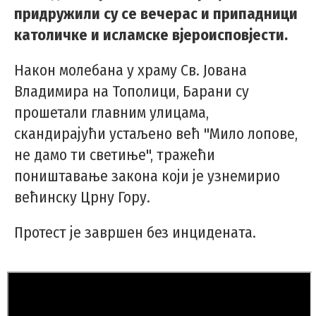
придружили су се вечерас и припадници
католичке и исламске вјероисповјести.
Након молебанa у храму Св. Јована
Владимира на Тополици, Барани су
прошетали главним улицама,
скандирајући устаљено већ "Мило лопове,
не дамо ти светиње", тражећи
поништавање закона који је узнемирио
већинску Црну Гору.
Протест је завршен без инцидената.