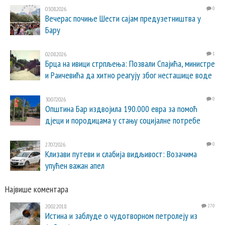
03.08.2026.
0
Вечерас почиње Шести сајам предузетништва у
Бару
02.08.2026.
1
Брца на ивици стрпљења: Позвали Спајића, министре
и Раичевића да хитно реагују због несташице воде
30.07.2026.
0
Општина Бар издвојила 190.000 евра за помоћ
дјеци и породицама у стању социјалне потребе
27.07.2026.
0
Клизави путеви и слабија видљивост: Возачима
упућен важан апел
Највише коментара
20.02.2018.
270
Истина и заблуде о чудотворном петролеју из