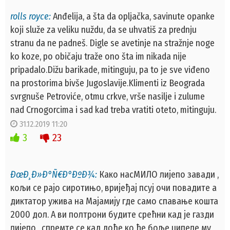
rolls royce:
Anđelija, a šta da opljačka, savinute opanke
koji služe za veliku nuždu, da se uhvatiš za prednju
stranu da ne padneš. Digle se avetinje na stražnje noge
ko koze, po običaju traže ono šta im nikada nije
pripadalo.Dižu barikade, mitinguju, pa to je sve viđeno
na prostorima bivše Jugoslavije.Klimenti iz Beograda
svrgnuše Petroviće, otmu crkve, vrše nasilje i zulume
nad Crnogorcima i sad kad treba vratiti oteto, mitinguju.
31.12.2019 11:20
3
23
ÐœÐ¸Ð»Ð°Ñ€Ð°ÐºÐ¾:
Како насМИЛО лијепо завади ,
кољи се рајо сиротињо, вријеђај псуј очи повадите а
диктатор ужива на Мајамију где само спавање кошта
2000 дол. А ви полтрони будите срећни кад је газди
лијепо , спремте се кад дође ко ће боље ципеле му