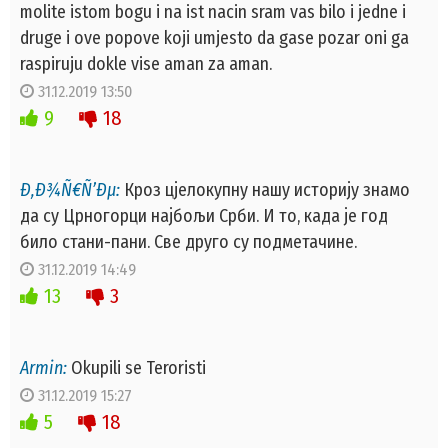
molite istom bogu i na ist nacin sram vas bilo i jedne i
druge i ove popove koji umjesto da gase pozar oni ga
raspiruju dokle vise aman za aman.
31.12.2019 13:50
9
18
Ð‚Ð¾Ñ€Ñ’Ðµ:
Кроз цјелокупну нашу историју знамо
да су Црногорци најбољи Срби. И то, када је год
било стани-пани. Све друго су подметачине.
31.12.2019 14:49
13
3
Armin:
Okupili se Teroristi
31.12.2019 15:27
5
18