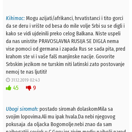
Kikimac:
Mogu azijati/afrikanci, hrvatistanci i tito gorci
da se deru i vrište od besa do mile volje Srbi su se digli i
kako se vidi ujdeinili preko celog Balkana. Niste uspeli
da nas unistite PRAVOSLAVNA RUSIJA SE DIGLA nema
vise pomoci od germana i zapada Rus se sada pita, pred
krahom ste vi i vaše falš manjinske nacije. Govorite
Srbskim jezikom ne turskim niti latinski zato postovanje
nemoj te nas ljutiti!
31.12.2019 02:43
45
9
Ubogi siromah:
postado siromah dolaskomMila sa
svojim lopovima.Ali mu ipak hvala.Da nebi njegovog
pokusaja .da oljacka Bogomolje.nebi znao da sam
najbogatiji covjek u C.Goru.jer zivim medju najbolji narod