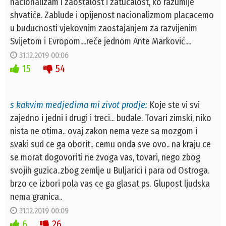
nacionalizam i zaostalost i zatucalost, ko razumije
shvatiće. Zablude i opijenost nacionalizmom placacemo
u buducnosti vjekovnim zaostajanjem za razvijenim
Svijetom i Evropom....reče jednom Ante Marković....
31.12.2019 00:06
15
54
s kakvim medjedima mi zivot prodje:
Koje ste vi svi
zajedno i jedni i drugi i treci... budale. Tovari zimski, niko
nista ne otima.. ovaj zakon nema veze sa mozgom i
svaki sud ce ga oborit.. cemu onda sve ovo.. na kraju ce
se morat dogovoriti ne zvoga vas, tovari, nego zbog
svojih guzica..zbog zemlje u Buljarici i para od Ostroga.
brzo ce izbori pola vas ce ga glasat ps. Glupost ljudska
nema granica..
31.12.2019 00:09
6
26