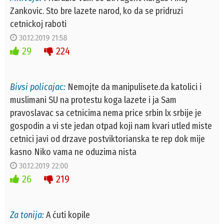
Zankovic. Sto bre lazete narod, ko da se pridruzi
cetnickoj raboti
30.12.2019 21:58
29
224
Bivsi policajac:
Nemojte da manipulisete.da katolici i
muslimani SU na protestu koga lazete i ja Sam
pravoslavac sa cetnicima nema price srbin lx srbije je
gospodin a vi ste jedan otpad koji nam kvari utled miste
cetnici javi od drzave postviktorianska te rep dok mije
kasno Niko vama ne oduzima nista
30.12.2019 22:00
26
219
Za tonija:
A ćuti kopile