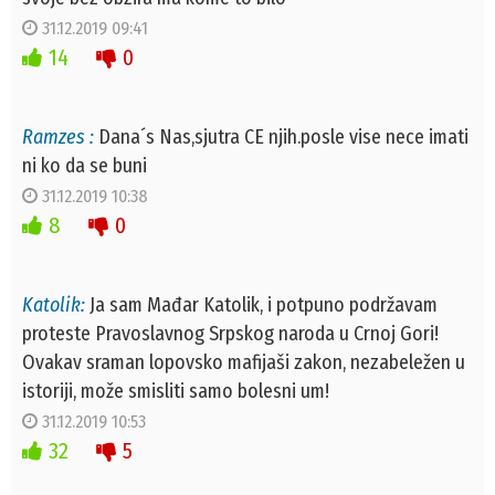
31.12.2019 09:41
14
0
Ramzes :
Dana´s Nas,sjutra CE njih.posle vise nece imati
ni ko da se buni
31.12.2019 10:38
8
0
Katolik:
Ja sam Mađar Katolik, i potpuno podržavam
proteste Pravoslavnog Srpskog naroda u Crnoj Gori!
Ovakav sraman lopovsko mafijaši zakon, nezabeležen u
istoriji, može smisliti samo bolesni um!
31.12.2019 10:53
32
5