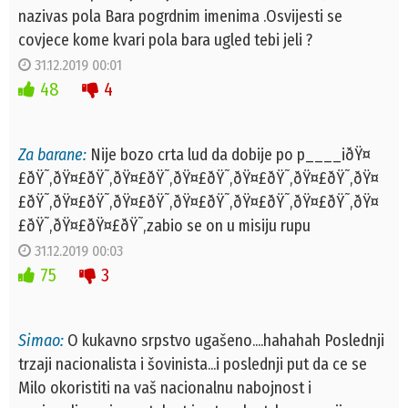
nazivas pola Bara pogrdnim imenima .Osvijesti se
covjece kome kvari pola bara ugled tebi jeli ?
31.12.2019 00:01
48
4
Za barane:
Nije bozo crta lud da dobije po p____iðŸ¤
£ðŸ˜‚ðŸ¤£ðŸ˜‚ðŸ¤£ðŸ˜‚ðŸ¤£ðŸ˜‚ðŸ¤£ðŸ˜‚ðŸ¤£ðŸ˜‚ðŸ¤
£ðŸ˜‚ðŸ¤£ðŸ˜‚ðŸ¤£ðŸ˜‚ðŸ¤£ðŸ˜‚ðŸ¤£ðŸ˜‚ðŸ¤£ðŸ˜‚ðŸ¤
£ðŸ˜‚ðŸ¤£ðŸ¤£ðŸ˜‚zabio se on u misiju rupu
31.12.2019 00:03
75
3
Simao:
O kukavno srpstvo ugašeno....hahahah Poslednji
trzaji nacionalista i šovinista...i poslednji put da ce se
Milo okoristiti na vaš nacionalnu nabojnost i