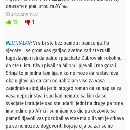
олизати и још штошта.ðŸ˜‰
31.12.2019 11:22
12
1
NEUTRALAN:
Vi srbi ste bez pameti i pamcenja. Pa
sjecate li se grom vas gadjao avetne kad ste rusili
Jugoslaviju i isli da palite i pljackate Dubrovnik i okolinu
da ste u istu tikvu pisali sa Milom i pjevali Crna gora i
Srbija to je jedna familija, niko ne moze da rastavi dva
oka u glavi pa da vam ne nabrajam vise za vasa
zajednicka zlodjela jer bi mogao roman da se napise za
vasa nepocinstva i sad kad nemate sa kim da se
svadjate i ratujete sad ste udarili jedni na druge pa toga
ima jedino po Africi i sumnjam jos dje pa dozovite se
pameti djavoli vas pozobali avetne malo li vam je crkava
pa se nemozete dogovoriti koja je cija pa zar se ne