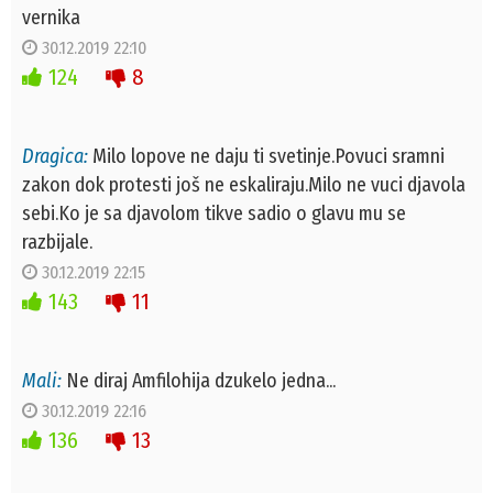
vernika
30.12.2019 22:10
124
8
Dragica:
Milo lopove ne daju ti svetinje.Povuci sramni
zakon dok protesti još ne eskaliraju.Milo ne vuci djavola
sebi.Ko je sa djavolom tikve sadio o glavu mu se
razbijale.
30.12.2019 22:15
143
11
Mali:
Ne diraj Amfilohija dzukelo jedna...
30.12.2019 22:16
136
13