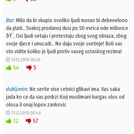
Bar:
Milo da bi skupio ovoliko ljudi morao bi debeeelooo
da plati... Svakoj prodanoj dusi po 50 evrica ode milionce
ðŸ˜‚ Ovi ljudi setaju i protestuju zbog svog obraza, zbog
svoje djece i unucadi... Ne daju svoje svetinje! Boli vas
sto vidite koliko je ljudi protiv vaseg ustaskog rezima!
31.12.2019 00:26
54
5
dukljanin:
Ne serite vise cetnici glibavi ima. Vas saka
jada ko ce da vas podrzi Koji muslimani kurgas olos od
olosa il onaj lopov zankovic
31.12.2019 00:46
12
57