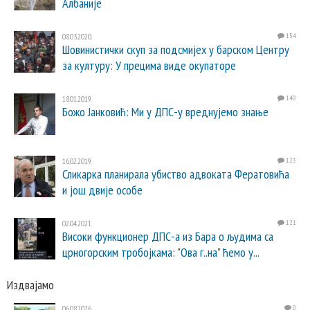
Албаније
08.03.2020.
154
Шовинистички скуп за подсмијех у барском Центру
за културу: У прецима виде окупаторе
18.01.2019.
140
Божо Јанковић: Ми у ДПС-у вреднујемо знање
16.02.2019.
123
Сликарка планирала убиство адвоката Фератовића
и још двије особе
02.04.2021.
121
Високи функционер ДПС-а из Бара о људима са
црногорским тробојкама: "Ова г..на" ћемо у...
Издвајамо
06.08.2026.
0