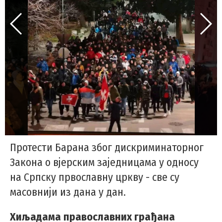
Протести Барана због дискриминаторног
Закона о вјерским заједницама у односу
на Српску првославну цркву - све су
масовнији из дана у дан.
Хиљадама православних грађана