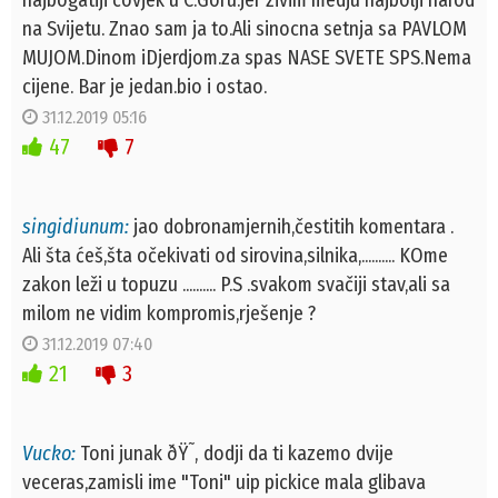
na Svijetu. Znao sam ja to.Ali sinocna setnja sa PAVLOM
MUJOM.Dinom iDjerdjom.za spas NASE SVETE SPS.Nema
cijene. Bar je jedan.bio i ostao.
31.12.2019 05:16
47
7
singidiunum:
jao dobronamjernih,čestitih komentara .
Ali šta ćeš,šta očekivati od sirovina,silnika,.......... KOme
zakon leži u topuzu .......... P.S .svakom svačiji stav,ali sa
milom ne vidim kompromis,rješenje ?
31.12.2019 07:40
21
3
Vucko:
Toni junak ðŸ˜‚ dodji da ti kazemo dvije
veceras,zamisli ime "Toni" uip pickice mala glibava