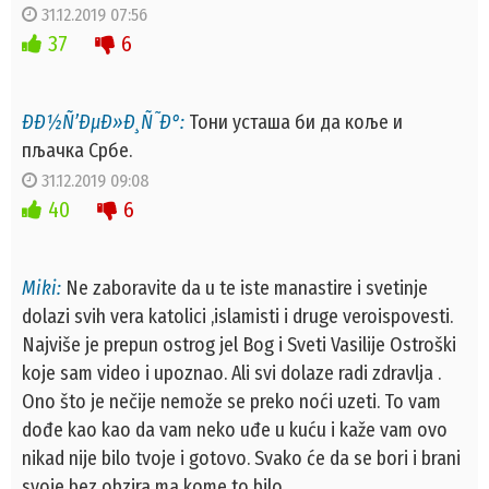
31.12.2019 07:56
37
6
ÐÐ½Ñ’ÐµÐ»Ð¸Ñ˜Ð°:
Тони усташа би да коље и
пљачка Србе.
31.12.2019 09:08
40
6
Miki:
Ne zaboravite da u te iste manastire i svetinje
dolazi svih vera katolici ,islamisti i druge veroispovesti.
Najviše je prepun ostrog jel Bog i Sveti Vasilije Ostroški
koje sam video i upoznao. Ali svi dolaze radi zdravlja .
Ono što je nečije nemože se preko noći uzeti. To vam
dođe kao kao da vam neko uđe u kuću i kaže vam ovo
nikad nije bilo tvoje i gotovo. Svako će da se bori i brani
svoje bez obzira ma kome to bilo