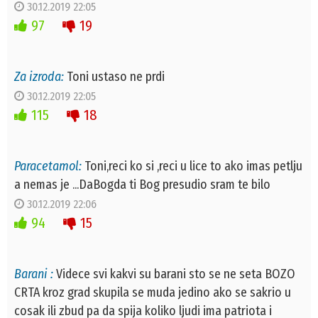
30.12.2019 22:05
97
19
Za izroda:
Toni ustaso ne prdi
30.12.2019 22:05
115
18
Paracetamol:
Toni,reci ko si ,reci u lice to ako imas petlju
a nemas je ...DaBogda ti Bog presudio sram te bilo
30.12.2019 22:06
94
15
Barani :
Videce svi kakvi su barani sto se ne seta BOZO
CRTA kroz grad skupila se muda jedino ako se sakrio u
cosak ili zbud pa da spija koliko ljudi ima patriota i