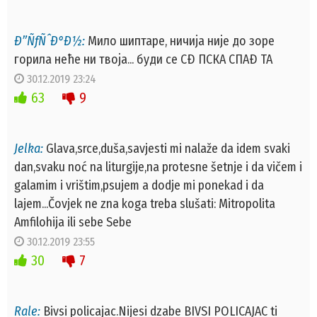
Ð”ÑƒÑˆÐ°Ð½:
Мило шиптаре, ничија није до зоре
горила неће ни твоја... буди се СÐ ПСКА СПАÐ ТА
30.12.2019 23:24
63
9
Jelka:
Glava,srce,dušа,savjesti mi nalaže da idem svaki
dan,svaku noć na liturgije,na protesne šetnje i da vičem i
galamim i vrištim,psujem a dodje mi ponekad i da
lajem...Čovjek ne zna koga treba slušati: Mitropolita
Amfilohija ili sebe Sebe
30.12.2019 23:55
30
7
Rale:
Bivsi policajac.Nijesi dzabe BIVSI POLICAJAC ti