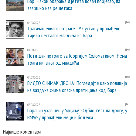
Бар: Након обарања дјетета возач побјегао, па
завршио иза решетака
04.08.2026.
0
Трагичан епилог потраге : У Сусташу пронађено
тијело несталог младића из Бара
04.08.2026.
0
Пети дан потраге за Георгијем Соломатином: Нема
трага ни гласа од младића
04.08.2026.
0
ВИДЕО СНИМАК ДРОНА: Погледајте како полиција
из ваздуха снима опасна претицања код Бара
03.08.2026.
1
Баранин ухапшен у Улцињу: Одбио тест на дрогу, у
BMW-у пронађени меци и бодежи
Највише коментара