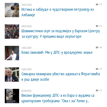
20.02.2018.
270
Истина и заблуде о чудотворном петролеју из
Албаније
08.03.2020.
154
Шовинистички скуп за подсмијех у барском Центру
за културу: У прецима виде окупаторе
18.01.2019.
140
Божо Јанковић: Ми у ДПС-у вреднујемо знање
16.02.2019.
123
Сликарка планирала убиство адвоката Фератовића
и још двије особе
02.04.2021.
121
Високи функционер ДПС-а из Бара о људима са
црногорским тробојкама: "Ова г..на" ћемо у...