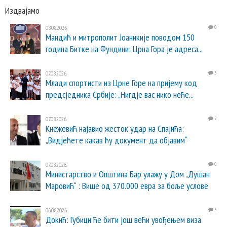
Издвајамо
08.08.2026.
0
Мандић и митрополит Јоаникије поводом 150
година Битке на Фундини: Црна Гора је адреса...
07.08.2026.
3
Млади спортисти из Црне Горе на пријему код
предсједника Србије: „Нигдје вас нико неће...
07.08.2026.
2
Кнежевић најавио жесток удар на Спајића:
„Видјећете какав ћу документ да објавим“
07.08.2026.
0
Министарство и Општина Бар улажу у Дом „Душан
Маровић“ : Више од 370.000 евра за боље услове
06.08.2026.
3
Докић: Губици ће бити још већи увођењем виза