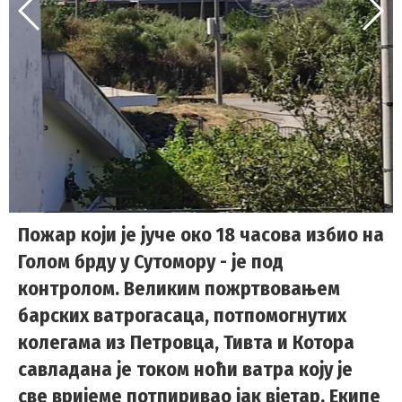
Пожар који је јуче око 18 часова избио на
Голом брду у Сутомору - је под
контролом. Великим пожртвовањем
барских ватрогасаца, потпомогнутих
колегама из Петровца, Тивта и Котора
савладана је током ноћи ватра коју је
све вријеме потпиривао јак вјетар. Екипе