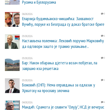
Русима и Бјелорусима
06.08.2026.
0
Епархија будимљанско-никшићка: Захвалност
Вучићу, поруке из Београда су доказ братске бриге
05.08.2026.
6
Настављена полемика: Лековић поручио Марковићу
да одговори зашто је тражио уклањање...
05.08.2026.
0
Бар: Након обарања дјетета возач побјегао, па
завршио иза решетака
05.08.2026.
1
Божовић (СНП): Нема оправдања за одлазак у
Хрватску на прославу злочина
04.08.2026.
6
Мандић: Срамота је славити "Олују", НСД је вечерас