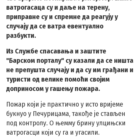
ватрогасаца су и даље на терену,
приправне су и спремне да реагују у
случају да се ватра евентуално
разбукти.
Из Службе спасавања и заштите
"Барском порталу" су казали да се ништа
не препушта случају и да су им грађани и
туристи од велике помоћи својим
доприносом у гашењу пожара.
Пожар који је практично у исто вријеме
букнуо у Печурицама, такође је стављен
под контролу. О њемму брину улцињски
ватрогасци који су га и угасили.