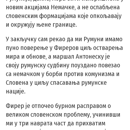
новим акцијама Немачке, а не ослабљена
словенским формацијама које опкољавају
и окружују њене границе.
У закључку сам рекао да ми Румуни имамо
пуно поверење у Фиреров циљ остварења
мира и обнове, а маршал Антонеску је
своју румунску судбину поуздано повезао
са немачком у борби против комунизма и
Словена у циљу спасавања румунске
нације.
Фирер је отпочео бурном расправом о
великом словенском проблему, учинивши
ми у три наврата част да прихватим