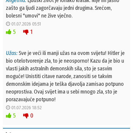
Angelina:
Ljudski život je ionako kratak. Nije mi jasno
zašto ga ljudi zagorčavaju jedni drugima. Srećom,
bolesni "umovi" ne žive vječno.
01.07.2026 05:51
5
1
Užas:
Sve je veći ili manji užas na ovom svijetu! Hitler je
bio otelotvorenje zla, to je neosporno! Kazu da je bio u
vlasti jakih astralnih demonskih sila, sto je sasvim
moguće! Unistiti citave narode, zanositi se takvim
demonskim idejama je teška djavolja zamisao potpuno
neoprostiva. Ovaj svijet ima u sebi mnogo zla, sto je
porazavajuće potpuno!
01.07.2026 18:52
5
0