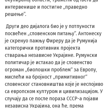
интервенише и постигне „праведно
решење”.
Други део дијалога био је у потпуности
посвећен „словенском питању”. Антонеску
је скренуо пажњу Фиреру да је Румунија
категорички противник пројекта
стварања независне Украјине. Румунски
политичар је истакао да је словенство
огроман „биолошки проблем“ за Европу,
мислећи на бројност „примитивног“
словенског становништва које је неспојиво
са европском културом и цивилизацијом. У
случају да се после пораза СССР-а појави
независна Украјина, она ће, према