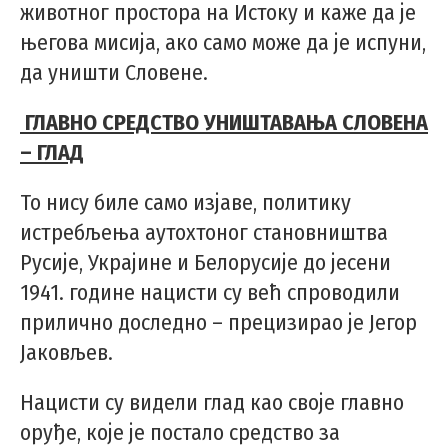
животног простора на Истоку и каже да је
његова мисија, ако само може да је испуни,
да уништи Словене.
ГЛАВНО СРЕДСТВО УНИШТАВАЊА СЛОВЕНА
– ГЛАД
То нису биле само изјаве, политику
истребљења аутохтоног становништва
Русије, Украјине и Белорусије до јесени
1941. године нацисти су већ спроводили
прилично доследно – прецизирао је Јегор
Јаковљев.
Нацисти су видели глад као своје главно
оруђе, које је постало средство за