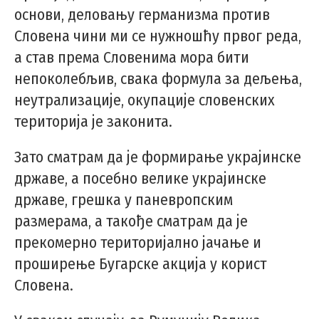
основи, деловању германизма против
Словена чини ми се нужношћу првог реда,
а став према Словенима мора бити
непоколебљив, свака формула за дељења,
неутрализације, окупације словенских
територија је законита.
Зато сматрам да је формирање украјинске
државе, а посебно велике украјинске
државе, грешка у паневропским
размерама, а такође сматрам да је
прекомерно територијално јачање и
проширење Бугарске акција у корист
Словена.