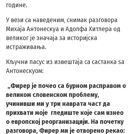
године.
У вези са наведеним, снимак разговора
Михаја Антонескуа и Адолфа Хитлера од
великог је значаја за историјска
истраживања.
Кључни пасус из извештаја са састанкa sa
Антонескуом:
„Фирер је почео са бурном расправом о
великом словенском проблему,
учинивши ми у три наврата част да
прихвати моје гледиште које сам изнео
о европској реорганизацији. На почетку
разговора, Фирер ми је отворено рекао: