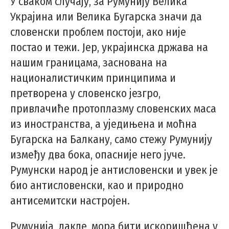
У сваком случају, за Румунију Велика
Украјина или Велика Бугарска значи да
словенски проблем постоји, ако није
постао и тежи. Јер, украјинска држава на
нашим границама, заснована на
националистичким принципима и
претворена у словенско језгро,
привлачиће протоплазму словенских маса
из иностранства, а уједињена и моћна
Бугарска на Балкану, само стежу Румунију
између два бока, опасније него јуче.
Румунски народ је антисловенски и увек је
био антисловенски, као и природно
антисемитски настројен.
Румунија, дакле, мора бити искоришћена у