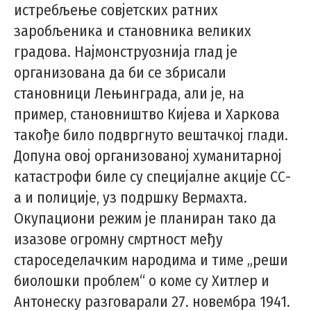
истребљење совјетских ратних
заробљеника и становника великих
градова. Најмонструознија глад је
организована да би се збрисали
становници Лењинграда, али је, на
пример, становништво Кијева и Харкова
такође било подвргнуто вештачкој глади.
Допуна овој организованој хуманитарној
катастрофи биле су специјалне акције СС-
а и полиције, уз подршку Вермахта.
Окупациони режим је планиран тако да
изазове огромну смртност међу
староседелачким народима и тиме „реши
биолошки проблем“ о коме су Хитлер и
Антонеску разговарали 27. новембра 1941.