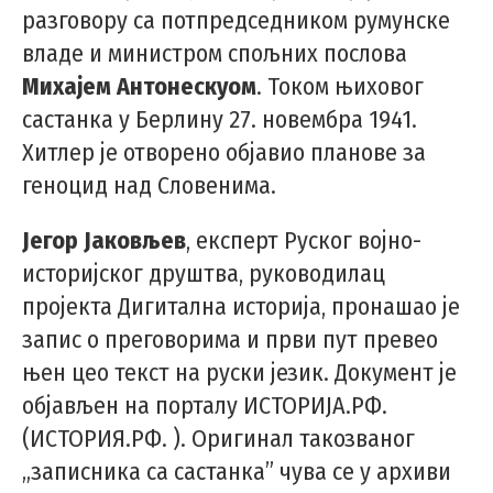
разговору са потпредседником румунске
владе и министром спољних послова
Михајем Антонескуом
. Током њиховог
састанка у Берлину 27. новембра 1941.
Хитлер је отворено објавио планове за
геноцид над Словенима.
Јегор Јаковљев
, експерт Руског војно-
историјског друштва, руководилац
пројекта Дигитална историја, пронашао је
запис о преговорима и први пут превео
њен цео текст на руски језик. Документ је
објављен на порталу ИСТОРИЈА.РФ.
(ИСТОРИЯ.РФ. ). Оригинал такозваног
„записника са састанка” чува се у архиви