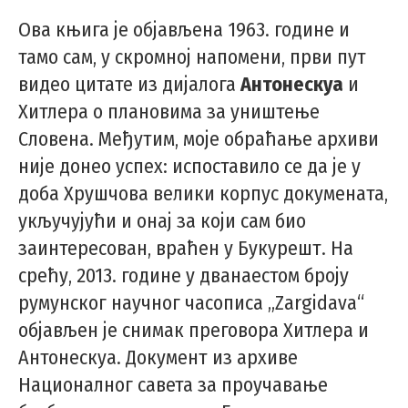
Ова књига је објављена 1963. године и
тамо сам, у скромној напомени, први пут
видео цитате из дијалога
Антонескуа
и
Хитлера о плановима за уништење
Словена. Међутим, моје обраћање архиви
није донео успех: испоставило се да је у
доба Хрушчова велики корпус докумената,
укључујући и онај за који сам био
заинтересован, враћен у Букурешт. На
срећу, 2013. године у дванаестом броју
румунског научног часописа „Zargidava“
објављен је снимак преговора Хитлера и
Антонескуа. Документ из архиве
Националног савета за проучавање