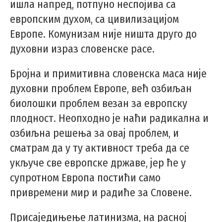
ишла напред, потпуно неспојива са
европским духом, са цивилизацијом
Европе. Комунизам није ништа друго до
духовни израз словенске расе.
Бројна и примитивна словенска маса није
духовни проблем Европе, већ озбиљан
биолошки проблем везан за европску
плодност. Неопходно је наћи радикална и
озбиљна решења за овај проблем, и
сматрам да у ту активност треба да се
укључе све европске државе, јер ће у
супротном Европа постићи само
привремени мир и радиће за Словене.
Присаједињење латинизма, на расној