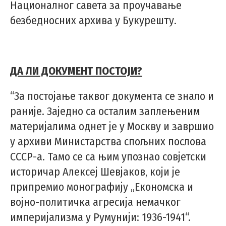
Националног савета за проучавање
безбедносних архива у Букурешту.
ДА ЛИ ДОКУМЕНТ ПОСТОЈИ?
“За постојање таквог документа се знало и
раније. Заједно са осталим заплењеним
материјалима однет је у Москву и завршио
у архиви Министарства спољних послова
СССР-а. Тамо се са њим упознао совјетски
историчар Алексеј Шевјаков, који је
припремио монографију „Економска и
војно-политичка агресија немачког
империјализма у Румунији: 1936-1941“.