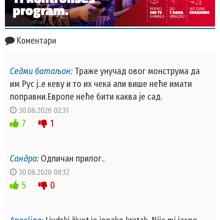
Коментари
Седми батаљон:
Траже унучад овог монструма да
им Рус ј..е кеву и то их чека али више неће имати
поправни.Европе неће бити каква је сад.
30.06.2026 02:31
7
1
Сандра:
Одличан прилог..
30.06.2026 08:12
5
0