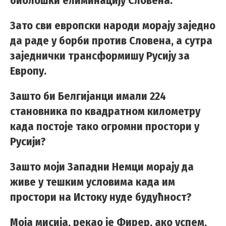
биолошки елиминацију Словена.
Зато сви европски народи морају заједно
да раде у борби против Словена, а сутра
заједнички трансформишу Русију за
Европу.
Зашто би Белгијанци имали 224
становника по квадратном километру
када постоје тако огромни простори у
Русији?
Зашто моји Западни Немци морају да
живе у тешким условима када им
простори на Истоку нуде будућност?
Моја мисија, рекао је Фирер, ако успем,