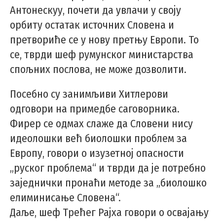
Антонескуу, почети да увлачи у своју
орбиту остатак источних Словена и
претвориће се у нову претњу Европи. То
се, тврди шеф румунског министарства
спољних послова, не може дозволити.
Посебно су занимљиви Хитлерови
одговори на примедбе саговорника.
Фирер се одмах слаже да Словени нису
идеолошки већ биолошки проблем за
Европу, говори о изузетној опасности
„руског проблема“ и тврди да је потребно
заједнички пронаћи методе за „биолошко
елиминисање Словена“.
Даље, шеф Трећег Рајха говори о освајању