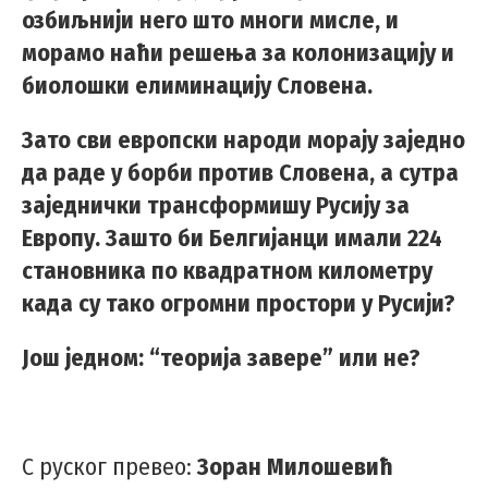
озбиљнији него што многи мисле, и
морамо наћи решења за колонизацију и
биолошки елиминацију Словена.
Зато сви европски народи морају заједно
да раде у борби против Словена, а сутра
заједнички трансформишу Русију за
Европу. Зашто би Белгијанци имали 224
становника по квадратном километру
када су тако огромни простори у Русији?
Још једном: “теорија завере” или не?
С руског превео:
Зоран Милошевић