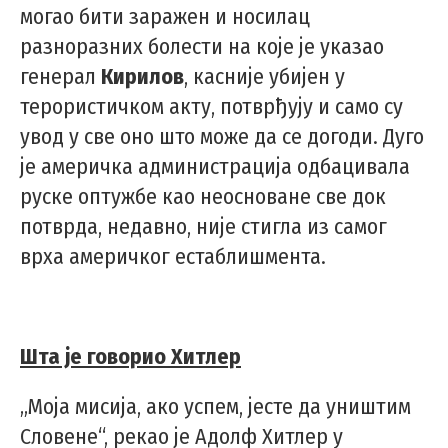
могао бити заражен и носилац
разноразних болести на које је указао
генерал
Кирилов
, касније убијен у
терористичком акту, потврђују и само су
увод у све оно што може да се догоди. Дуго
је америчка администрација одбацивала
руске оптужбе као неосноване све док
потврда, недавно, није стигла из самог
врха америчког естаблишмента.
Шта је говорио Хитлер
„Моја мисија, ако успем, јесте да уништим
Словене“, рекао је Адолф Хитлер у