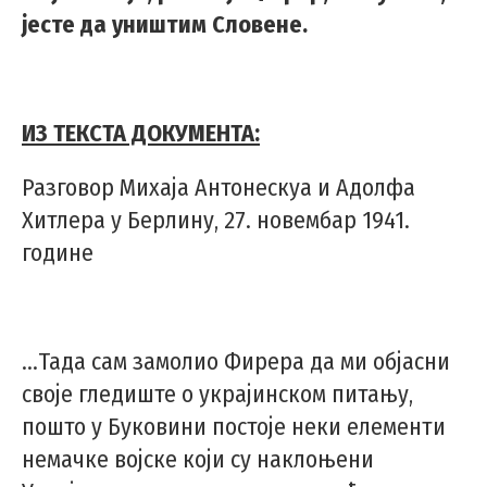
јесте да уништим Словене.
ИЗ ТЕКСТА ДОКУМЕНТА:
Разговор Михаја Антонескуа и Адолфа
Хитлера у Берлину, 27. новембар 1941.
године
…Тада сам замолио Фирера да ми објасни
своје гледиште о украјинском питању,
пошто у Буковини постоје неки елементи
немачке војске који су наклоњени