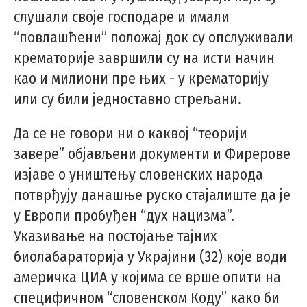
слушали своје господаре и имали
“повлашћени” положај док су опслуживали
крематорије завршили су на исти начин
као и милиони пре њих - у крематорију
или су били једноставно стрељани.
Да се не говори ни о каквој “теорији
завере” објављени документи и Фирерове
изјаве о уништењу словенских народа
потврђују данашње руско стајалиште да је
у Европи пробуђен “дух нацизма”.
Указивање на постојање тајних
биолабараторија у Украјини (32) које води
америчка ЦИА у којима се врше опити на
специфичном “словенском Коду” како би