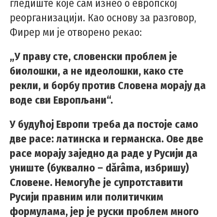
гледиште које сам изнео о европској
реорганизацији. Као основу за разговор,
Фирер ми је отворено рекао:
„У праву сте, словенски проблем је
биолошки, а не идеолошки, како сте
рекли, и борбу против Словена морају да
воде сви Европљани“.
У будућој Европи треба да постоје само
две расе: латинска и германска. Ове две
расе морају заједно да раде у Русији да
униште (буквално – dărâma, избришу)
Словене. Немогуће је супротставити
Русији правним или политичким
формулама, јер је руски проблем много