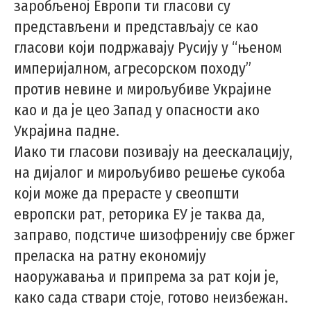
заробљеној Европи ти гласови су
представљени и представљају се као
гласови који подржавају Русију у “њеном
империјалном, агресорском походу”
против невине и мирољубиве Украјине
као и да је цео Запад у опасности ако
Украјина падне.
Иако ти гласови позивају на деескалацију,
на дијалог и мирољубиво решење сукоба
који може да прерасте у свеопшти
европски рат, реторика ЕУ је таква да,
заправо, подстиче шизофренију све бржег
преласка на ратну економију
наоружавања и припрема за рат који је,
како сада ствари стоје, готово неизбежан.