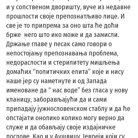
и у сопственом дворишту, вуче из недавне
прошлости своје препознатљиво лице. И
све је то припрема за оно шта ће доћи
брже него што ико може и да замисли.
Држање главе у песак само говори о
непостојању препознавања проблема,
недораслости и стерилитету мишљења
домаћих “политичких елита” које и нису
наше јер су наметнуте и од Запада
именоване да “ нас воде” без гласа у нову
кланицу, заборављајући да и сами
припадају јужнословенском стаблу и да ће
опстајати онолико колико могу верно да
служе и да обављају своје издајничке
послове. Као и у Аушвицу, Јевреји који су