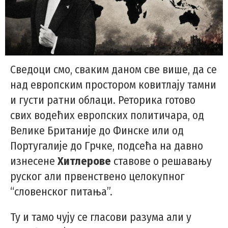
Сведоци смо, сваким даном све више, да се
над европским простором ковитлају тамни
и густи ратни облаци. Реторика готово
свих водећих европских политичара, од
Велике Британије до Финске или од
Португалије до Грчке, подсећа на давно
изнесене
Хитлерове
ставове о решавању
руског али првенствено целокупног
“словенског питања”.
Ту и тамо чују се гласови разума али у