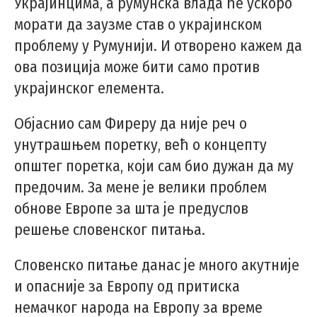
Украјинцима, а румунска влада ће ускоро
морати да заузме став о украјинском
проблему у Румунији. И отворено кажем да
ова позиција може бити само против
украјинског елемента.
Објаснио сам Фиреру да није реч о
унутрашњем поретку, већ о концепту
општег поретка, који сам био дужан да му
предочим. За мене је велики проблем
обнове Европе за шта је предуслов
решење словенског питања.
Словенско питање данас је много акутније
и опасније за Европу од притиска
немачког народа на Европу за време