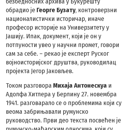
безбедносних архива у Букурешту
обрадио је
Георге Бузату
, контроверзни
националистички историчар, иначе
професор историје на Универзитету у
Јашију. Ипак, документ, који је он у
потпуности увео у научни промет, говори
сам за себе. – рекао је експерт Руског
војноисторијског друштва, руководилац
пројекта Јегор Јаковљев.
Током разговора
Михаја Антонескуа
и
Адолфа Хитлера у Берлину 27. новембра
1941. разговарало се о проблемима који су
веома забрињавали румунско
руководство. Први део текста посвећен је
румунско-мађарским односима, који су,