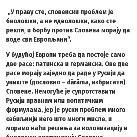
„У праву сте, словенски проблем је
биолошки, а не идеолошки, како сте
рекли, и борбу против Словена морају да
воде сви Европљани“.
У будућој Европи треба да постоје само
две расе: латинска и германска. Ове две
расе морају заједно да раде у Русији да
униште (дословно – dărâma, избрисати)
Словене. Немогуће је супротставити
Русији правним или политичким
формулама, јер је руски проблем много
озбиљнији него што многи мисле, и
морамо наћи решења за колонизацију и