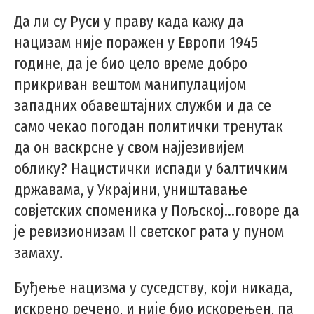
Да ли су Руси у праву када кажу да
нацизам није поражен у Европи 1945
године, да је био цело време добро
прикриван вештом манипулацијом
западних обавештајних служби и да се
само чекао погодан политички тренутак
да он васкрсне у свом најјезивијем
облику? Нацистички испади у балтичким
државама, у Украјини, уништавање
совјетских споменика у Пољској…говоре да
је ревизионизам II светског рата у пуном
замаху.
Буђење нацизма у суседству, који никада,
искрено речено, и није био искорењен, па