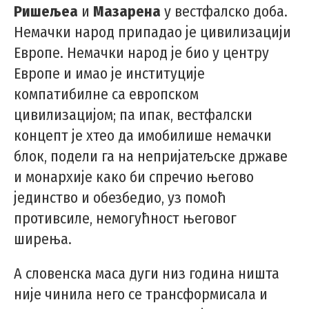
Ришељеа
и
Мазарена
у вестфалско доба.
Немачки народ припадао је цивилизацији
Европе. Немачки народ је био у центру
Европе и имао је институције
компатибилне са европском
цивилизацијом; па ипак, вестфалски
концепт је хтео да имобилише немачки
блок, подели га на непријатељске државе
и монархије како би спречио његово
јединство и обезбедио, уз помоћ
противсиле, немогућност његовог
ширења.
А словенска маса дуги низ година ништа
није чинила него се трансформисала и