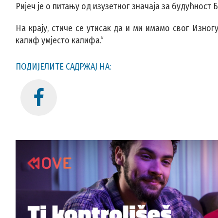
Ријеч је о питању од изузетног значаја за будућност 
На крају, стиче се утисак да и ми имамо свог Изног
калиф умјесто калифа.“
ПОДИЈЕЛИТЕ САДРЖАЈ НА: