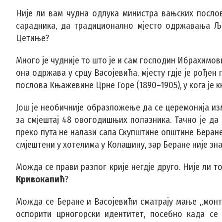
Није ли вам чудна одлука министра вањских посло
сарадника, да традиционално мјесто одржавања Љ
Цетиње?
Много је чудније то што је и сам господин Ибрахимов
она одржава у срцу Васојевића, мјесту гдје је рође
послова Књажевине Црне Горе (1890–1905), у кога је 
Још је необичније образложење да се церемонија и
за смјештај 48 овогодишњих полазника. Тачно је да
преко пута не налази сала Скупштине општине Беране
смјештени у хотелима у Колашину, зар Беране није з
Можда се прави разлог крије негдје друго. Није ли 
Кривокапић
?
Можда се Беране и Васојевићи сматрају мање „мон
оспорити црногорски идентитет, посебно када се