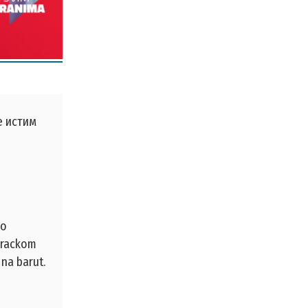
е истим
 o
varackom
 na barut.