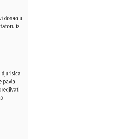
vi dosao u
tatoru iz
 djurisica
e pavla
redjivati
to