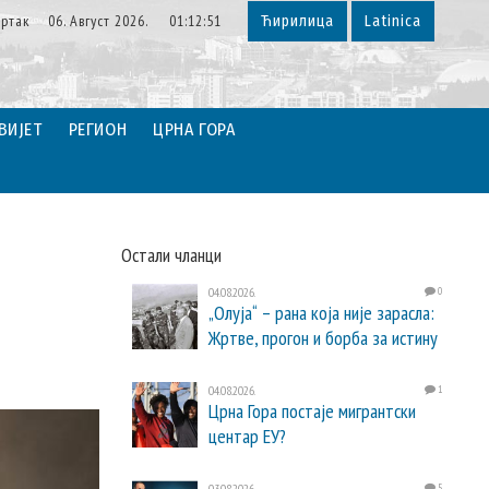
ртак 06. Август 2026. 01:12:52
Ћирилица
Latinica
ВИЈЕТ
РЕГИОН
ЦРНА ГОРА
Остали чланци
04.08.2026.
0
„Олуја“ – рана која није зарасла:
Жртве, прогон и борба за истину
04.08.2026.
1
Црна Гора постаје мигрантски
центар ЕУ?
03.08.2026.
5