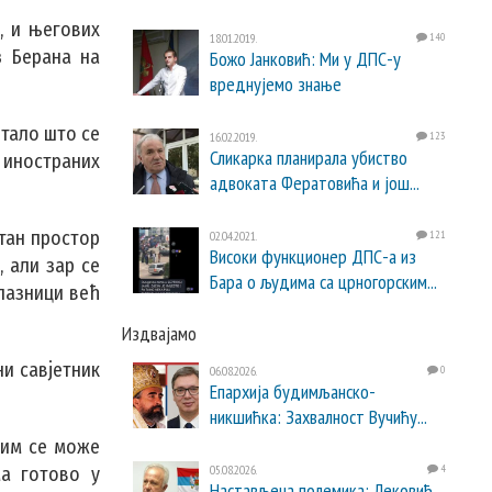
а
, и његових
18.01.2019.
140
з Берана на
Божо Јанковић: Ми у ДПС-у
вреднујемо знање
етало што се
16.02.2019.
123
Сликарка планирала убиство
р иностраних
адвоката Фератовића и још...
тан простор
02.04.2021.
121
Високи функционер ДПС-а из
 али зар се
Бара о људима са црногорским...
лазници већ
Издвајамо
ни савјетник
06.08.2026.
0
Епархија будимљанско-
никшићка: Захвалност Вучићу...
 им се може
05.08.2026.
4
ма готово у
Настављена полемика: Лековић