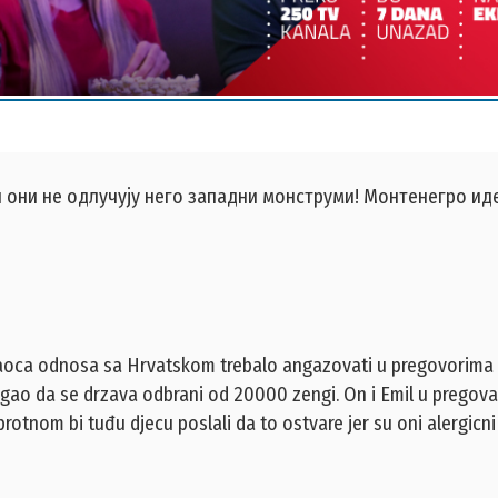
 они не одлучују него западни монструми! Монтенегро ид
aoca odnosa sa Hrvatskom trebalo angazovati u pregovorima
ogao da se drzava odbrani od 20000 zengi. On i Emil u prego
rotnom bi tuđu djecu poslali da to ostvare jer su oni alergicni