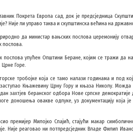
тавник Покрета Европа сад, док је предсједница Скупшт
е? Није ли управо таква и скупштинска већина на државн
 природно да министар вањских послова церемонију отв
х послова.
 послова упућен Општини Беране, којим се тражи да на
 Црне Горе.
орске тробојке која се тамо налази годинама и под кој
 заступао Књажевину Црну Гору и књаза Николу. Можда 
равдан захтјев беранског одбора Нове српске демократије
оге доношења овакве одлуке, уз документацију која је
сио премијер Милојко Спајић, стајући макар симболичн
је. Није реаговао ни потпредсједник Владе Филип Иванов