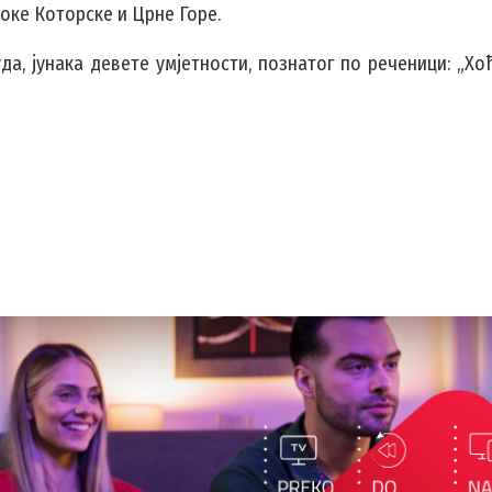
Боке Которске и Црне Горе.
уда, јунака девете умјетности, познатог по реченици: „Х