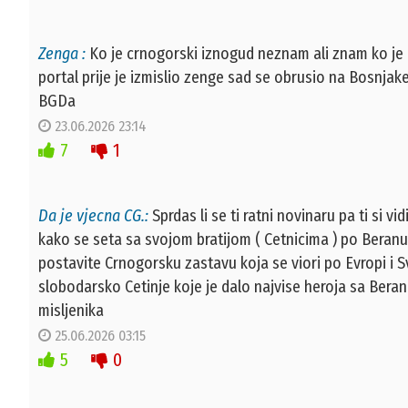
Zenga :
Ko je crnogorski iznogud neznam ali znam ko je is
portal prije je izmislio zenge sad se obrusio na Bosnja
BGDa
23.06.2026 23:14
7
1
Da je vjecna CG.:
Sprdas li se ti ratni novinaru pa ti si vi
kako se seta sa svojom bratijom ( Cetnicima ) po Beranu,
postavite Crnogorsku zastavu koja se viori po Evropi i Sv
slobodarsko Cetinje koje je dalo najvise heroja sa Beran
misljenika
25.06.2026 03:15
5
0