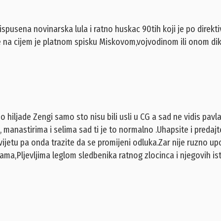
pusena novinarska lula i ratno huskac 90tih koji je po direkti
ke na cijem je platnom spisku Miskovom,vojvodinom ili onom dik
dio hiljade Zengi samo sto nisu bili usli u CG a sad ne vidis pavla
 manastirima i selima sad ti je to normalno .Uhapsite i predajt
ijetu pa onda trazite da se promijeni odluka.Zar nije ruzno upo
ama,Pljevljima leglom sledbenika ratnog zlocinca i njegovih is