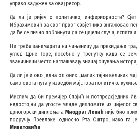
управо задужен за овај ресор.
Да ли је ријеч о политичкој инфериорности? Сјет
Ибрахимовић за свог првог савјетника ангажовао пе
да ће се лично побринути да се цијели случај испита и
Не треба занемарити ни чињеницу да прекидање тра
углед Црне Горе, посебно у тренутку када се зем
званичници често наглашавају значај очувања истори
Да ли је и ово једна од оних „малих тајни великих ма
само овога пута у изведби мајстора политичке кухињ
Мислим да би премијер Спајић и потпредсједник И
недостојни да угосте младе дипломате из цијелог св
црногорски дипломата
Миодраг Лекић
није био при
подручју Превлаке, односно Рта Оштро, иако га 
Милатовића
.