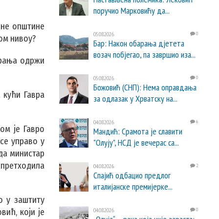
поручио Марковићу да...
ине општине
05.08.2026.
0
ом нивоу?
Бар: Након обарања дјетета
возач побјегао, па завршио иза...
арања одржи
05.08.2026.
0
Божовић (СНП): Нема оправдања
 кући Гавра
за одлазак у Хрватску на...
04.08.2026.
6
ом је Гавро
Мандић: Срамота је славити
се управо у
"Олују", НСД је вечерас са...
 да министар
 претходила
04.08.2026.
2
Спајић одбацио предлог
италијанске премијерке...
о у заштиту
04.08.2026.
0
ић, који је