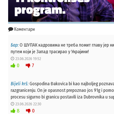
Коментари
Бар:
О ШУПАК кадровима не треба ломит главу јер ни
путем који је Запад трасирао у Украјини!
23.06.2026 19:52
0
7
Bijeli krš:
Gospodina Đakovica bi kao najboljeg poznav
razgranicenju. On je opasnost prepoznao jos 91g i pom
procesu sigurno bi granicu postavili iza Dubrovnika u sup
23.06.2026 22:30
8
0