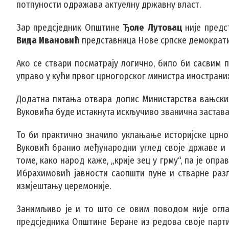
потпуности одражава актуелну државну власт.
Зар предсједник Општине
Ђоле Лутовац
није предс
Вида Ивановић
представница Нове српске демократиј
Ако се ствари посматрају логично, било би сасвим
управо у кући првог црногорског министра инострани
Додатна питања отвара допис Министарства вањских
Вуковића буде истакнута искључиво званична застава
То би практично значило уклањање историјске црног
Вуковић бранио међународни углед своје државе и
томе, како народ каже, „крије зец у грму“, па је оп
Ибрахимовић јавности саопшти пуне и стварне разл
измјештању церемоније.
Занимљиво је и то што се овим поводом није огла
предсједника Општине Беране из редова своје парти