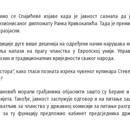
имо се Спајићеве изјаве када је јавност сазнала да 
нзионисаног дипломату Ранка Кривокапића. Тада је преми
 разјасни.
диције дуге више деценија на одређени начин нарушава 
ља налази на прагу чланства у Европској унији. Упра
јских и традиционалних вриједности сваког народа.
јстора“, како гласи позната изрека чувеног кулинара Стев
е?
вановић морали грађанима објаснити зашто су Беране и
ијета. Такође, јавност заслужује одговор и на питање з
хватљив за чланство у државној комисији за питање разг
је за ту функцију предложио кабинет предсједника д