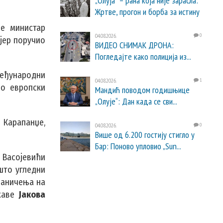
„Олуја“ – рана која није зарасла:
Жртве, прогон и борба за истину
је министар
04.08.2026.
0
јер поручио
ВИДЕО СНИМАК ДРОНА:
Погледајте како полиција из...
међународни
04.08.2026.
1
во европски
Мандић поводом годишњице
„Олује“: Дан када се сви...
е Карапанџе,
04.08.2026.
0
Више од 6.200 гостију стигло у
Бар: Поново упловио „Sun...
 Васојевићи
ашто угледни
раничења на
ржаве
Јакова