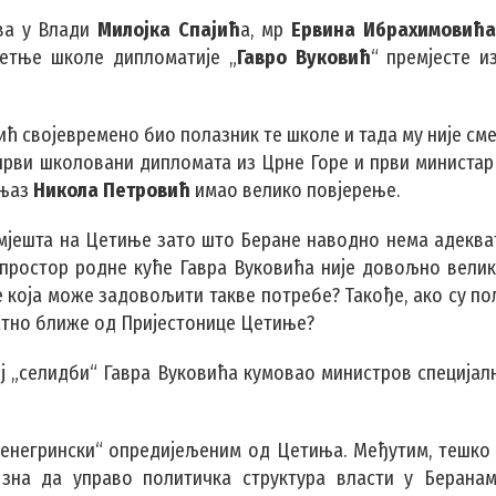
ва у Влади
Милојка Спајић
а, мр
Ервина Ибрахимовић
етње школе дипломатије „
Гавро Вуковић
“ премјесте и
ић својевремено био полазник те школе и тада му није см
н први школовани дипломата из Црне Горе и први министа
књаз
Никола Петровић
имао велико повјерење.
змјешта на Цетиње зато што Беране наводно нема адеква
 простор родне куће Гавра Вуковића није довољно велик,
 која може задовољити такве потребе? Такође, ако су по
натно ближе од Пријестонице Цетиње?
тој „селидби“ Гавра Вуковића кумовао министров специјал
тенегрински“ опредијељеним од Цетиња. Међутим, тешко
 зна да управо политичка структура власти у Берана