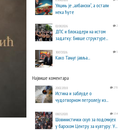
Улцињ је „албански“, а остали
нека ћуте
02.08.2026.
2
ДПС и блокадери на истом
задатку: Бивше структуре...
30.07.2026.
5
Како Тањуг јавља...
Највише коментара
20.02.2018.
270
Истина и заблуде о
чудотворном петролеју из...
08.03.2020.
154
Шовинистички скуп за подсмијех
у барском Центру за културу: У...