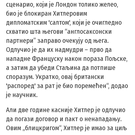
сценарио, који је Лондон толико желео,
био је блокиран Хитлеровим
дипломатским 'салтом', који је очигледно
схватио шта његови “англосаксонски
партнери” заправо очекују од њега.
Одлучио је да их надмудри – прво да
нападне Француску након пораза Пољске,
а затим да убеди Стаљина да потпише
споразум. Укратко, овај британски
'распоред' за рат је био поремећен“, додао
је научник.
Али две године касније Хитлер је одлучио
да погази договор и пакт о ненападању.
Овим „блицкригом“, Хитлер је имао за циљ