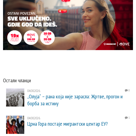
Остали чланци
04.08.2026.
0
„Олуја“ – рана која није зарасла: Жртве, прогон и
борба за истину
04.08.2026.
1
Црна Гора постаје мигрантски центар ЕУ?