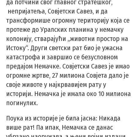
да потчини свог главног стратешког,
непријатеља, Совјетски Савез, и да
трансформише огромну територију која се
протеже до Уралских планина у немачку
колонију, стварајући „животни простор на
Истоку“. Други светски рат био је ужасна
катастрофа и завршио се безусловном
предајом Немачке. Совјетски Савез је имао
огромне жртве, 27 милиона Совјета дало је
своје животе у најкрвавијем рату у
историји. Немачка је имала око 10 милиона
погинулих.
Поука из историје је била јасна: Никада
више рат! Па ипак, Немачка се данас
убрзано наоружава, а њени војни издаци