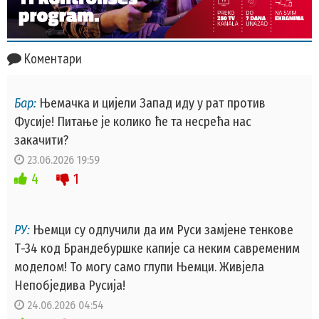
Коментари
Бар:
Њемачка и цијели Запад иду у рат против
Фусије! Питање је колико ће та несрећа нас
закачити?
23.06.2026 19:59
4
1
РУ:
Њемци су одлучили да им Руси замјене тенкове
Т-34 код Брандебуршке капије са неким савременим
моделом! То могу само глупи Њемци. Живјела
Непобједива Русија!
24.06.2026 04:54