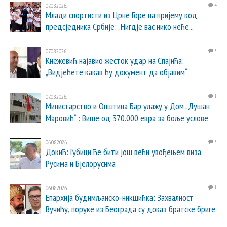
07.08.2026.
4
Млади спортисти из Црне Горе на пријему код
предсједника Србије: „Нигдје вас нико неће...
07.08.2026.
3
Кнежевић најавио жесток удар на Спајића:
„Видјећете какав ћу документ да објавим“
07.08.2026.
1
Министарство и Општина Бар улажу у Дом „Душан
Маровић“ : Више од 370.000 евра за боље услове
06.08.2026.
3
Докић: Губици ће бити још већи увођењем виза
Русима и Бјелорусима
06.08.2026.
1
Епархија будимљанско-никшићка: Захвалност
Вучићу, поруке из Београда су доказ братске бриге