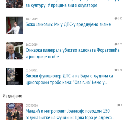
за културу: У прецима виде окупаторе
18.01.2019.
140
Божо Јанковић: Ми у ДПС-у вреднујемо знање
16.02.2019.
123
Сликарка планирала убиство адвоката Фератовића
и још двије особе
02.04.2021.
121
Високи функционер ДПС-а из Бара о људима са
црногорским тробојкама: "Ова г..на" ћемо у...
Издвајамо
08.08.2026.
1
Мандић и митрополит Јоаникије поводом 150
година Битке на Фундини: Црна Гора је адреса...