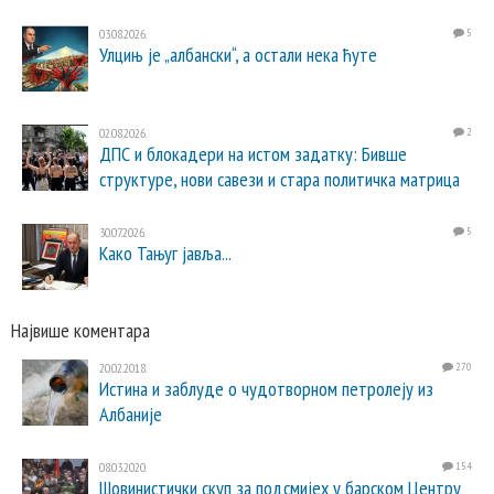
03.08.2026.
5
Улцињ је „албански“, а остали нека ћуте
02.08.2026.
2
ДПС и блокадери на истом задатку: Бивше
структуре, нови савези и стара политичка матрица
30.07.2026.
5
Како Тањуг јавља...
Највише коментара
20.02.2018.
270
Истина и заблуде о чудотворном петролеју из
Албаније
08.03.2020.
154
Шовинистички скуп за подсмијех у барском Центру