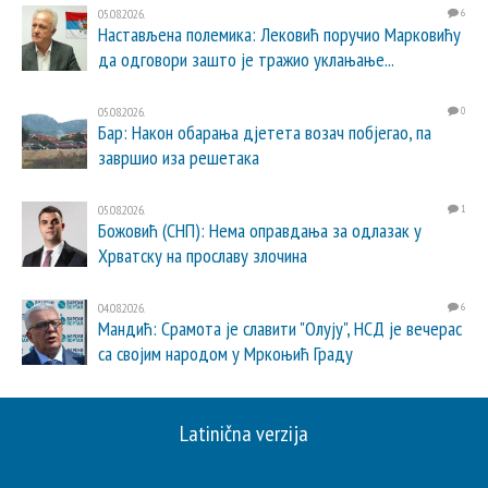
05.08.2026.
6
Настављена полемика: Лековић поручио Марковићу
да одговори зашто је тражио уклањање...
05.08.2026.
0
Бар: Након обарања дјетета возач побјегао, па
завршио иза решетака
05.08.2026.
1
Божовић (СНП): Нема оправдања за одлазак у
Хрватску на прославу злочина
04.08.2026.
6
Мандић: Срамота је славити "Олују", НСД је вечерас
са својим народом у Мркоњић Граду
Latinična verzija