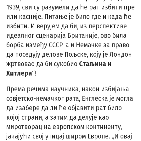
1939, сви су разумели да ће рат избити пре
или касније. Питање је било где и када ће
избити. И верујем да би, из перспективе
идеалног сценарија Британије, ово била
борба између СССР-а и Немачке за право
да поседују делове Пољске, коју је Лондон
жртвовао да би сукобио
Стаљина
и
Хитлера
“!
Према речима научника, након избијања
совјетско-немачког рата, Енглеска је могла
да изабере да ли ће објавити рат било
којој страни, а затим да делује као
миротворац на европском континенту,
јачајући свој утицај широм Европе. „И овај