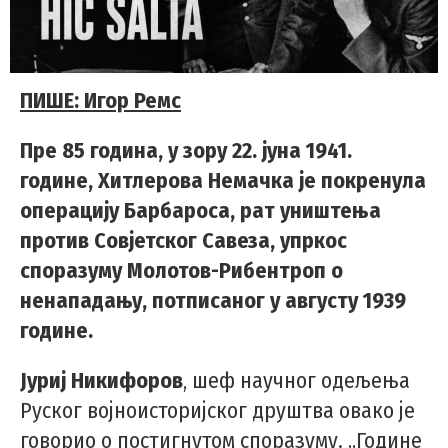
ПИШЕ: Игор Ремс
Пре 85 година, у зору 22. јуна 1941.
године, Хитлерова Немачка је покренула
операцију Барбароса, рат уништења
против Совјетског Савеза, упркос
споразуму Молотов-Рибентроп о
ненападању, потписаног у августу 1939
године.
Јуриј Никифоров
, шеф научног одељења
Руског војноисторијског друштва овако је
говорио о постигнутом споразуму. „Године