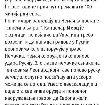
ће ове године први пут премашити 100
милијарди евра.
Политичари захтевају да Немачка постане
„спремна за рат“. Канцелар
Мерц
је
експлицитно изјавио да Украјини треба
дозволити да напада градове у Русији
дроновима које испоручује управо
Немачка. Немачко оружје тако поново
удара Русију. Злогласне немачке ознаке на
тенковима Леопард који газе поново руску
земљу злослутно подсећају шта ускоро
може да се догоди. Уместо деескалације и
дијалога све више оружја и поновног
наоружавања говори да Европа жели