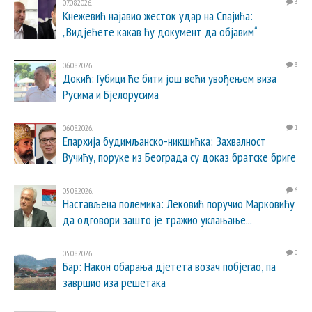
07.08.2026.
3
Кнежевић најавио жесток удар на Спајића:
„Видјећете какав ћу документ да објавим“
06.08.2026.
3
Докић: Губици ће бити још већи увођењем виза
Русима и Бјелорусима
06.08.2026.
1
Епархија будимљанско-никшићка: Захвалност
Вучићу, поруке из Београда су доказ братске бриге
05.08.2026.
6
Настављена полемика: Лековић поручио Марковићу
да одговори зашто је тражио уклањање...
05.08.2026.
0
Бар: Након обарања дјетета возач побјегао, па
завршио иза решетака