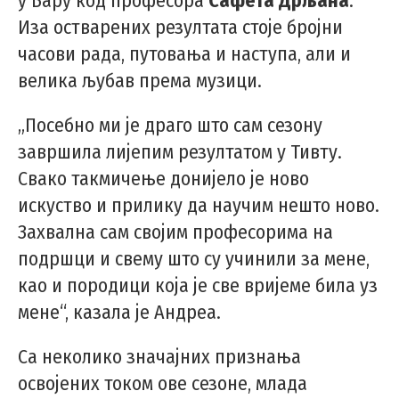
у Бару код професора
Сафета Дрљана
.
Иза остварених резултата стоје бројни
часови рада, путовања и наступа, али и
велика љубав према музици.
„Посебно ми је драго што сам сезону
завршила лијепим резултатом у Тивту.
Свако такмичење донијело је ново
искуство и прилику да научим нешто ново.
Захвална сам својим професорима на
подршци и свему што су учинили за мене,
као и породици која је све вријеме била уз
мене“, казала је Андреа.
Са неколико значајних признања
освојених током ове сезоне, млада