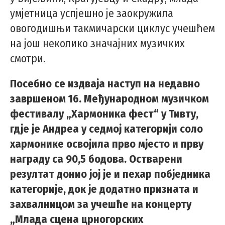
умјетница успјешно је заокружила
овогодишњи такмичарски циклус учешћем
на још неколико значајних музичких
смотри.
Посебно се издваја наступ на недавно
завршеном 16. Међународном музичком
фестивалу „Хармоника фест“ у Тивту,
гдје је Андреа у седмој категорији соло
хармонике освојила прво мјесто и прву
награду са 90,5 бодова. Остварени
резултат донио јој је и пехар побједника
категорије, док је додатно призната и
захвалницом за учешће на концерту
„Млада сцена црногорских