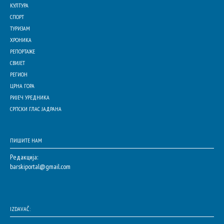
КУЛТУРА
СПОРТ
ТУРИЗАМ
ХРОНИКА
РЕПОРТАЖЕ
СВИЈЕТ
РЕГИОН
ЦРНА ГОРА
РИЈЕЧ УРЕДНИКА
СРПСКИ ГЛАС ЈАДРАНА
ПИШИТЕ НАМ
Редакција:
barskiportal@gmail.com
IZDAVAČ: