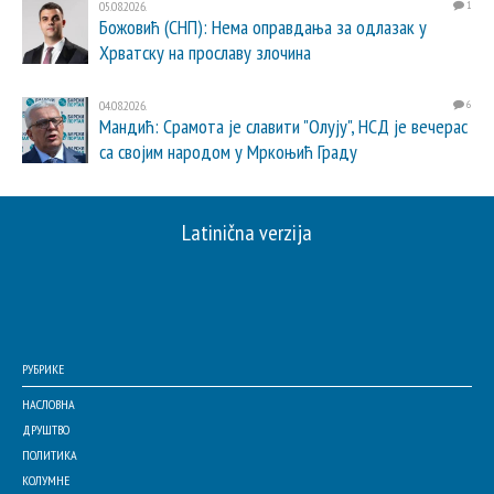
05.08.2026.
1
Божовић (СНП): Нема оправдања за одлазак у
Хрватску на прославу злочина
04.08.2026.
6
Мандић: Срамота је славити "Олују", НСД је вечерас
са својим народом у Мркоњић Граду
Latinična verzija
РУБРИКЕ
НАСЛОВНА
ДРУШТВО
ПОЛИТИКА
КОЛУМНЕ