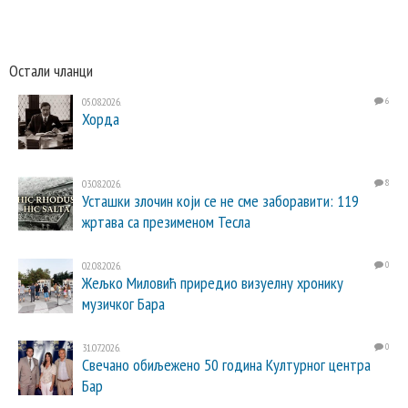
Остали чланци
05.08.2026.
6
Хорда
03.08.2026.
8
Усташки злочин који се не сме заборавити: 119
жртава са презименом Тесла
02.08.2026.
0
Жељко Миловић приредио визуелну хронику
музичког Бара
31.07.2026.
0
Свечано обиљежено 50 година Културног центра
Бар