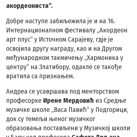
акордеониста“.
Добре наступе забиљежила је и на 16.
Интернационалном фестивалу „Акордеон
арт плус“ у Источном Сарајеву, гдје је
освојила другу награду, као и на Другом
међународном такмичењу „Хармоника у
центру“ на Златибору, одакле се такође
вратила са признањем.
Андреа се усавршава под менторством
професорке
Ирене Мердовић
из Средње
музичке школе „Васа Павић“ у Подгорици,
док су темељи њеног музичког
образовања постављени у Музичкој школи