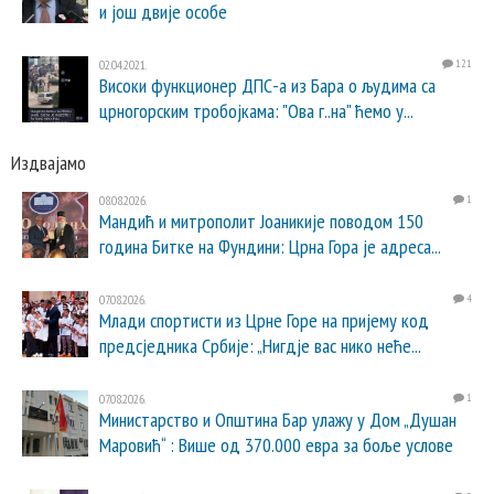
и још двије особе
02.04.2021.
121
Високи функционер ДПС-а из Бара о људима са
црногорским тробојкама: "Ова г..на" ћемо у...
Издвајамо
08.08.2026.
1
Мандић и митрополит Јоаникије поводом 150
година Битке на Фундини: Црна Гора је адреса...
07.08.2026.
4
Млади спортисти из Црне Горе на пријему код
предсједника Србије: „Нигдје вас нико неће...
07.08.2026.
1
Министарство и Општина Бар улажу у Дом „Душан
Маровић“ : Више од 370.000 евра за боље услове