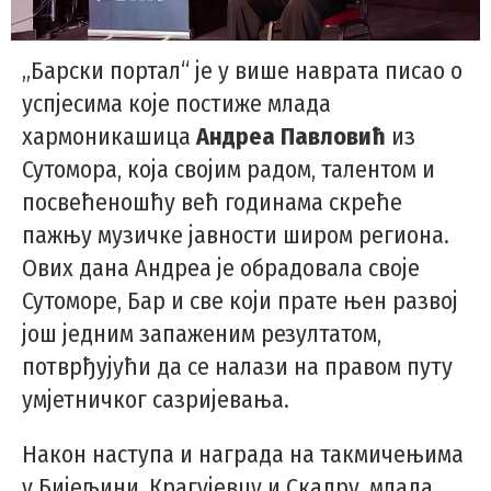
„Барски портал“ је у више наврата писао о
успјесима које постиже млада
хармоникашица
Андреа Павловић
из
Сутомора, која својим радом, талентом и
посвећеношћу већ годинама скреће
пажњу музичке јавности широм региона.
Ових дана Андреа је обрадовала своје
Сутоморе, Бар и све који прате њен развој
још једним запаженим резултатом,
потврђујући да се налази на правом путу
умјетничког сазријевања.
Након наступа и награда на такмичењима
у Бијељини, Крагујевцу и Скадру, млада