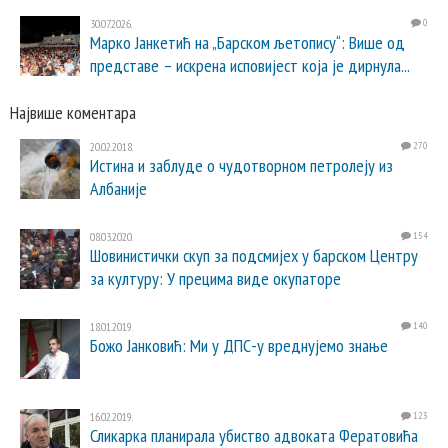
30.07.2026.
0
Марко Јанкетић на „Барском љетопису“: Више од
представе – искрена исповијест која је дирнула...
Највише коментара
20.02.2018.
270
Истина и заблуде о чудотворном петролеју из
Албаније
08.03.2020.
154
Шовинистички скуп за подсмијех у барском Центру
за културу: У прецима виде окупаторе
18.01.2019.
140
Божо Јанковић: Ми у ДПС-у вреднујемо знање
16.02.2019.
123
Сликарка планирала убиство адвоката Фератовића