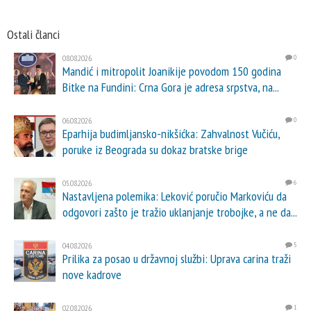
Ostali članci
08.08.2026.
0
Mandić i mitropolit Joanikije povodom 150 godina
Bitke na Fundini: Crna Gora je adresa srpstva, na...
06.08.2026.
0
Eparhija budimljansko-nikšićka: Zahvalnost Vučiću,
poruke iz Beograda su dokaz bratske brige
05.08.2026.
6
Nastavljena polemika: Leković poručio Markoviću da
odgovori zašto je tražio uklanjanje trobojke, a ne da...
04.08.2026.
5
Prilika za posao u državnoj službi: Uprava carina traži
nove kadrove
02.08.2026.
1