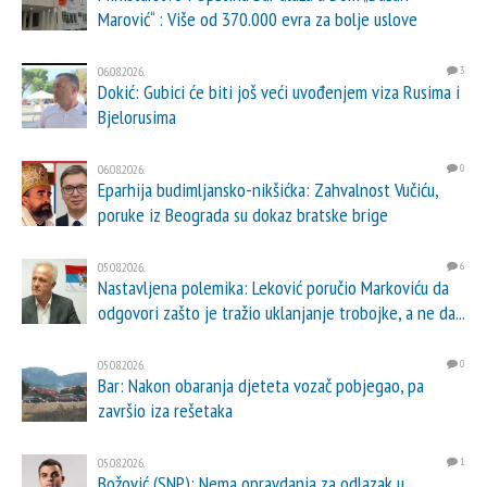
Marović“ : Više od 370.000 evra za bolje uslove
06.08.2026.
3
Dokić: Gubici će biti još veći uvođenjem viza Rusima i
Bjelorusima
06.08.2026.
0
Eparhija budimljansko-nikšićka: Zahvalnost Vučiću,
poruke iz Beograda su dokaz bratske brige
05.08.2026.
6
Nastavljena polemika: Leković poručio Markoviću da
odgovori zašto je tražio uklanjanje trobojke, a ne da...
05.08.2026.
0
Bar: Nakon obaranja djeteta vozač pobjegao, pa
završio iza rešetaka
05.08.2026.
1
Božović (SNP): Nema opravdanja za odlazak u