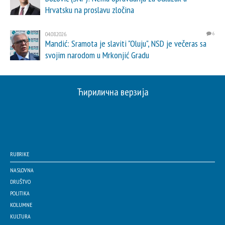
Hrvatsku na proslavu zločina
04.08.2026.
6
Mandić: Sramota je slaviti "Oluju", NSD je večeras sa
svojim narodom u Mrkonjić Gradu
Ћирилична верзија
RUBRIKE
NASLOVNA
DRUŠTVO
POLITIKA
KOLUMNE
KULTURA