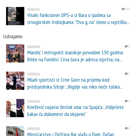
02.04.2021.
121
Visoki funkcioner DPS-a iz Bara o ljudima sa
crnogorskim trobojkama: "Ova g..na" ćemo u septičku...
Izdvajamo
08.08.2026.
0
Mandić i mitropolit Joanikije povodom 150 godina
Bitke na Fundini: Crna Gora je adresa srpstva, na...
07.08.2026.
3
Mladi sportisti iz Crne Gore na prijemu kod
predsjednika Srbije: „Nigdje vas niko neće toliko...
07.08.2026.
2
Knežević najavio žestok udar na Spajića: „Vidjećete
kakav ću dokument da objavim“
07.08.2026.
0
Ministarstvo i Opština Bar ulažu u Dom „Dušan