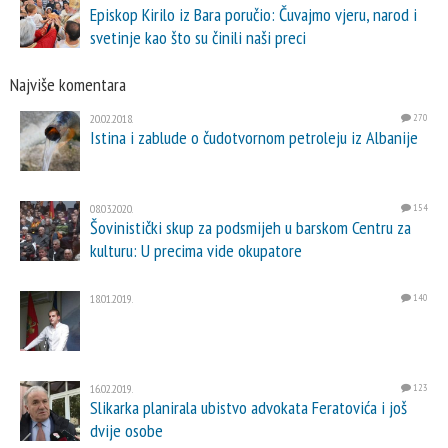
Episkop Kirilo iz Bara poručio: Čuvajmo vjeru, narod i
svetinje kao što su činili naši preci
Najviše komentara
20.02.2018.
270
Istina i zablude o čudotvornom petroleju iz Albanije
08.03.2020.
154
Šovinistički skup za podsmijeh u barskom Centru za
kulturu: U precima vide okupatore
18.01.2019.
140
16.02.2019.
123
Slikarka planirala ubistvo advokata Feratovića i još
dvije osobe