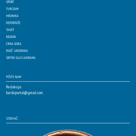
SPORT
TURIZAM
HRONIKA
REPORTAŽE
SVIJET
REGION
CRNA GORA
RIJEČ UREDNIKA
SRPSKI GLAS JADRANA
PIŠITE NAM
Redakcija:
barskiportal@gmail.com
IZDAVAČ: