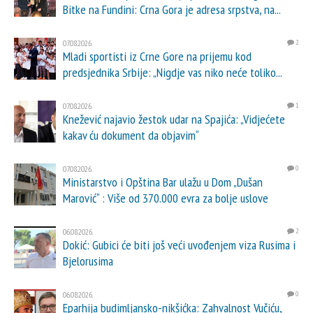
Bitke na Fundini: Crna Gora je adresa srpstva, na...
07.08.2026.
2
Mladi sportisti iz Crne Gore na prijemu kod
predsjednika Srbije: „Nigdje vas niko neće toliko...
07.08.2026.
1
Knežević najavio žestok udar na Spajića: „Vidjećete
kakav ću dokument da objavim“
07.08.2026.
0
Ministarstvo i Opština Bar ulažu u Dom „Dušan
Marović“ : Više od 370.000 evra za bolje uslove
06.08.2026.
2
Dokić: Gubici će biti još veći uvođenjem viza Rusima i
Bjelorusima
06.08.2026.
0
Eparhija budimljansko-nikšićka: Zahvalnost Vučiću,