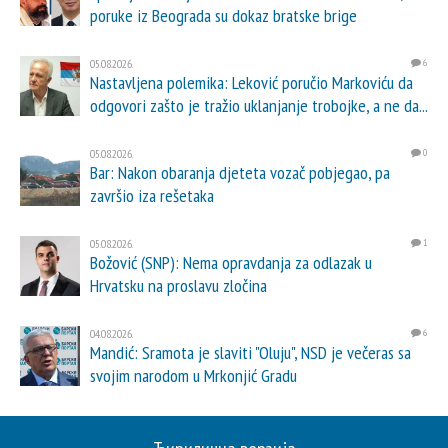
poruke iz Beograda su dokaz bratske brige
05.08.2026.
6
Nastavljena polemika: Leković poručio Markoviću da
odgovori zašto je tražio uklanjanje trobojke, a ne da...
05.08.2026.
0
Bar: Nakon obaranja djeteta vozač pobjegao, pa
završio iza rešetaka
05.08.2026.
1
Božović (SNP): Nema opravdanja za odlazak u
Hrvatsku na proslavu zločina
04.08.2026.
6
Mandić: Sramota je slaviti "Oluju", NSD je večeras sa
svojim narodom u Mrkonjić Gradu