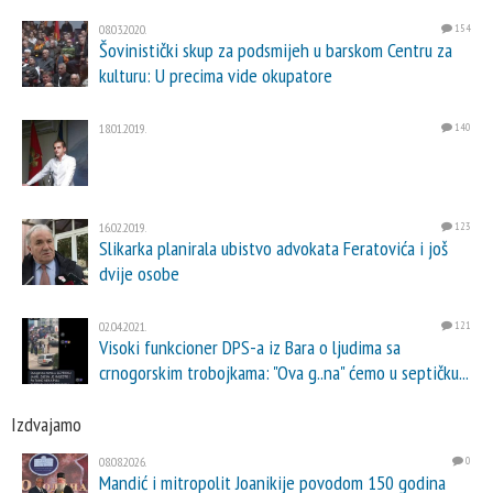
08.03.2020.
154
Šovinistički skup za podsmijeh u barskom Centru za
kulturu: U precima vide okupatore
18.01.2019.
140
16.02.2019.
123
Slikarka planirala ubistvo advokata Feratovića i još
dvije osobe
02.04.2021.
121
Visoki funkcioner DPS-a iz Bara o ljudima sa
crnogorskim trobojkama: "Ova g..na" ćemo u septičku...
Izdvajamo
08.08.2026.
0
Mandić i mitropolit Joanikije povodom 150 godina