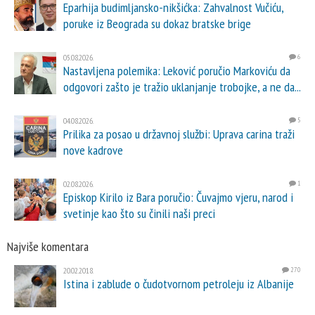
Eparhija budimljansko-nikšićka: Zahvalnost Vučiću,
poruke iz Beograda su dokaz bratske brige
05.08.2026.
6
Nastavljena polemika: Leković poručio Markoviću da
odgovori zašto je tražio uklanjanje trobojke, a ne da...
04.08.2026.
5
Prilika za posao u državnoj službi: Uprava carina traži
nove kadrove
02.08.2026.
1
Episkop Kirilo iz Bara poručio: Čuvajmo vjeru, narod i
svetinje kao što su činili naši preci
Najviše komentara
20.02.2018.
270
Istina i zablude o čudotvornom petroleju iz Albanije