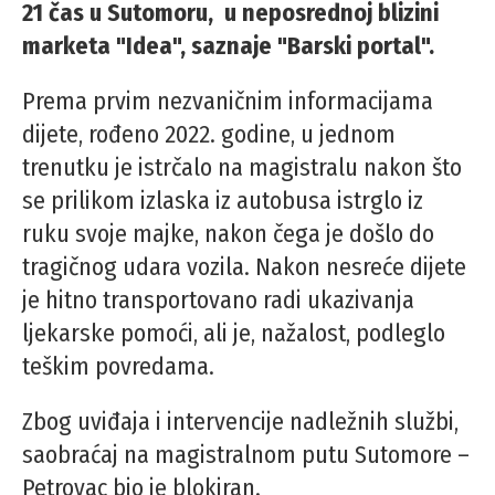
21 čas u Sutomoru, u neposrednoj blizini
marketa "Idea", saznaje "Barski portal".
Prema prvim nezvaničnim informacijama
dijete, rođeno 2022. godine, u jednom
trenutku je istrčalo na magistralu nakon što
se prilikom izlaska iz autobusa istrglo iz
ruku svoje majke, nakon čega je došlo do
tragičnog udara vozila. Nakon nesreće dijete
je hitno transportovano radi ukazivanja
ljekarske pomoći, ali je, nažalost, podleglo
teškim povredama.
Zbog uviđaja i intervencije nadležnih službi,
saobraćaj na magistralnom putu Sutomore –
Petrovac bio je blokiran.