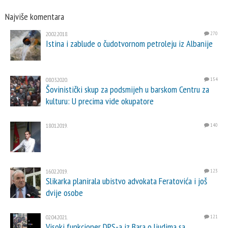
Najviše komentara
20.02.2018.
270
Istina i zablude o čudotvornom petroleju iz Albanije
08.03.2020.
154
Šovinistički skup za podsmijeh u barskom Centru za
kulturu: U precima vide okupatore
18.01.2019.
140
16.02.2019.
123
Slikarka planirala ubistvo advokata Feratovića i još
dvije osobe
02.04.2021.
121
Visoki funkcioner DPS-a iz Bara o ljudima sa