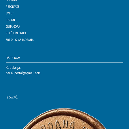
REPORTAŽE
SVIJET
REGION
CRNA GORA
RIJEČ UREDNIKA
SRPSKI GLAS JADRANA
PIŠITE NAM
Redakcija:
barskiportal@gmail.com
IZDAVAČ: