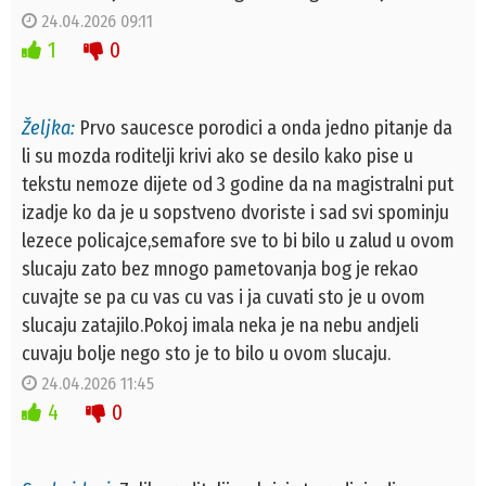
24.04.2026 09:11
1
0
Željka:
Prvo saucesce porodici a onda jedno pitanje da
li su mozda roditelji krivi ako se desilo kako pise u
tekstu nemoze dijete od 3 godine da na magistralni put
izadje ko da je u sopstveno dvoriste i sad svi spominju
lezece policajce,semafore sve to bi bilo u zalud u ovom
slucaju zato bez mnogo pametovanja bog je rekao
cuvajte se pa cu vas cu vas i ja cuvati sto je u ovom
slucaju zatajilo.Pokoj imala neka je na nebu andjeli
cuvaju bolje nego sto je to bilo u ovom slucaju.
24.04.2026 11:45
4
0