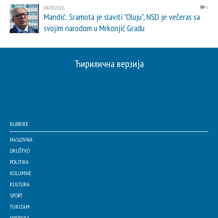
04.08.2026.
6
Mandić: Sramota je slaviti "Oluju", NSD je večeras sa
svojim narodom u Mrkonjić Gradu
Ћирилична верзија
RUBRIKE
NASLOVNA
DRUŠTVO
POLITIKA
KOLUMNE
KULTURA
SPORT
TURIZAM
HRONIKA