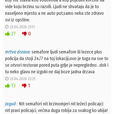
koji ste stavili kod vodovoda a koji pojedini koriste da
vide koju brzinu su razvili. Ljudi ne shvataju da je to
naseljeno mjesto a ne auto put,samo neka ste zdravo
svi iz opstine.
23.04.2026 23:11
27
0
mrtva drzava:
semafore ljudi semafore ili lezece plus
policija da stoji 24/7 na toj lokaciji,ovo je tuga na sve to
se otvori restoran pored puta gdje je nepregledno…dok i
tu neko glavu ne izgubi ne daj boze jadna drzava
23.04.2026 23:21
13
1
Jegud :
Nit semafori nit brzinomjeri nit ležeći policajci
nit pravi policajci, većma duga robija za svakog ko ubija!