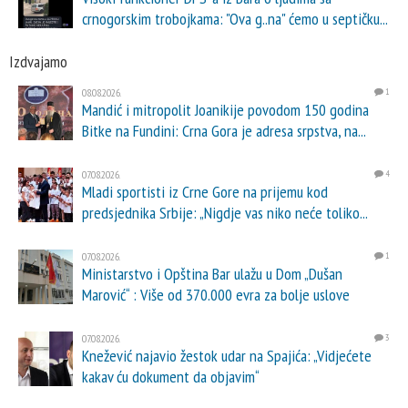
crnogorskim trobojkama: "Ova g..na" ćemo u septičku...
Izdvajamo
08.08.2026.
1
Mandić i mitropolit Joanikije povodom 150 godina
Bitke na Fundini: Crna Gora je adresa srpstva, na...
07.08.2026.
4
Mladi sportisti iz Crne Gore na prijemu kod
predsjednika Srbije: „Nigdje vas niko neće toliko...
07.08.2026.
1
Ministarstvo i Opština Bar ulažu u Dom „Dušan
Marović“ : Više od 370.000 evra za bolje uslove
07.08.2026.
3
Knežević najavio žestok udar na Spajića: „Vidjećete
kakav ću dokument da objavim“