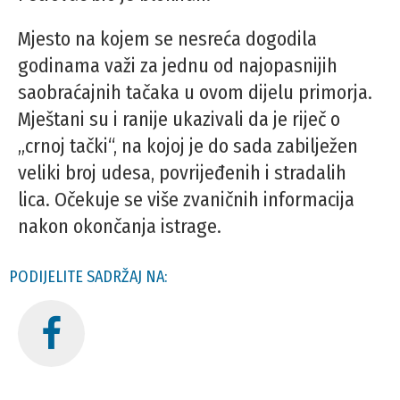
Mjesto na kojem se nesreća dogodila
godinama važi za jednu od najopasnijih
saobraćajnih tačaka u ovom dijelu primorja.
Mještani su i ranije ukazivali da je riječ o
„crnoj tački“, na kojoj je do sada zabilježen
veliki broj udesa, povrijeđenih i stradalih
lica. Očekuje se više zvaničnih informacija
nakon okončanja istrage.
PODIJELITE SADRŽAJ NA: