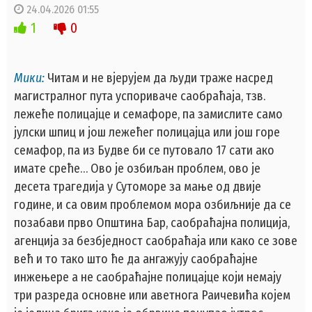
24.04.2026 01:55
1
0
Мики:
Читам и не вјерујем да људи траже насред
магистралног пута успориваче саобраћаја, тзв.
лежеће полицајце и семафоре, па замислите само
јулски шпиц и још лежећег полицајца или још горе
семафор, па из Будве би се путовало 17 сати ако
имате среће… Ово је озбиљан проблем, ово је
десета трагедија у Сутоморе за мање од двије
године, и са овим проблемом мора озбиљније да се
позабави прво Општина Бар, саобраћајна полиција,
агенција за безбједност саобраћаја или како се зове
већ и то тако што ће да ангажују саобраћајне
инжењере а не саобраћајне полицајце који немају
три разреда основне или аветнога Раичевића којем