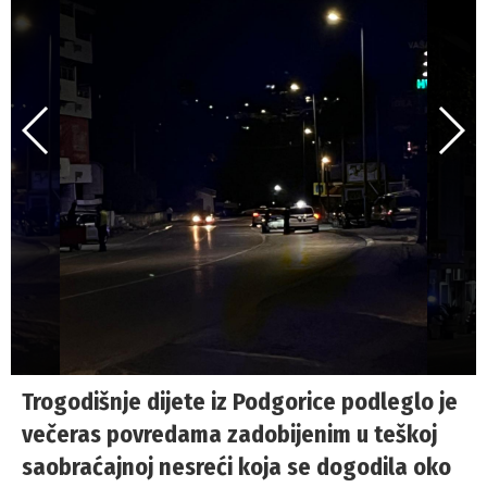
Trogodišnje dijete iz Podgorice podleglo je
večeras povredama zadobijenim u teškoj
saobraćajnoj nesreći koja se dogodila oko