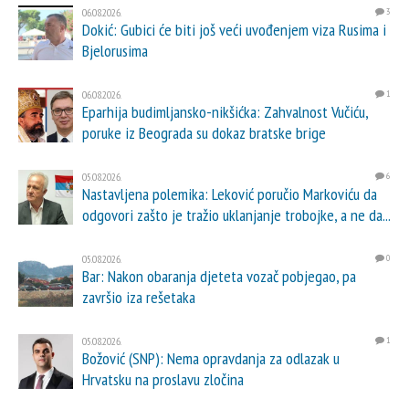
06.08.2026.
3
Dokić: Gubici će biti još veći uvođenjem viza Rusima i
Bjelorusima
06.08.2026.
1
Eparhija budimljansko-nikšićka: Zahvalnost Vučiću,
poruke iz Beograda su dokaz bratske brige
05.08.2026.
6
Nastavljena polemika: Leković poručio Markoviću da
odgovori zašto je tražio uklanjanje trobojke, a ne da...
05.08.2026.
0
Bar: Nakon obaranja djeteta vozač pobjegao, pa
završio iza rešetaka
05.08.2026.
1
Božović (SNP): Nema opravdanja za odlazak u
Hrvatsku na proslavu zločina