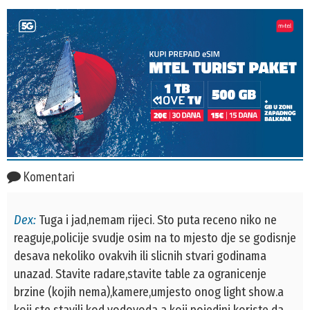
Komentari
Dex:
Tuga i jad,nemam rijeci. Sto puta receno niko ne
reaguje,policije svudje osim na to mjesto dje se godisnje
desava nekoliko ovakvih ili slicnih stvari godinama
unazad. Stavite radare,stavite table za ogranicenje
brzine (kojih nema),kamere,umjesto onog light show.a