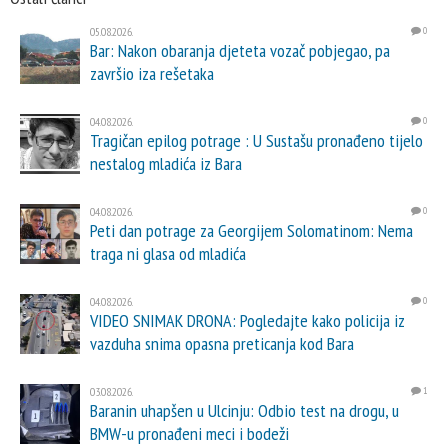
05.08.2026.
0
Bar: Nakon obaranja djeteta vozač pobjegao, pa
završio iza rešetaka
04.08.2026.
0
Tragičan epilog potrage : U Sustašu pronađeno tijelo
nestalog mladića iz Bara
04.08.2026.
0
Peti dan potrage za Georgijem Solomatinom: Nema
traga ni glasa od mladića
04.08.2026.
0
VIDEO SNIMAK DRONA: Pogledajte kako policija iz
vazduha snima opasna preticanja kod Bara
03.08.2026.
1
Baranin uhapšen u Ulcinju: Odbio test na drogu, u
BMW-u pronađeni meci i bodeži