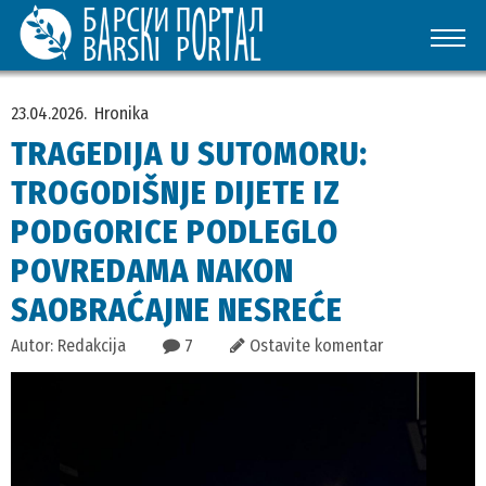
23.04.2026.
Hronika
TRAGEDIJA U SUTOMORU:
TROGODIŠNJE DIJETE IZ
PODGORICE PODLEGLO
POVREDAMA NAKON
SAOBRAĆAJNE NESREĆE
Autor: Redakcija
7
Ostavite komentar