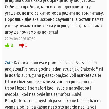
је једина брига како је обрвице почупао јутрос…
Озбиљан проблем, много је младих живота ту
угашено, нешто се хитно мора радити по том питању.
Породици дјечака искрено саучешће, а остали памет
у главу немамо животе ка у игрицу па кад завршимо
игру да почнемо из почетка!
24.04.2026 07:39
8
3
Zuti:
Kao prvo saucesce porodici i veliki žal za malim
andjelom.Pre nove godine jedan strucnjak"Erakovic " mi
je udario suprugu na pjesackom,kod Voli marketa.Za te
trkace i biznismene,kazne zatvorom i po dzepu da i
treba i lezeci i semafori kao i svudje na svijet pa i
evropi,a i kod nas ovde ima semafora Budvi
Baru,Kotoru....na magistrali pa se niko ne buni i stizu na
vreme a bolje i da kasne nego sto nagrde necij zivot