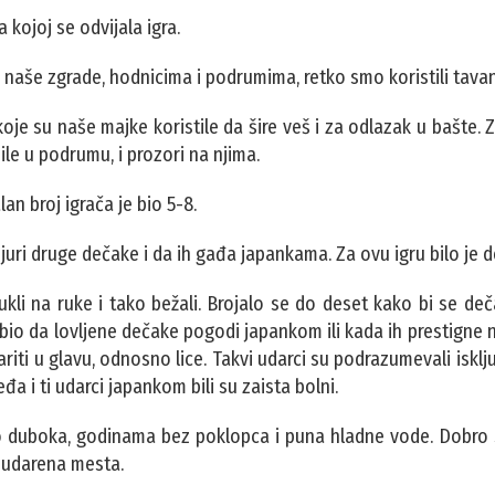
a kojoj se odvijala igra.
 naše zgrade, hodnicima i podrumima, retko smo koristili tavan
koje su naše majke koristile da šire veš i za odlazak u bašte. Z
ile u podrumu, i prozori na njima.
an broj igrača je bio 5-8.
juri druge dečake i da ih gađa japankama. Za ovu igru bilo je 
kli na ruke i tako bežali. Brojalo se do deset kako bi se deča
e bio da lovljene dečake pogodi japankom ili kada ih prestigne n
dariti u glavu, odnosno lice. Takvi udarci su podrazumevali isklju
đa i ti udarci japankom bili su zaista bolni.
ljno duboka, godinama bez poklopca i puna hladne vode. Dobr
i udarena mesta.