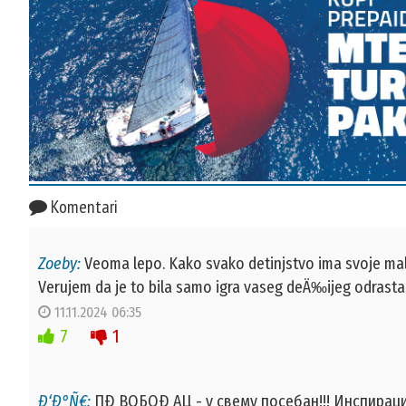
Komentari
Zoeby:
Veoma lepo. Kako svako detinjstvo ima svoje male
Verujem da je to bila samo igra vaseg deÄ‰ijeg odrastanja.
11.11.2024 06:35
7
1
Ð‘Ð°Ñ€:
ПÐ ВОБОÐ АЦ - у свему посебан!!! Инспираци