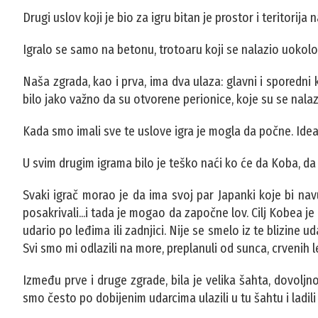
Drugi uslov koji je bio za igru bitan je prostor i teritorija n
Igralo se samo na betonu, trotoaru koji se nalazio uokolo
Naša zgrada, kao i prva, ima dva ulaza: glavni i sporedni 
bilo jako važno da su otvorene perionice, koje su se nalaz
Kada smo imali sve te uslove igra je mogla da počne. Ideal
U svim drugim igrama bilo je teško naći ko će da Koba, da 
Svaki igrač morao je da ima svoj par Japanki koje bi navu
posakrivali...i tada je mogao da započne lov. Cilj Kobea j
udario po leđima ili zadnjici. Nije se smelo iz te blizine u
Svi smo mi odlazili na more, preplanuli od sunca, crvenih le
Između prve i druge zgrade, bila je velika šahta, dovo
smo često po dobijenim udarcima ulazili u tu šahtu i ladil