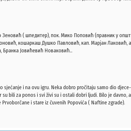
о Зеновић ( шпедитер), пок. Мико Поповић (правник у општ
оновић, кошаркаш Душко Павловић, кап. Марјан Лаковић, а
 Бранка Јовићевић Новаковић...
o sjećanje i na ovu igru. Neka dobro pročitaju samo dio djece- 
u bili za ponos i svi živi su i ostali dobri ljudi. Bilo je davno, a
e Prvoborčane i stare iz čuvenih Popovića ( Naftine zgrade).