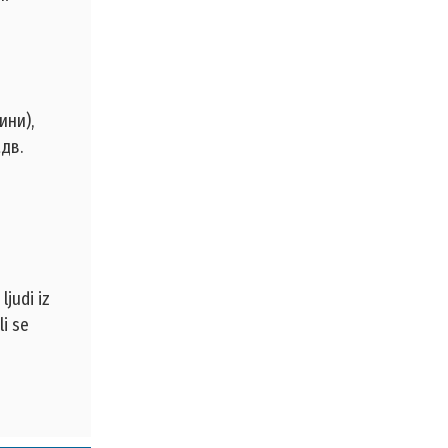
ини),
дв.
ljudi iz
li se