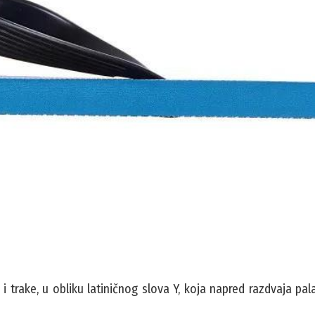
trake, u obliku latiničnog slova Y, koja napred razdvaja pal