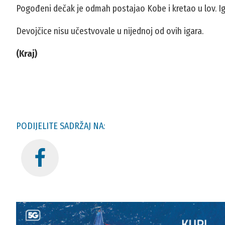
Pogođeni dečak je odmah postajao Kobe i kretao u lov. Igr
Devojčice nisu učestvovale u nijednoj od ovih igara.
(Kraj)
PODIJELITE SADRŽAJ NA: