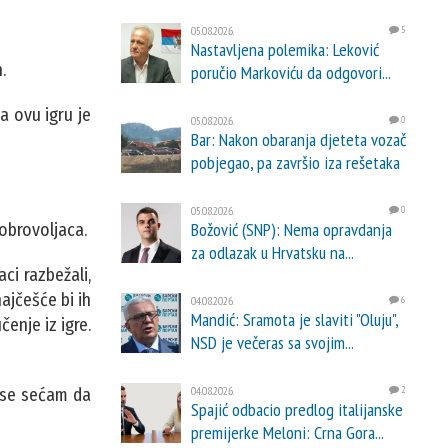
05.08.2026.
5
Nastavljena polemika: Leković
.
poručio Markoviću da odgovori...
a ovu igru je
05.08.2026.
0
Bar: Nakon obaranja djeteta vozač
pobjegao, pa završio iza rešetaka
05.08.2026.
0
Božović (SNP): Nema opravdanja
dobrovoljaca.
za odlazak u Hrvatsku na...
ci razbežali,
ajčešće bi ih
04.08.2026.
6
Mandić: Sramota je slaviti "Oluju",
čenje iz igre.
NSD je večeras sa svojim...
04.08.2026.
2
o se sećam da
Spajić odbacio predlog italijanske
premijerke Meloni: Crna Gora...