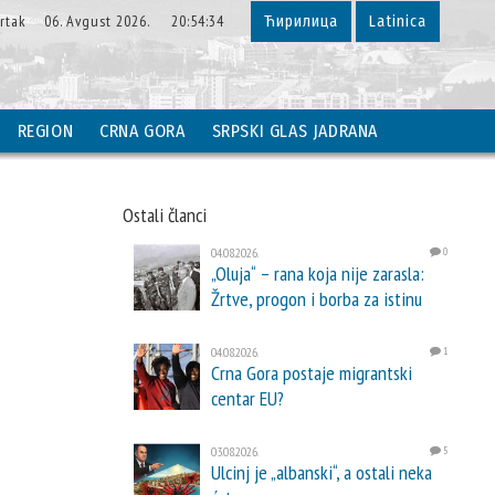
vrtak 06. Avgust 2026. 20:54:35
Ћирилица
Latinica
REGION
CRNA GORA
SRPSKI GLAS JADRANA
Ostali članci
04.08.2026.
0
„Oluja“ – rana koja nije zarasla:
Žrtve, progon i borba za istinu
04.08.2026.
1
Crna Gora postaje migrantski
centar EU?
03.08.2026.
5
Ulcinj je „albanski“, a ostali neka