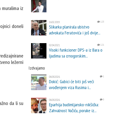
m muralima iz
16.02.2019.
123
ojnici doneli
Slikarka planirala ubistvo
advokata Feratovića i još dvije...
02.04.2021.
121
Visoki funkcioner DPS-a iz Bara o
ljudima sa crnogorskim...
edizajnirane
tveno ležerni
Izdvajamo
06.08.2026.
1
Dokić: Gubici će biti još veći
uvođenjem viza Rusima i...
06.08.2026.
0
ažno da li su
Eparhija budimljansko-nikšićka:
Zahvalnost Vučiću, poruke iz...