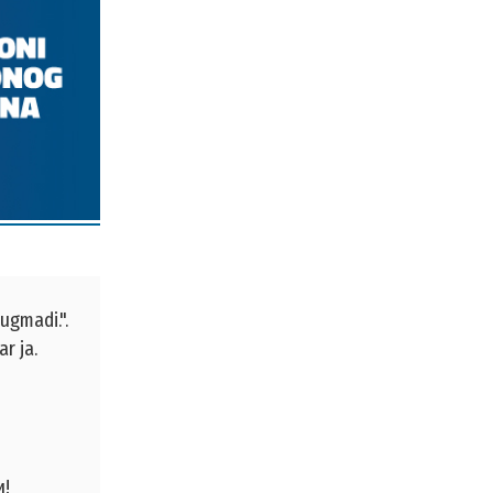
ugmadi.".
r ja.
и!