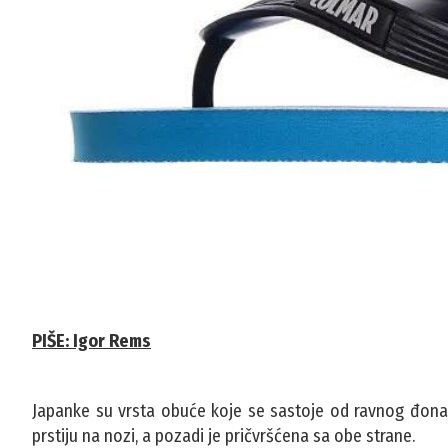
PIŠE: Igor Rems
Japanke su vrsta obuće koje se sastoje od ravnog đona i 
prstiju na nozi, a pozadi je pričvršćena sa obe strane.