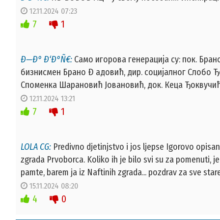
12.11.2024 07:23
7
1
Ð—Ð° Ð‘Ð°Ñ€:
Само игорова генерација су: пок. Бран
бизнисмен Брано Ð адовић, дир. социјалног Слобо Ђ
Споменка Шарановић Јовановић, док. Кеца Ђоквучић,
12.11.2024 13:21
7
1
LOLA CG:
Predivno djetinjstvo i jos ljepse Igorovo opisan
zgrada Prvoborca. Koliko ih je bilo svi su za pomenuti, jer s
pamte, barem ja iz Naftinih zgrada... pozdrav za sve star
15.11.2024 08:20
4
0