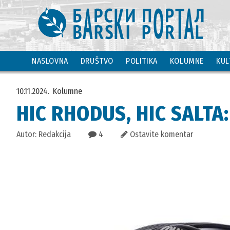
NASLOVNA
DRUŠTVO
POLITIKA
KOLUMNE
KUL
10.11.2024.
Kolumne
HIC RHODUS, HIC SALTA
Autor: Redakcija
4
Ostavite komentar