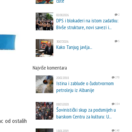
ćute
02.08.2026.
2
DPS i blokaderi na istom zadatku:
Bivše strukture, novi savezi i...
30.07.2026.
5
Kako Tanjug javlja...
Najviše komentara
20.02.2018.
270
Istina i zablude o čudotvornom
petroleju iz Albanije
08.03.2020.
154
Šovinistički skup za podsmijeh u
barskom Centru za kulturu: U...
ac od ostalih
18.01.2019.
140