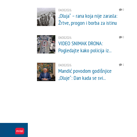
04.08.2026.
0
„Oluja“ – rana koja nije zarasla:
Žrtve, progon i borba za istinu
04.08.2026.
0
VIDEO SNIMAK DRONA:
Pogledajte kako policija iz...
04.08.2026.
1
Mandić povodom godišnjice
„Oluje“: Dan kada se svi...