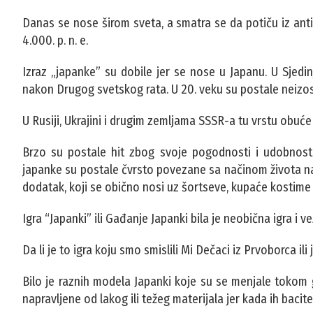
Danas se nose širom sveta, a smatra se da potiču iz ant
4.000. p. n. e.
Izraz „japanke” su dobile jer se nose u Japanu. U Sjed
nakon Drugog svetskog rata. U 20. veku su postale neizos
U Rusiji, Ukrajini i drugim zemljama SSSR-a tu vrstu obuće 
Brzo su postale hit zbog svoje pogodnosti i udobnost
japanke su postale čvrsto povezane sa načinom života na
dodatak, koji se obično nosi uz šortseve, kupaće kostime il
Igra “Japanki” ili Gađanje Japanki bila je neobična igra i 
Da li je to igra koju smo smislili Mi Dečaci iz Prvoborca
Bilo je raznih modela Japanki koje su se menjale tokom go
napravljene od lakog ili težeg materijala jer kada ih bacit