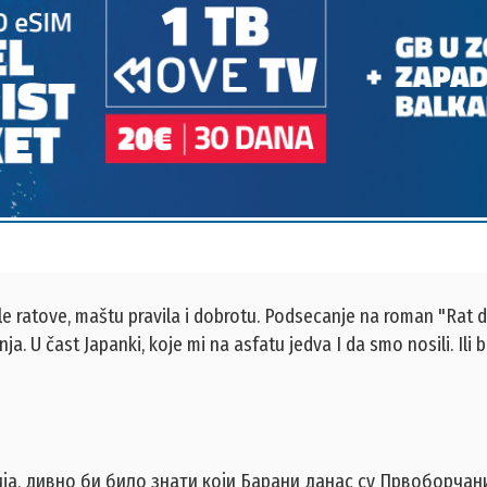
 ratove, maštu pravila i dobrotu. Podsecanje na roman "Rat d
 U čast Japanki, koje mi na asfatu jedva I da smo nosili. Ili ba
ја, дивно би било знати који Барани данас су Првоборчан