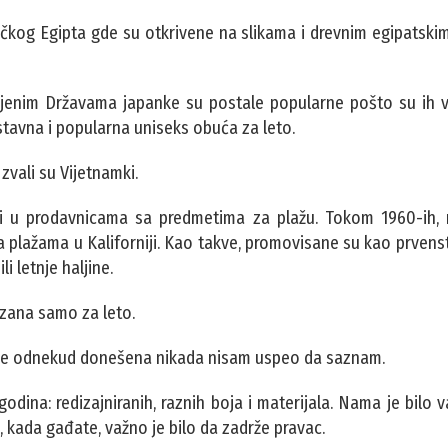
ičkog Egipta gde su otkrivene na slikama i drevnim egipatski
injenim Državama japanke su postale popularne pošto su ih v
tavna i popularna uniseks obuća za leto.
zvali su Vijetnamki.
i u prodavnicama sa predmetima za plažu. Tokom 1960-ih, r
 plažama u Kaliforniji. Kao takve, promovisane su kao prvens
i letnje haljine.
vezana samo za leto.
 ili je odnekud donešena nikada nisam uspeo da saznam.
dina: redizajniranih, raznih boja i materijala. Nama je bilo v
e, kada gađate, važno je bilo da zadrže pravac.