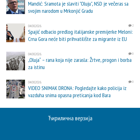
Mandić: Sramota je slaviti "Oluju", NSD je večeras sa
svojim narodom u Mrkonjić Gradu
04.08.2026.
2
Spajić odbacio predlog italijanske premijerke Meloni:
Crna Gora neće biti prihvatilište za migrante iz EU
04.08.2026.
0
„Oluja“ – rana koja nije zarasla: Žrtve, progon i borba
za istinu
04.08.2026.
0
VIDEO SNIMAK DRONA: Pogledajte kako policija iz
vazduha snima opasna preticanja kod Bara
Ћирилична верзија