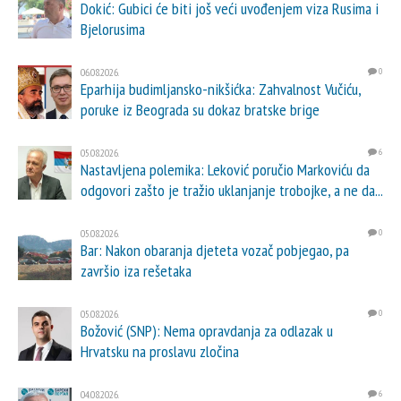
Dokić: Gubici će biti još veći uvođenjem viza Rusima i
Bjelorusima
06.08.2026.
0
Eparhija budimljansko-nikšićka: Zahvalnost Vučiću,
poruke iz Beograda su dokaz bratske brige
05.08.2026.
6
Nastavljena polemika: Leković poručio Markoviću da
odgovori zašto je tražio uklanjanje trobojke, a ne da...
05.08.2026.
0
Bar: Nakon obaranja djeteta vozač pobjegao, pa
završio iza rešetaka
05.08.2026.
0
Božović (SNP): Nema opravdanja za odlazak u
Hrvatsku na proslavu zločina
04.08.2026.
6