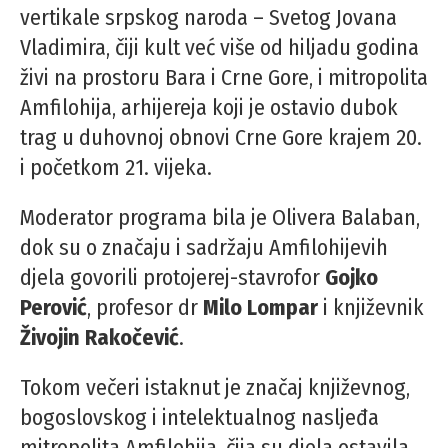
vertikale srpskog naroda – Svetog Jovana
Vladimira, čiji kult već više od hiljadu godina
živi na prostoru Bara i Crne Gore, i mitropolita
Amfilohija, arhijereja koji je ostavio dubok
trag u duhovnoj obnovi Crne Gore krajem 20.
i početkom 21. vijeka.
Moderator programa bila je Olivera Balaban,
dok su o značaju i sadržaju Amfilohijevih
djela govorili protojerej-stavrofor
Gojko
Perović
, profesor dr
Milo Lompar
i književnik
Živojin Rakočević
.
Tokom večeri istaknut je značaj književnog,
bogoslovskog i intelektualnog nasljeđa
mitropolita Amfilohija, čija su djela ostavila