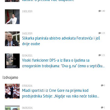
18.01.2019.
140
16.02.2019.
123
Slikarka planirala ubistvo advokata Feratovića i još
dvije osobe
02.04.2021.
121
Visoki funkcioner DPS-a iz Bara o ljudima sa
crnogorskim trobojkama: "Ova g..na" ćemo u septičku...
Izdvajamo
07.08.2026.
0
Mladi sportisti iz Crne Gore na prijemu kod
predsjednika Srbije: „Nigdje vas niko neće toliko...
06.08.2026.
1