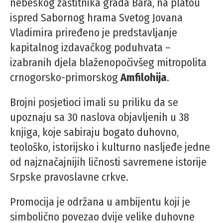
nebeskog zaštitnika grada Bara, na platou
ispred Sabornog hrama Svetog Jovana
Vladimira priređeno je predstavljanje
kapitalnog izdavačkog poduhvata –
izabranih djela blaženopočivšeg mitropolita
crnogorsko-primorskog
Amfilohija
.
Brojni posjetioci imali su priliku da se
upoznaju sa 30 naslova objavljenih u 38
knjiga, koje sabiraju bogato duhovno,
teološko, istorijsko i kulturno nasljeđe jedne
od najznačajnijih ličnosti savremene istorije
Srpske pravoslavne crkve.
Promocija je održana u ambijentu koji je
simbolično povezao dvije velike duhovne