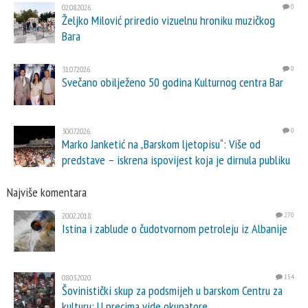
02.08.2026.
0
Željko Milović priredio vizuelnu hroniku muzičkog
Bara
31.07.2026.
0
Svečano obilježeno 50 godina Kulturnog centra Bar
30.07.2026.
0
Marko Janketić na „Barskom ljetopisu“: Više od
predstave – iskrena ispovijest koja je dirnula publiku
Najviše komentara
20.02.2018.
270
Istina i zablude o čudotvornom petroleju iz Albanije
08.03.2020.
154
Šovinistički skup za podsmijeh u barskom Centru za
kulturu: U precima vide okupatore