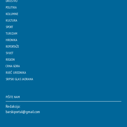
DRUŠTVO
POLITIKA
KOLUMNE
KULTURA
SPORT
TURIZAM
HRONIKA
REPORTAŽE
SVIJET
REGION
CRNA GORA
RIJEČ UREDNIKA
SRPSKI GLAS JADRANA
PIŠITE NAM
Redakcija:
barskiportal@gmail.com