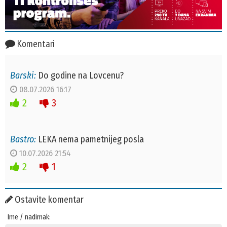
Komentari
Barski:
Do godine na Lovcenu?
08.07.2026 16:17
2
3
Bastro:
LEKA nema pametnijeg posla
10.07.2026 21:54
2
1
Ostavite komentar
Ime / nadimak: