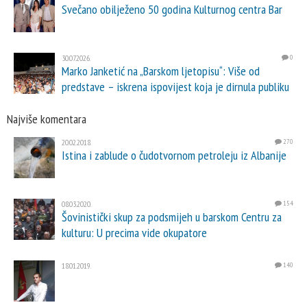
Svečano obilježeno 50 godina Kulturnog centra Bar
30.07.2026.
0
Marko Janketić na „Barskom ljetopisu“: Više od
predstave – iskrena ispovijest koja je dirnula publiku
Najviše komentara
20.02.2018.
270
Istina i zablude o čudotvornom petroleju iz Albanije
08.03.2020.
154
Šovinistički skup za podsmijeh u barskom Centru za
kulturu: U precima vide okupatore
18.01.2019.
140