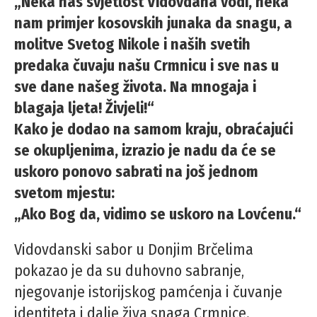
„Neka nas svjetlost Vidovdana vodi, neka
nam primjer kosovskih junaka da snagu, a
molitve Svetog Nikole i naših svetih
predaka čuvaju našu Crmnicu i sve nas u
sve dane našeg života. Na mnogaja i
blagaja ljeta! Živjeli!“
Kako je dodao na samom kraju, obraćajući
se okupljenima, izrazio je nadu da će se
uskoro ponovo sabrati na još jednom
svetom mjestu:
„Ako Bog da, vidimo se uskoro na Lovćenu.“
Vidovdanski sabor u Donjim Brčelima
pokazao je da su duhovno sabranje,
njegovanje istorijskog pamćenja i čuvanje
identiteta i dalje živa snaga Crmnice.