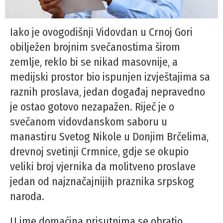
Iako je ovogodišnji Vidovdan u Crnoj Gori
obilježen brojnim svečanostima širom
zemlje, reklo bi se nikad masovnije, a
medijski prostor bio ispunjen izvještajima sa
raznih proslava, jedan događaj nepravedno
je ostao gotovo nezapažen. Riječ je o
svečanom vidovdanskom saboru u
manastiru Svetog Nikole u Donjim Brčelima,
drevnoj svetinji Crmnice, gdje se okupio
veliki broj vjernika da molitveno proslave
jedan od najznačajnijih praznika srpskog
naroda.
U ime domaćina prisutnima se obratio