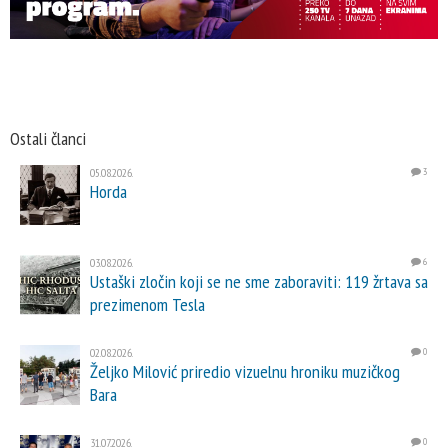
Ostali članci
05.08.2026.
3
Horda
03.08.2026.
6
Ustaški zločin koji se ne sme zaboraviti: 119 žrtava sa
prezimenom Tesla
02.08.2026.
0
Željko Milović priredio vizuelnu hroniku muzičkog
Bara
31.07.2026.
0