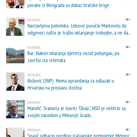
poruke iz Beograda su dokaz bratske brige
05.08.2026.
6
Nastavljena polemika: Leković poručio Markoviću da
odgovori zašto je tražio uklanjanje trobojke, a ne da...
05.08.2026.
0
Bar: Nakon obaranja djeteta vozač pobjegao, pa
završio iza rešetaka
05.08.2026.
0
Božović (SNP): Nema opravdanja za odlazak u
Hrvatsku na proslavu zločina
04.08.2026.
6
Mandić: Sramota je slaviti "Oluju", NSD je večeras sa
svojim narodom u Mrkonjić Gradu
04.08.2026.
2
Spajić odbacio predlog italijanske premijerke Meloni: