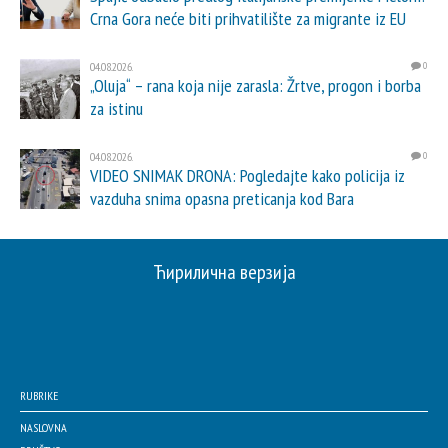
Crna Gora neće biti prihvatilište za migrante iz EU
04.08.2026.
0
„Oluja“ – rana koja nije zarasla: Žrtve, progon i borba
za istinu
04.08.2026.
0
VIDEO SNIMAK DRONA: Pogledajte kako policija iz
vazduha snima opasna preticanja kod Bara
Ћирилична верзија
RUBRIKE
NASLOVNA