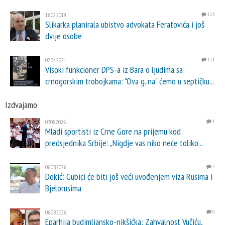
16.02.2019.
123
Slikarka planirala ubistvo advokata Feratovića i još
dvije osobe
02.04.2021.
121
Visoki funkcioner DPS-a iz Bara o ljudima sa
crnogorskim trobojkama: "Ova g..na" ćemo u septičku...
Izdvajamo
07.08.2026.
1
Mladi sportisti iz Crne Gore na prijemu kod
predsjednika Srbije: „Nigdje vas niko neće toliko...
06.08.2026.
2
Dokić: Gubici će biti još veći uvođenjem viza Rusima i
Bjelorusima
06.08.2026.
0
Eparhija budimljansko-nikšićka: Zahvalnost Vučiću,