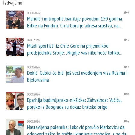
Izdvajamo
08.08.2026.
0
Mandić i mitropolit Joanikije povodom 150 godina
Bitke na Fundini: Crna Gora je adresa srpstva, na...
07.08.2026.
1
Mladi sportisti iz Crne Gore na prijemu kod
predsjednika Srbije: „Nigdje vas niko neće toliko...
06.08.2026.
2
Dokić: Gubici će biti još veći uvođenjem viza Rusima i
Bjelorusima
06.08.2026.
0
Eparhija budimljansko-nikšićka: Zahvalnost Vučiću,
poruke iz Beograda su dokaz bratske brige
05.08.2026.
6
Nastavljena polemika: Leković poručio Markoviću da
odgovori zašto je tražio uklanjanje trobojke, a ne da...