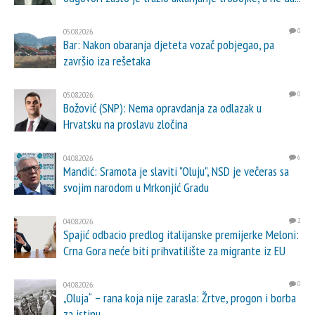
05.08.2026.
0
Bar: Nakon obaranja djeteta vozač pobjegao, pa
završio iza rešetaka
05.08.2026.
0
Božović (SNP): Nema opravdanja za odlazak u
Hrvatsku na proslavu zločina
04.08.2026.
6
Mandić: Sramota je slaviti "Oluju", NSD je večeras sa
svojim narodom u Mrkonjić Gradu
04.08.2026.
2
Spajić odbacio predlog italijanske premijerke Meloni:
Crna Gora neće biti prihvatilište za migrante iz EU
04.08.2026.
0
„Oluja“ – rana koja nije zarasla: Žrtve, progon i borba
za istinu