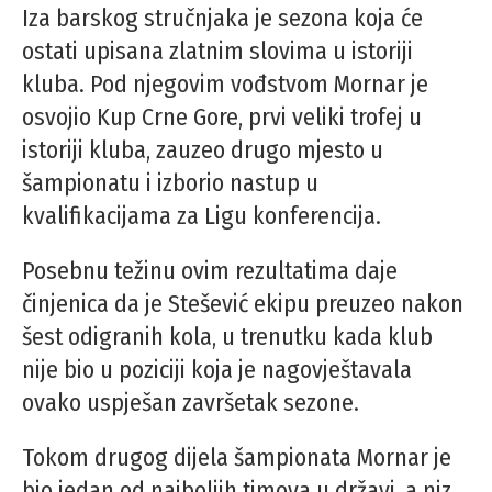
Iza barskog stručnjaka je sezona koja će
ostati upisana zlatnim slovima u istoriji
kluba. Pod njegovim vođstvom Mornar je
osvojio Kup Crne Gore, prvi veliki trofej u
istoriji kluba, zauzeo drugo mjesto u
šampionatu i izborio nastup u
kvalifikacijama za Ligu konferencija.
Posebnu težinu ovim rezultatima daje
činjenica da je Stešević ekipu preuzeo nakon
šest odigranih kola, u trenutku kada klub
nije bio u poziciji koja je nagovještavala
ovako uspješan završetak sezone.
Tokom drugog dijela šampionata Mornar je
bio jedan od najboljih timova u državi, a niz