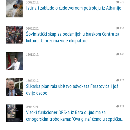
20.02.2018.
270
Istina i zablude o čudotvornom petroleju iz Albanije
08.03.2020.
154
Šovinistički skup za podsmijeh u barskom Centru za
kulturu: U precima vide okupatore
18.01.2019.
140
16.02.2019.
123
Slikarka planirala ubistvo advokata Feratovića i još
dvije osobe
02.04.2021.
121
Visoki funkcioner DPS-a iz Bara o ljudima sa
crnogorskim trobojkama: "Ova g..na" ćemo u septičku...