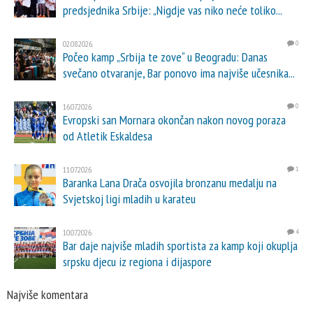
predsjednika Srbije: „Nigdje vas niko neće toliko...
02.08.2026.
0
Počeo kamp „Srbija te zove“ u Beogradu: Danas
svečano otvaranje, Bar ponovo ima najviše učesnika...
16.07.2026.
0
Evropski san Mornara okončan nakon novog poraza
od Atletik Eskaldesa
11.07.2026.
1
Baranka Lana Drača osvojila bronzanu medalju na
Svjetskoj ligi mladih u karateu
10.07.2026.
4
Bar daje najviše mladih sportista za kamp koji okuplja
srpsku djecu iz regiona i dijaspore
Najviše komentara