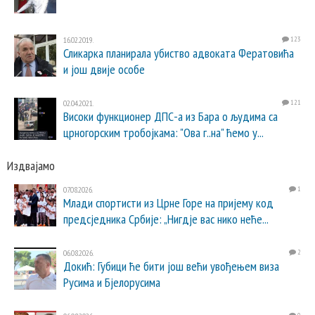
16.02.2019.
123
Сликарка планирала убиство адвоката Фератовића
и још двије особе
02.04.2021.
121
Високи функционер ДПС-а из Бара о људима са
црногорским тробојкама: "Ова г..на" ћемо у...
Издвајамо
07.08.2026.
1
Млади спортисти из Црне Горе на пријему код
предсједника Србије: „Нигдје вас нико неће...
06.08.2026.
2
Докић: Губици ће бити још већи увођењем виза
Русима и Бјелорусима