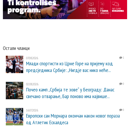
Остали чланци
07.08.2026.
1
Млади спортисти из Црне Горе на пријему код
предсједника Србије: „Нигдје вас нико неће...
02.08.2026.
0
Почео камп „Србија те зове“ у Београду: Данас
свечано отварање, Бар поново има највише...
16.07.2026.
0
Европски сан Морнара окончан након новог пораза
од Атлетик Ескалдеса