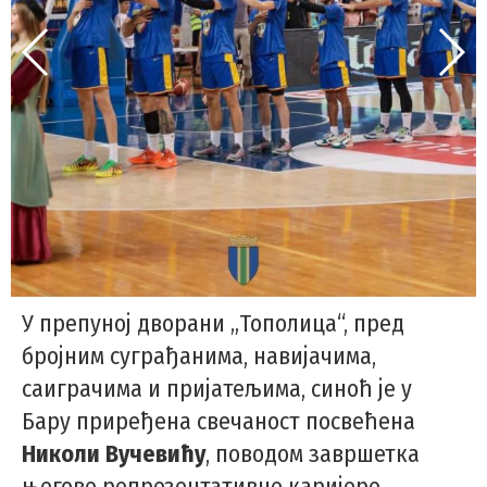
У препуној дворани „Тополица“, пред
бројним суграђанима, навијачима,
саиграчима и пријатељима, синоћ је у
Бару приређена свечаност посвећена
Николи Вучевићу
, поводом завршетка
његове репрезентативне каријере.