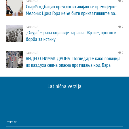
04.08.2026.
2
Спајић одбацио предлог италијанске премијерке
Мелони: Црна Гора неће бити прихватилиште за...
04.08.2026.
0
„Олуја“ – рана која није зарасла: Жртве, прогон и
борба за истину
04.08.2026.
0
ВИДЕО СНИМАК ДРОНА: Погледајте како полиција
из ваздуха снима опасна претицања код Бара
Latinična verzija
РУБРИКЕ