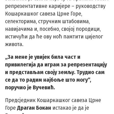
репрезентативне каријере – руководству
Кошаркашког савеза Црне Горе,
селекторима, стручним штабовима,
навијачима и, посебно, својој породици,
истичући да ће ову ноћ памтити цијелог
живота.
„За мене је увијек била част и
привилегија да играм за репрезентацију
и представљам своју земљу. Трудио сам
се да то радим најбоље што могу“,
поручио је Вучевић.
Предсједник Кошаркашког савеза Црне
Горе
Драган Бокан
истакао је да је