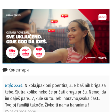
Коментари
Bajo 2234:
Nikola,ipak oni poentiraju... E baš nih briga za
tebe. Sjutra koliko neko će pričati drugu priču. Nemoj da
im daješ pare... Ajkule su to. Tebi naravno,svaka čast..
Tvojoj familiji takođe. Živko ti nama baranima !
07.07.2026 20:26