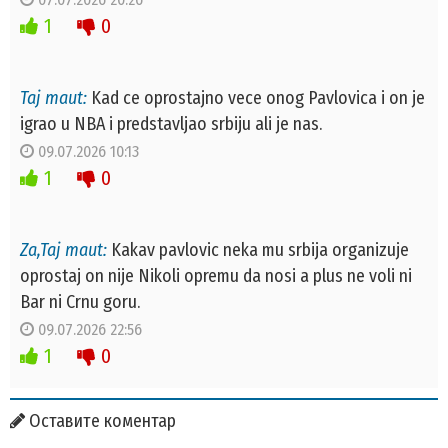
1
0
Taj maut:
Kad ce oprostajno vece onog Pavlovica i on je
igrao u NBA i predstavljao srbiju ali je nas.
09.07.2026 10:13
1
0
Za,Taj maut:
Kakav pavlovic neka mu srbija organizuje
oprostaj on nije Nikoli opremu da nosi a plus ne voli ni
Bar ni Crnu goru.
09.07.2026 22:56
1
0
Оставите коментар