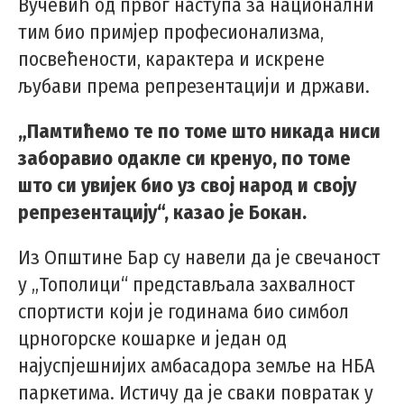
Вучевић од првог наступа за национални
тим био примјер професионализма,
посвећености, карактера и искрене
љубави према репрезентацији и држави.
„Памтићемо те по томе што никада ниси
заборавио одакле си кренуо, по томе
што си увијек био уз свој народ и своју
репрезентацију“, казао је Бокан.
Из Општине Бар су навели да је свечаност
у „Тополици“ представљала захвалност
спортисти који је годинама био симбол
црногорске кошарке и један од
најуспјешнијих амбасадора земље на НБА
паркетима. Истичу да је сваки повратак у