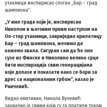
утакмици инспирисао слоган „Бар – град
шампиона“.
„У име града који је, инспирисан
Николом и његовим првим наступом на
Ол-стар утакмици, завриједио крилатицу
Бар – град шампиона, желимо да
кажемо хвала. Сигуран сам да ће оне
сузе из Финске и Николино велико срце
бити инспирација свим генерацијама
које долазе и показати како се бори за
дрес са националним грбом“, казао је
Раичевић.
Видно емотиван, Никола Вучевић
захвалио је свима који су га пратили током