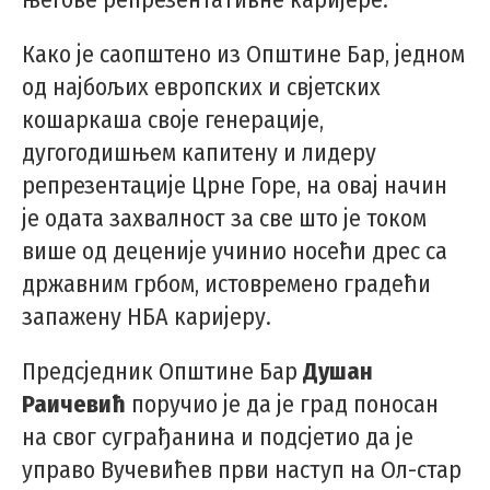
Како је саопштено из Општине Бар, једном
од најбољих европских и свјетских
кошаркаша своје генерације,
дугогодишњем капитену и лидеру
репрезентације Црне Горе, на овај начин
је одата захвалност за све што је током
више од деценије учинио носећи дрес са
државним грбом, истовремено градећи
запажену НБА каријеру.
Предсједник Општине Бар
Душан
Раичевић
поручио је да је град поносан
на свог суграђанина и подсјетио да је
управо Вучевићев први наступ на Ол-стар