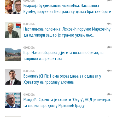
06.08.2026.
0
Епархија будимљанско-никшићка: Захвалност
Вучићу, поруке из Београда су доказ братске бриге
05.08.2026.
6
Настављена полемика: Лековић поручио Марковићу
да одговори зашто је тражио уклањање...
05.08.2026.
0
Бар: Након обарања дјетета возач побјегао, па
завршио иза решетака
05.08.2026.
0
Божовић (СНП): Нема оправдања за одлазак у
Хрватску на прославу злочина
04.08.2026.
6
Мандић: Срамота је славити "Олују", НСД је вечерас
са својим народом у Мркоњић Граду