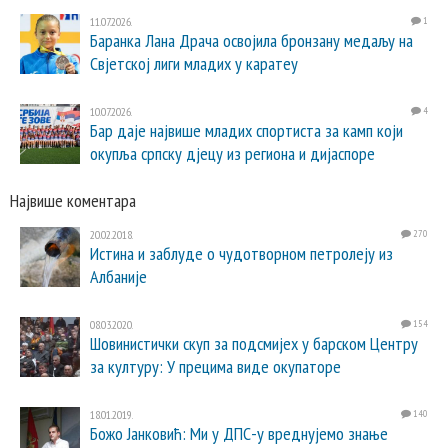
11.07.2026.
1
Баранка Лана Драча освојила бронзану медаљу на
Свјетској лиги младих у каратеу
10.07.2026.
4
Бар даје највише младих спортиста за камп који
окупља српску дјецу из региона и дијаспоре
Највише коментара
20.02.2018.
270
Истина и заблуде о чудотворном петролеју из
Албаније
08.03.2020.
154
Шовинистички скуп за подсмијех у барском Центру
за културу: У прецима виде окупаторе
18.01.2019.
140
Божо Јанковић: Ми у ДПС-у вреднујемо знање