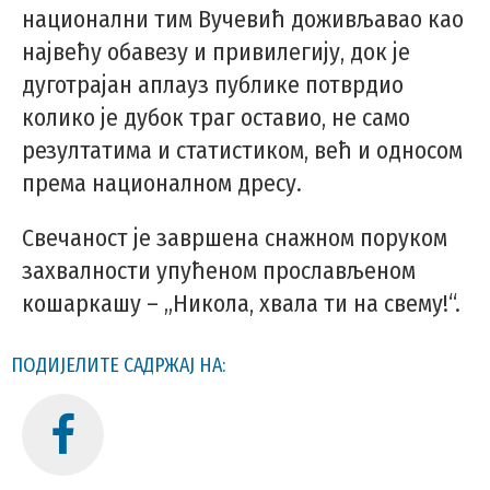
национални тим Вучевић доживљавао као
највећу обавезу и привилегију, док је
дуготрајан аплауз публике потврдио
колико је дубок траг оставио, не само
резултатима и статистиком, већ и односом
према националном дресу.
Свечаност је завршена снажном поруком
захвалности упућеном прослављеном
кошаркашу – „Никола, хвала ти на свему!“.
ПОДИЈЕЛИТЕ САДРЖАЈ НА: