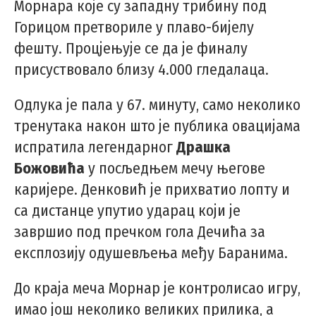
Морнара које су западну трибину под
Горицом претвориле у плаво-бијелу
фешту. Процјењује се да је финалу
присуствовало близу 4.000 гледалаца.
Одлука је пала у 67. минуту, само неколико
тренутака након што је публика овацијама
испратила легендарног
Драшка
Божовића
у посљедњем мечу његове
каријере. Денковић је прихватио лопту и
са дистанце упутио ударац који је
завршио под пречком гола Дечића за
експлозију одушевљења међу Баранима.
До краја меча Морнар је контролисао игру,
имао још неколико великих прилика, а