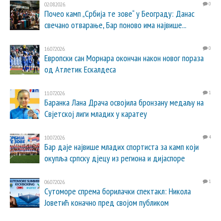
02.08.2026.
0
Почео камп „Србија те зове“ у Београду: Данас
свечано отварање, Бар поново има највише...
16.07.2026.
0
Европски сан Морнара окончан након новог пораза
од Атлетик Ескалдеса
11.07.2026.
1
Баранка Лана Драча освојила бронзану медаљу на
Свјетској лиги младих у каратеу
10.07.2026.
4
Бар даје највише младих спортиста за камп који
окупља српску дјецу из региона и дијаспоре
06.07.2026.
1
Сутоморе спрема борилачки спектакл: Никола
Јоветић коначно пред својом публиком