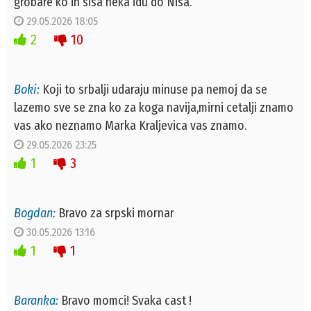
grobare ko ih sisa neka idu do Nisa.
29.05.2026 18:05
2
10
Boki:
Koji to srbalji udaraju minuse pa nemoj da se
lazemo sve se zna ko za koga navija,mirni cetalji znamo
vas ako neznamo Marka Kraljevica vas znamo.
29.05.2026 23:25
1
3
Bogdan:
Bravo za srpski mornar
30.05.2026 13:16
1
1
Baranka:
Bravo momci! Svaka cast !