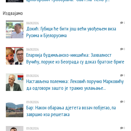
Издвајамо
06.08.2026.
1
Докић: Губици ће бити још већи увођењем виза
Русима и Бјелорусима
06.08.2026.
0
Епархија будимљанско-никшићка: Захвалност
Вучићу, поруке из Београда су доказ братске бриге
05.08.2026.
5
Настављена полемика: Лековић поручио Марковићу
да одговори зашто је тражио уклањање...
05.08.2026.
0
Бар: Након обарања дјетета возач побјегао, па
завршио иза решетака
05.08.2026.
0