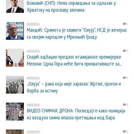
Божовић (СНП): Нема оправдања за одлазак у
Хрватску на прославу злочина
04.08.2026.
6
Мандић: Срамота је славити "Олују", НСД је вечерас
са својим народом у Мркоњић Граду
04.08.2026.
2
Спајић одбацио предлог италијанске премијерке
Мелони: Црна Гора неће бити прихватилиште за...
04.08.2026.
0
„Олуја“ – рана која није зарасла: Жртве, прогон и
борба за истину
04.08.2026.
0
ВИДЕО СНИМАК ДРОНА: Погледајте како полиција
из ваздуха снима опасна претицања код Бара
04.08.2026.
1