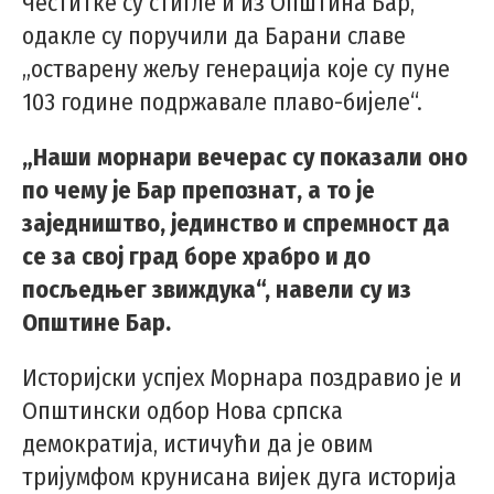
Честитке су стигле и из Општина Бар,
одакле су поручили да Барани славе
„остварену жељу генерација које су пуне
103 године подржавале плаво-бијеле“.
„Наши морнари вечерас су показали оно
по чему је Бар препознат, а то је
заједништво, јединство и спремност да
се за свој град боре храбро и до
посљедњег звиждука“, навели су из
Општине Бар.
Историјски успјех Морнара поздравио је и
Општински одбор Нова српска
демократија, истичући да је овим
тријумфом крунисана вијек дуга историја