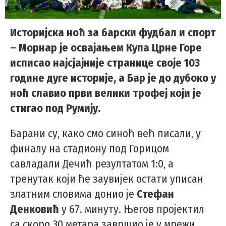
Историјска ноћ за барски фудбал и спорт
– Морнар је освајањем Купа Црне Горе
исписао најсјајније странице своје 103
године дуге историје, а Бар је до дубоко у
ноћ славио први велики трофеј који је
стигао под Румију.
Барани су, како смо синоћ већ писали, у
финалу на стадиону под Горицом
савладали Дечић резултатом 1:0, а
тренутак који ће заувијек остати уписан
златним словима донио је
Стефан
Денковић
у 67. минуту. Његов пројектил
са скоро 30 метара завршио је у мрежи