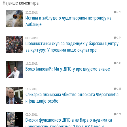
Највише коментара
20.02.2018.
270
Истина и заблуде о чудотворном петролеју из
Албаније
08.03.2020.
154
Шовинистички скуп за подсмијех у барском Центру
за културу: У прецима виде окупаторе
18.01.2019.
140
Божо Јанковић: Ми у ДПС-у вреднујемо знање
16.02.2019.
123
Сликарка планирала убиство адвоката Фератовића
и још двије особе
02.04.2021.
121
Високи функционер ДПС-а из Бара о људима са
црногорским тробојкама: "Ова г..на" ћемо у...