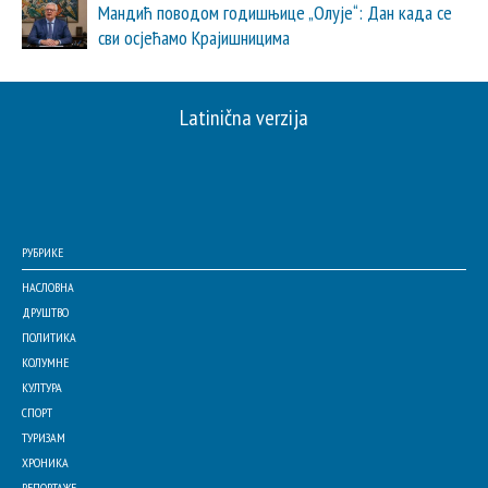
Мандић поводом годишњице „Олује“: Дан када се
сви осјећамо Крајишницима
Latinična verzija
РУБРИКЕ
НАСЛОВНА
ДРУШТВО
ПОЛИТИКА
КОЛУМНЕ
КУЛТУРА
СПОРТ
ТУРИЗАМ
ХРОНИКА
РЕПОРТАЖЕ