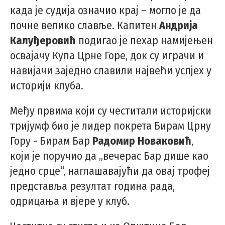
када је судија означио крај – могло је да
почне велико славље. Капитен
Андрија
Калуђеровић
подигао је пехар намијењен
освајачу Купа Црне Горе, док су играчи и
навијачи заједно славили највећи успјех у
историји клуба.
Међу првима који су честитали историјски
тријумф био је лидер покрета Бирам Црну
Гору - Бирам Бар
Радомир Новаковић
,
који је поручио да „вечерас Бар дише као
једно срце“, наглашавајући да овај трофеј
представља резултат година рада,
одрицања и вјере у клуб.