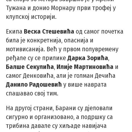
Тужана и донио Морнару први трофеј у
клупској историји.
Екипа
Веска Стешевића
од самог почетка
била је конкретнија, опаснија и
мотивисанија. Већ у првом полувремену
ређале су се прилике
Дарка Зорића
,
Балше Секулића
,
Илије Мартиновића
и
самог Денковића, али је голман Дечића
Данило Радошевић
у више наврата
спашавао свој тим.
На другој страни, Барани су дјеловали
сигурно и организовано, а подршку са
трибина давале су хиљаде навијача