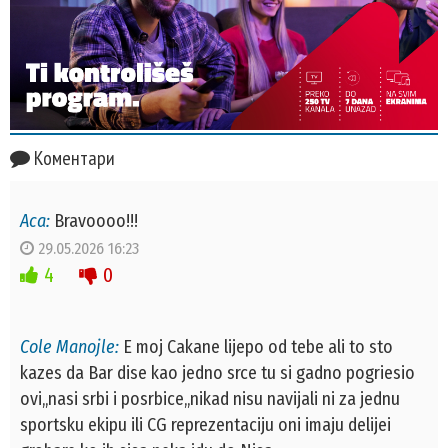
Коментари
Aca:
Bravoooo!!!
29.05.2026 16:23
4
0
Cole Manojle:
E moj Cakane lijepo od tebe ali to sto
kazes da Bar dise kao jedno srce tu si gadno pogriesio
ovi,,nasi srbi i posrbice,,nikad nisu navijali ni za jednu
sportsku ekipu ili CG reprezentaciju oni imaju delijei