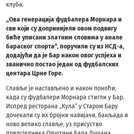
клуба.
„Ова генерација фудбалера Морнара и
сви који су допринијели овом подвигу
биће уписани златним словима у анале
бараског спорта“, поручили су из НСД-а,
додајући да је Бар након овог успјеха и
званично постао један од фудбалских
центара Црне Горе.
Славље је настављено и након поноћи,
када су фудбалери Морнара стигли у Бар.
Испред ресторана „Кула“ у Старом Бару
дочекали су их бројни навијачи, бакљада и
ново велико славље, уз присуство
предсједника Општине Бара Душана