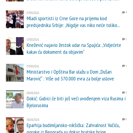
07.08.2026.
4
Mladi sportisti iz Crne Gore na prijemu kod
predsjednika Srbije: „Nigdje vas niko neće toliko...
07.08.2026.
2
Knežević najavio žestok udar na Spajića: „Vidjećete
kakav ću dokument da objavim“
07.08.2026.
1
Ministarstvo i Opština Bar ulažu u Dom „Dušan
Marović“ : Više od 370.000 evra za bolje uslove
06.08.2026.
3
Dokić: Gubici će biti još veći uvođenjem viza Rusima i
Bjelorusima
06.08.2026.
0
Eparhija budimljansko-nikšićka: Zahvalnost Vučiću,
poruke iz Beograda su dokaz bratske brige