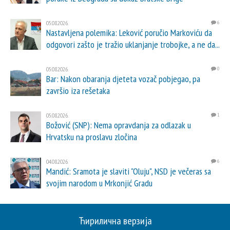
05.08.2026.
6
Nastavljena polemika: Leković poručio Markoviću da
odgovori zašto je tražio uklanjanje trobojke, a ne da...
05.08.2026.
0
Bar: Nakon obaranja djeteta vozač pobjegao, pa
završio iza rešetaka
05.08.2026.
1
Božović (SNP): Nema opravdanja za odlazak u
Hrvatsku na proslavu zločina
04.08.2026.
6
Mandić: Sramota je slaviti "Oluju", NSD je večeras sa
svojim narodom u Mrkonjić Gradu
Ћирилична верзија