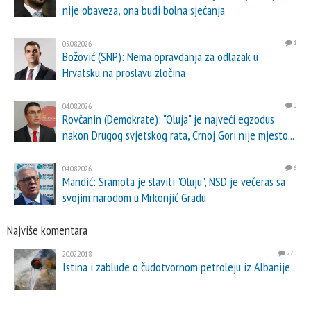
nije obaveza, ona budi bolna sjećanja
05.08.2026.
1
Božović (SNP): Nema opravdanja za odlazak u
Hrvatsku na proslavu zločina
04.08.2026.
0
Rovčanin (Demokrate): "Oluja" je najveći egzodus
nakon Drugog svjetskog rata, Crnoj Gori nije mjesto...
04.08.2026.
6
Mandić: Sramota je slaviti "Oluju", NSD je večeras sa
svojim narodom u Mrkonjić Gradu
Najviše komentara
20.02.2018.
270
Istina i zablude o čudotvornom petroleju iz Albanije