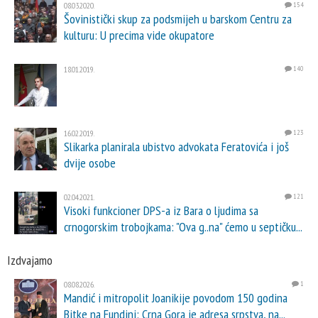
08.03.2020.
154
Šovinistički skup za podsmijeh u barskom Centru za
kulturu: U precima vide okupatore
18.01.2019.
140
16.02.2019.
123
Slikarka planirala ubistvo advokata Feratovića i još
dvije osobe
02.04.2021.
121
Visoki funkcioner DPS-a iz Bara o ljudima sa
crnogorskim trobojkama: "Ova g..na" ćemo u septičku...
Izdvajamo
08.08.2026.
1
Mandić i mitropolit Joanikije povodom 150 godina
Bitke na Fundini: Crna Gora je adresa srpstva, na...