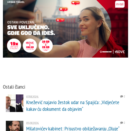
Ostali članci
07.08.2026.
2
Knežević najavio žestok udar na Spajića: „Vidjećete
kakav ću dokument da objavim“
05.08.2026.
2
Milatovićev kabinet: Prisustvo obilježavanju „Oluje“