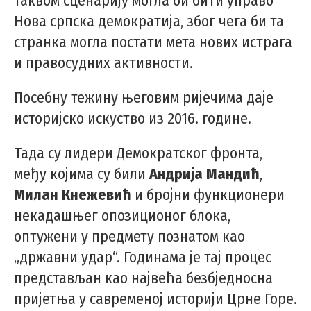
таквом сценарију могла би бити управо
Нова српска демократија, због чега би та
странка могла постати мета нових истрага
и правосудних активности.
Посебну тежину његовим ријечима даје
историјско искуство из 2016. године.
Тада су лидери Демократског фронта,
међу којима су били
Андрија Мандић
,
Милан Кнежевић
и бројни функционери
некадашњег опозиционог блока,
оптужени у предмету познатом као
„државни удар“. Годинама је тај процес
представљан као највећа безбједносна
пријетња у савременој историји Црне Горе.