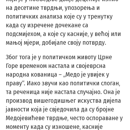
на десетине тврдњи, упозорења и
политичких анализа које су у тренутку
када су изречене дочекане са
подсмијехом, а које су касније, у већој или
мањој мјери, добијале своју потврду.
Због тога је у политичком животу Црне
Горе временом настала и својеврсна
народна кованица – „Медо је увијек у
праву“. Иако звучи као политички слоган,
та реченица није настала случајно. Она је
производ вишегодишњег искуства дијела
јавности која је свједочила да су бројне
Медојевићеве тврдње, често оспораване у
моменту када су изношене, касније