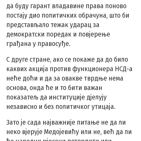
да буду гарант владавине права поново
постају дио политичких обрачуна, што би
представљало тежак ударац за
демократски поредак и повјерење
грађана у правосуђе.
С друге стране, ако се покаже да до било
каквих акција против функционера НСД-а
неће доћи и да за овакве тврдње нема
основа, онда ће и то бити важан
показатељ да институције дјелују
независно и без политичког утицаја.
Зато је сада најважније питање не да ли
неко вјерује Медојевићу или не, већ да ли