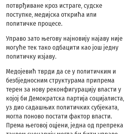
потврђиване кроз истраге, судске
поступке, медијска открића или
политичке процесе.
Управо зато његову најновију најаву није
могуће тек тако одбацити као још једну
политичку изјаву.
Медојевић тврди да се у политичким и
безбједносним структурама припрема
терен за нову реконфигурацију власти у
којој би Демократска партија социјалиста,
уз дио садашњих политичких субјеката,
могла поново постати фактор власти.
Према његовој оцјени, једна од препрека