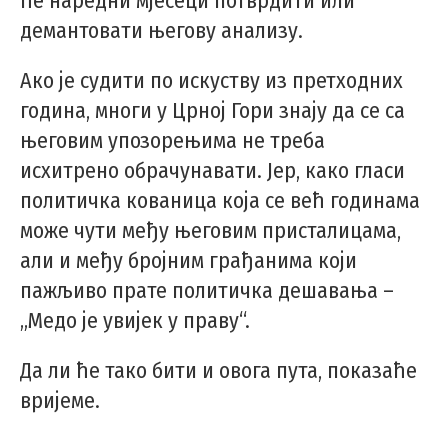
ће наредни мјесеци потврдити или
демантовати његову анализу.
Ако је судити по искуству из претходних
година, многи у Црној Гори знају да се са
његовим упозорењима не треба
исхитрено обрачунавати. Јер, како гласи
политичка кованица која се већ годинама
може чути међу његовим присталицама,
али и међу бројним грађанима који
пажљиво прате политичка дешавања –
„Медо је увијек у праву“.
Да ли ће тако бити и овога пута, показаће
вријеме.