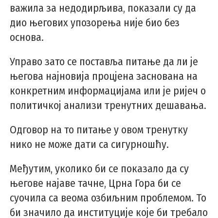
важила за недодирљива, показали су да
дио његових упозорења није био без
основа.
Управо зато се поставља питање да ли је
његова најновија процјена заснована на
конкретним информацијама или је ријеч о
политичкој анализи тренутних дешавања.
Одговор на то питање у овом тренутку
нико не може дати са сигурношћу.
Међутим, уколико би се показало да су
његове најаве тачне, Црна Гора би се
суочила са веома озбиљним проблемом. То
би значило да институције које би требало