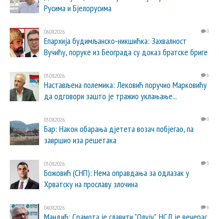
Русима и Бјелорусима
06.08.2026.
0
Епархија будимљанско-никшићка: Захвалност
Вучићу, поруке из Београда су доказ братске бриге
05.08.2026.
6
Настављена полемика: Лековић поручио Марковићу
да одговори зашто је тражио уклањање...
05.08.2026.
0
Бар: Након обарања дјетета возач побјегао, па
завршио иза решетака
05.08.2026.
1
Божовић (СНП): Нема оправдања за одлазак у
Хрватску на прославу злочина
04.08.2026.
6
Мандић: Срамота је славити "Олују", НСД је вечерас