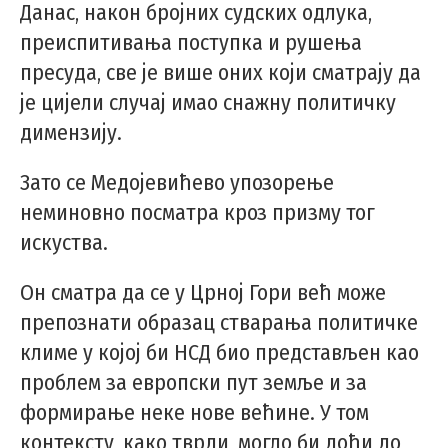
Данас, након бројних судских одлука,
преиспитивања поступка и рушења
пресуда, све је више оних који сматрају да
је цијели случај имао снажну политичку
димензију.
Зато се Медојевићево упозорење
неминовно посматра кроз призму тог
искуства.
Он сматра да се у Црној Гори већ може
препознати образац стварања политичке
климе у којој би НСД био представљен као
проблем за европски пут земље и за
формирање неке нове већине. У том
контексту, како тврди, могло би доћи до