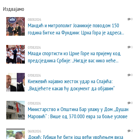
Издвајамо
08.08.2026.
0
Мандић и митрополит Јоаникије поводом 150
година Битке на Фундини: Црна Гора је адреса...
07.08.2026.
1
Млади спортисти из Црне Горе на пријему код
предсједника Србије: „Нигдје вас нико неће...
07.08.2026.
0
Кнежевић најавио жесток удар на Спајића:
„Видјећете какав ћу документ да објавим“
07.08.2026.
0
Министарство и Општина Бар улажу у Дом „Душан
Маровић“ : Више од 370.000 евра за боље услове
06.08.2026.
2
Докић: Губици ће бити још већи увођењем виза