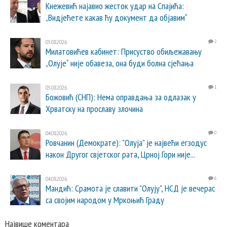
Кнежевић најавио жесток удар на Спајића:
„Видјећете какав ћу документ да објавим“
05.08.2026.
2
Милатовићев кабинет: Присуство обиљежавању
„Олује“ није обавеза, она буди болна сјећања
05.08.2026.
1
Божовић (СНП): Нема оправдања за одлазак у
Хрватску на прославу злочина
04.08.2026.
0
Ровчанин (Демократе): "Олуја" је највећи егзодус
након Другог свјетског рата, Црној Гори није...
04.08.2026.
6
Мандић: Срамота је славити "Олују", НСД је вечерас
са својим народом у Мркоњић Граду
Највише коментара