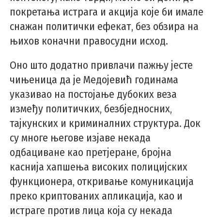
покретања истрага и акција које би имале
снажан политички ефекат, без обзира на
њихов коначни правосудни исход.
Оно што додатно привлачи пажњу јесте
чињеница да је Медојевић годинама
указивао на постојање дубоких веза
између политичких, безбједносних,
тајкунских и криминалних структура. Док
су многе његове изјаве некада
одбациване као претјеране, бројна
каснија хапшења високих полицијских
функционера, откривање комуникација
преко криптованих апликација, као и
истраге против лица која су некада