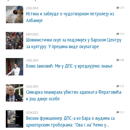
20.02.2018.
270
Истина и заблуде о чудотворном петролеју из
Албаније
08.03.2020.
154
Шовинистички скуп за подсмијех у барском Центру
за културу: У прецима виде окупаторе
18.01.2019.
140
Божо Јанковић: Ми у ДПС-у вреднујемо знање
16.02.2019.
123
Сликарка планирала убиство адвоката Фератовића
и још двије особе
02.04.2021.
121
Високи функционер ДПС-а из Бара о људима са
црногорским тробојкама: "Ова г..на" ћемо у...