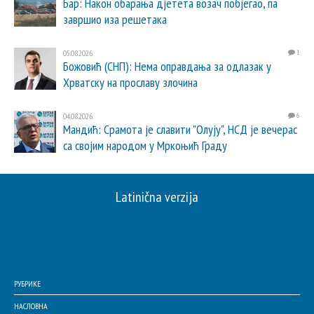
Бар: Након обарања дјетета возач побјегао, па
завршио иза решетака
05.08.2026.
1
Божовић (СНП): Нема оправдања за одлазак у
Хрватску на прославу злочина
04.08.2026.
6
Мандић: Срамота је славити "Олују", НСД је вечерас
са својим народом у Мркоњић Граду
Latinična verzija
РУБРИКЕ
НАСЛОВНА