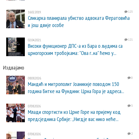
16.02.2019.
123
Сликарка планирала убиство адвоката Фератовића
и још двије особе
02.04.2021.
121
Високи функционер ДПС-а из Бара о људима са
црногорским тробојкама: "Ова г..на" ћемо у...
Издвајамо
08.08.2026.
0
Мандић и митрополит Јоаникије поводом 150
година Битке на Фундини: Црна Гора је адреса...
07.08.2026.
3
Млади спортисти из Црне Горе на пријему код
предсједника Србије: „Нигдје вас нико неће...
07.08.2026.
2