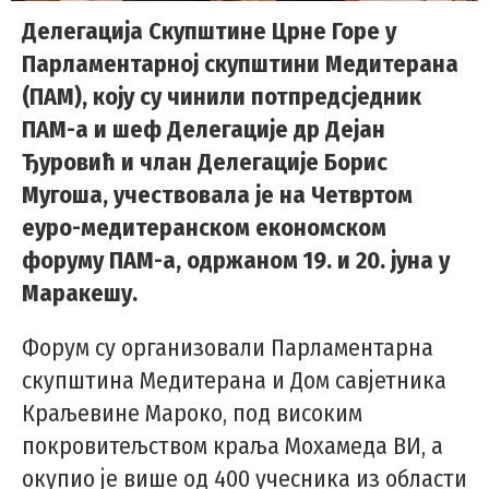
Делегација Скупштине Црне Горе у
Парламентарној скупштини Медитерана
(ПАМ), коју су чинили потпредсједник
ПАМ-а и шеф Делегације др Дејан
Ђуровић и члан Делегације Борис
Мугоша, учествовала је на Четвртом
еуро-медитеранском економском
форуму ПАМ-а, одржаном 19. и 20. јуна у
Маракешу.
Форум су организовали Парламентарна
скупштина Медитерана и Дом савјетника
Краљевине Мароко, под високим
покровитељством краља Мохамеда ВИ, а
окупио је више од 400 учесника из области