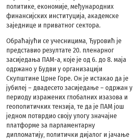
политике, економије, међународних
финансијских институција, академске
заједнице и приватног сектора.
Обраћајући се учесницима, Ђуровић је
представио резултате 20. пленарног
засиједања ПАМ-а, које је од 6. до 8. маја
одржано у Будви у организацији
Скупштине Црне Горе. Он је истакао да је
јубилеј – двадесето засиједање – одржан у
периоду изражених глобалних изазова и
геополитичких тензија, те да је ПАМ још
једном потврдио своју улогу значајне
платформе за парламентарну
дипломатију, политички дијалог и јачање