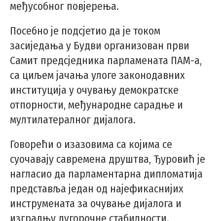
међусобног повјерења.
Посебно је подсјетио да је током
засиједања у Будви организован први
Самит предсједника парламената ПАМ-а,
са циљем јачања улоге законодавних
институција у очувању демократске
отпорности, међународне сарадње и
мултилатералног дијалога.
Говорећи о изазовима са којима се
суочавају савремена друштва, Ђуровић је
нагласио да парламентарна дипломатија
представља један од најефикаснијих
инструмената за очување дијалога и
изградњу дугорочне стабилности.