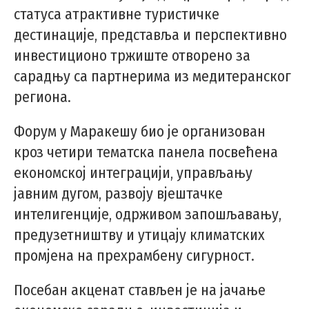
статуса атрактивне туристичке
дестинације, представља и перспективно
инвестиционо тржиште отворено за
сарадњу са партнерима из медитеранског
региона.
Форум у Маракешу био је организован
кроз четири тематска панела посвећена
економској интеграцији, управљању
јавним дугом, развоју вјештачке
интелигенције, одрживом запошљавању,
предузетништву и утицају климатских
промјена на прехрамбену сигурност.
Посебан акценат стављен је на јачање