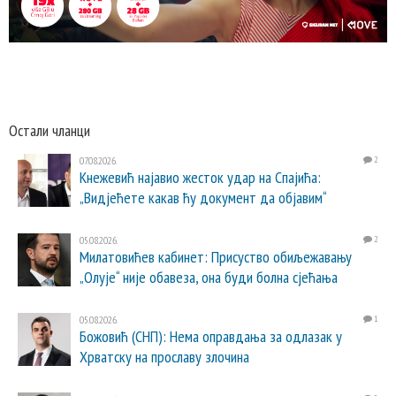
Остали чланци
07.08.2026.
2
Кнежевић најавио жесток удар на Спајића:
„Видјећете какав ћу документ да објавим“
05.08.2026.
2
Милатовићев кабинет: Присуство обиљежавању
„Олује“ није обавеза, она буди болна сјећања
05.08.2026.
1
Божовић (СНП): Нема оправдања за одлазак у
Хрватску на прославу злочина