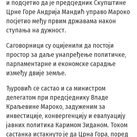
и подсјетио да је предсједник Скупштине
Црне Горе Андрија Мандић управо Мароко
посјетио међу првим државама након
ступања на дужност.
Саговорници су оцијенили да постоји
простор за даље унапређење политичке,
парламентарне и економске сарадње
између двије земље.
Ђуровић се састао и са министром
делегатом при предсједнику Владе
Краљевине Мароко, задуженим за
инвестиције, конвергенцију и евалуацију
јавних политика Каримом Зиданом. Током
састанка истакнуто је да Црна Гора, поред