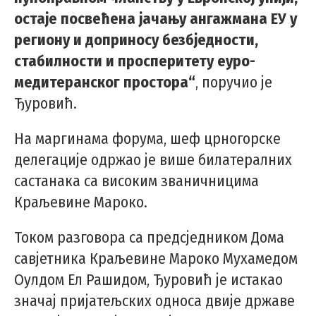
остаје посвећена јачању ангажмана ЕУ у
региону и доприносу безбједности,
стабилности и просперитету еуро-
медитеранског простора“
, поручио је
Ђуровић.
На маргинама форума, шеф црногорске
делегације одржао је више билатералних
састанака са високим званичницима
Краљевине Мароко.
Током разговора са предсједником Дома
савјетника Краљевине Мароко Мухамедом
Оулдом Ел Рашидом, Ђуровић је истакао
значај пријатељских односа двије државе