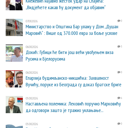
Кнежевић најавио жесток удар на Спајића:
„Видјећете какав ћу документ да објавим“
07.08.2026.
0
Министарство и Општина Бар улажу у Дом „Душан
Маровић“ : Више од 370.000 евра за боље услове
06.08.2026.
3
Докић: Губици ће бити још већи увођењем виза
Русима и Бјелорусима
06.08.2026.
0
Епархија будимљанско-никшићка: Захвалност
Вучићу, поруке из Београда су доказ братске бриге
05.08.2026.
6
Настављена полемика: Лековић поручио Марковићу
да одговори зашто је тражио уклањање...
05.08.2026.
0