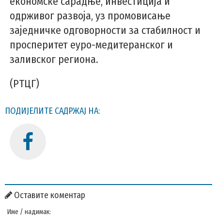
економске сарадње, инвестиција и
одрживог развоја, уз промовисање
заједничке одговорности за стабилност и
просперитет еуро-медитеранског и
заливског региона.
(РТЦГ)
ПОДИЈЕЛИТЕ САДРЖАЈ НА:
Оставите коментар
Име / надимак: