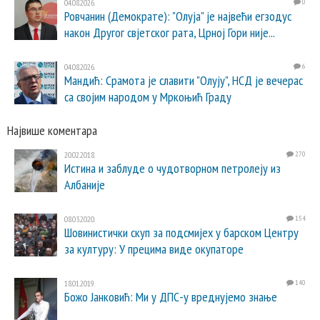
04.08.2026.
0
Ровчанин (Демократе): "Олуја" је највећи егзодус
након Другог свјетског рата, Црној Гори није...
04.08.2026.
6
Мандић: Срамота је славити "Олују", НСД је вечерас
са својим народом у Мркоњић Граду
Највише коментара
20.02.2018.
270
Истина и заблуде о чудотворном петролеју из
Албаније
08.03.2020.
154
Шовинистички скуп за подсмијех у барском Центру
за културу: У прецима виде окупаторе
18.01.2019.
140
Божо Јанковић: Ми у ДПС-у вреднујемо знање