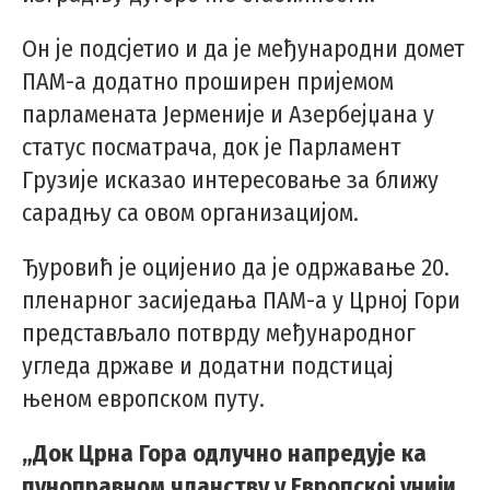
Он је подсјетио и да је међународни домет
ПАМ-а додатно проширен пријемом
парламената Јерменије и Азербејџана у
статус посматрача, док је Парламент
Грузије исказао интересовање за ближу
сарадњу са овом организацијом.
Ђуровић је оцијенио да је одржавање 20.
пленарног засиједања ПАМ-а у Црној Гори
представљало потврду међународног
угледа државе и додатни подстицај
њеном европском путу.
„Док Црна Гора одлучно напредује ка
пуноправном чланству у Европској унији,