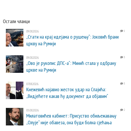
Остали чланци
09.08.2026.
1
„Стати на крај идејама о рушењу“: Јоковић брани
цркву на Румији
09.08.2026.
3
„Ово је рукопис ДПС-а“: Минић стала у одбрану
цркве на Румији
07.08.2026.
3
Кнежевић најавио жесток удар на Спајића:
„Видјећете какав ћу документ да објавим“
05.08.2026.
2
Милатовићев кабинет: Присуство обиљежавању
„Олује“ није обавеза, она буди болна сјећања