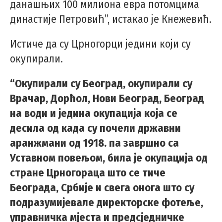
данашњих 100 милиона евра потомцима
династије Петровић”, истакао је Кнежевић.
Истиче да су Црногорци једини који су
окупирали.
“Окупирали су Београд, окупирали су
Врачар, Дорћол, Нови Београд, Београд
на води и једина окупација која се
десила од када су почели државни
аранжмани од 1918. па завршно са
Уставном повељом, била је окупација од
стране Црногораца што се тиче
Београда, Србије и свега онога што су
подразумијевале директорске фотеље,
управничка мјеста и предсједничке