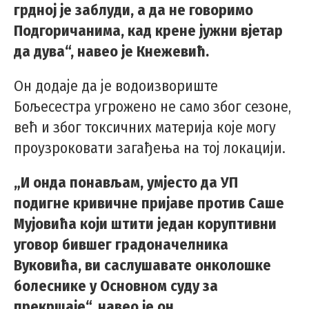
грдној је заблуди, а да не говоримо
Подгоричанима, кад крене јужни вјетар
да дува“, навео је Кнежевић.
Он додаје да је водоизвориште
Бољесестра угрожено не само због сезоне,
већ и због токсичних материја које могу
проузроковати загађења на тој локацији.
„И онда понављам, умјесто да УП
подигне кривичне пријаве против Саше
Мујовића који штити један коруптивни
уговор бившег градоначелника
Вуковића, ви саслушавате онколошке
болеснике у Основном суду за
прекршаје“, навео је он.