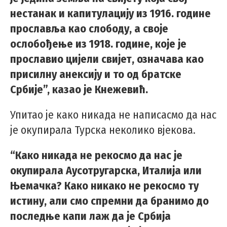
нестанак и капитулацију из 1916. године
прославља као слободу, а своје
ослобођење из 1918. године, које је
прославио цијели свијет, означава као
присилну анексију и то од братске
Србије”, казао је Кнежевић.
Упитао је како никада не написасмо да нас
је окупирала Турска неколико вјекова.
“Како никада не рекосмо да нас је
окупирала Аусотругарска, Италија или
Њемачка? Како никако не рекосмо ту
истину, али смо спремни да бранимо до
последње капи лаж да је Србија