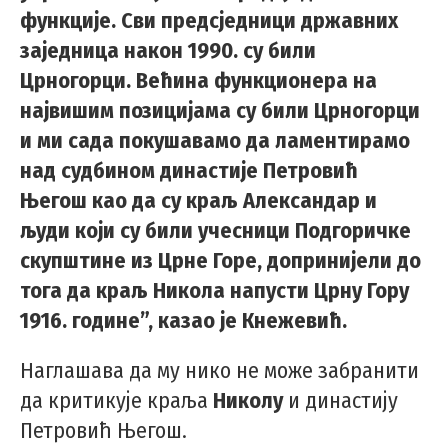
функције. Сви предсједници државних
заједница након 1990. су били
Црногорци. Већина функционера на
највишим позицијама су били Црногорци
и ми сада покушавамо да ламентирамо
над судбином династије Петровић
Његош као да су краљ Александар и
људи који су били учесници Подгоричке
скупштине из Црне Горе, допринијели до
тога да краљ Никола напусти Црну Гору
1916. године”, казао је Кнежевић.
Наглашава да му нико не може забранити
да критикује краља
Николу
и династију
Петровић Његош.