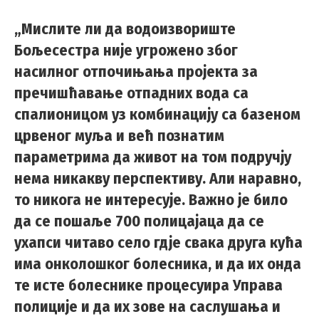
„Мислите ли да водоизвориште
Бољесестра није угрожено због
насилног отпочињања пројекта за
пречишћавање отпадних вода са
спалионицом уз комбинацију са базеном
црвеног муља и већ познатим
параметрима да живот на том подручју
нема никакву перспективу. Али наравно,
то никога не интересује. Важно је било
да се пошаље 700 полицајаца да се
ухапси читаво село гдје свака друга кућа
има онколошког болесника, и да их онда
те исте болеснике процесуира Управа
полиције и да их зове на саслушања и