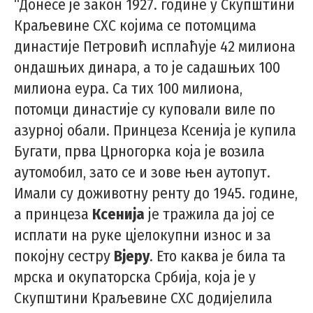
“Донесе је закон 1927. године у Скупштини
Краљевине СХС којима се потомцима
династије Петровић исплаћује 42 милиона
ондашњих динара, а то је садашњих 100
милиона еура. Са тих 100 милиона,
потомци династије су куповали виле по
азурној обали. Принцеза Ксенија је купила
Бугати, прва Црногорка која је возила
аутомобил, зато се и зове њен аутопут.
Имали су доживотну ренту до 1945. године,
а принцеза
Ксенија
је тражила да јој се
исплати на руке цјелокупни износ и за
покојну сестру
Вјеру
. Ето каква је била та
мрска и окупаторска Србија, која је у
Скупштини Краљевине СХС додијелила