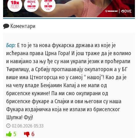
Коментари
Бар:
Е то је та нова фукарска држава из које је
исћерана права Црна Гора! И још траже да је волимо
и навијамо за њу ђе су нам украли језик и проћерали
Ћирилицу, а Србију проглашавају окупатором а у БГ
више има Цтногорсца но у самој “ нашој”! Као да је
на челу владе Бенјамин Калај а не мали од
бриселске кужине! Па ми смо окупирани од
бриселске фукаре а Спајки и ови његови су наша
Фукара издајничка која не излази из бриселског
Шупка! Фуј!
02.06.2026 05:33
5
6