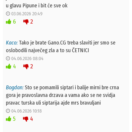
u glavu Pipune i bit će sve ok
03.06.2026 20:49
6
2
Kaco:
Tako je brate Gano.CG treba slaviti jer smo se
oslobodili največeg zla a to su ČETNICI
04.06.2026 08:04
4
2
Bogdan:
Sto se pomamili siptari i balije mirni bre crna
gora je pravoslavna drzava a vama ako se ne svidja
pravac turska uli siptarija ajde mrs bravuljani
04.06.2026 10:18
5
4