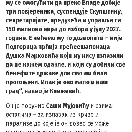
му се омогућити да преко Владе добије
три повјереника, суспендује Скупштину,
секретаријате, предузећа и управља са
150 милиона евра до избора у јуну 2027.
године. Е нећемо му то дозволити – није
Подгорица прћија трећеешалонаца
Душка Марковића који му нису излазили
да не кажем одакле, и који су добили све
бенефите државе док смо ми били
прогоњени. Ипак је ово мало и наш
град“, навео је Кнежевић.
Он је поручио
Саши Мујовићу
и свима
осталима – за излазак из кризе и
парализе до које је он довео се може