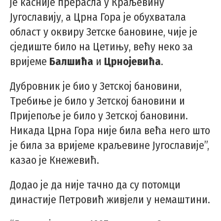
је касније прерасла у Краљевину
Југославију, а Црна Гора је обухватала
област у оквиру Зетске бановине, чије је
сједиште било на Цетињу, већу неко за
вријеме
Балшића
и
Црнојевића
.
Дубровник је био у Зетској бановини,
Требиње је било у Зетској бановини и
Пријепоље је било у Зетској бановини.
Никада Црна Гора није била већа него што
је била за вријеме краљевине Југославије”,
казао је Кнежевић.
Додао је да није тачно да су потомци
династије Петровић живјели у немаштини.