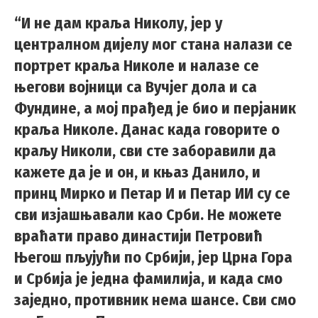
“И не дам краља Николу, јер у
централном дијелу мог стана налази се
портрет краља Николе и налазе се
његови војници са Вучјег дола и са
Фундине, а мој прађед је био и перјаник
краља Николе. Данас када говорите о
краљу Николи, сви сте заборавили да
кажете да је и он, и књаз Данило, и
принц Мирко и Петар И и Петар ИИ су се
сви изјашњавали као Срби. Не можете
враћати право династији Петровић
Његош пљујући по Србији, јер Црна Гора
и Србија је једна фамилија, и када смо
заједно, противник нема шансе. Сви смо