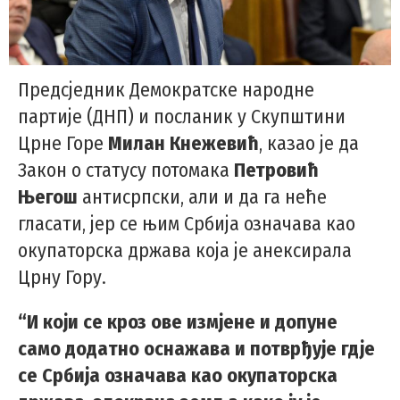
Предсједник Демократске народне
партије (ДНП) и посланик у Скупштини
Црне Горе
Милан Кнежевић
, казао је да
Закон о статусу потомака
Петровић
Његош
антисрпски, али и да га неће
гласати, јер се њим Србија означава као
окупаторска држава која је анексирала
Црну Гору.
“И који се кроз ове измјене и допуне
само додатно оснажава и потврђује гдје
се Србија означава као окупаторска