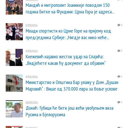
Мандић и митрополит Јоаникије поводом 150
година Битке на Фундини: Црна Гора је адреса...
07.08.2026.
4
Млади спортисти из Црне Горе на пријему код
предсједника Србије: „Нигдје вас нико неће...
07.08.2026.
3
Кнежевић најавио жесток удар на Спајића:
„Видјећете какав ћу документ да објавим“
07.08.2026.
1
Министарство и Општина Бар улажу у Дом „Душан
Маровић“ : Више од 370.000 евра за боље услове
06.08.2026.
3
Докић: Губици ће бити још већи увођењем виза
Русима и Бјелорусима
1