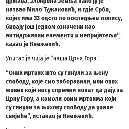
држава, злокрвна земља како ју је
назвао Мило Ђукановић, и гдје Срби,
којих има 33 одсто по последњем попису,
бивају још једном означени као
антидржавни елементи и непријатељи”,
казао је Кнежевић.
Упитао је чија је “наша Црна Гора”.
“Оних мртвих што су гинули за њену
слободу, које смо заборавили, или ових
живих који нису спремни нокат да дају за
Црну Гору, а камоли овим мртвима који
су гинули за њихову слободу да упале
свијеће”, истакао је Кнежевић.