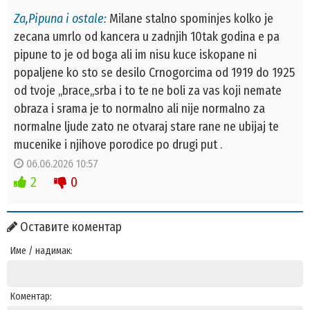
Za,Pipuna i ostale:
Milane stalno spominjes kolko je
zecana umrlo od kancera u zadnjih 10tak godina e pa
pipune to je od boga ali im nisu kuce iskopane ni
popaljene ko sto se desilo Crnogorcima od 1919 do 1925
od tvoje ,,brace,,srba i to te ne boli za vas koji nemate
obraza i srama je to normalno ali nije normalno za
normalne ljude zato ne otvaraj stare rane ne ubijaj te
mucenike i njihove porodice po drugi put .
06.06.2026 10:57
2
0
Оставите коментар
Име / надимак:
Коментар: