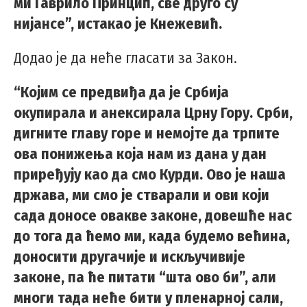
ми Гаврило Принцип, све друго су
нијансе”, истакао је Кнежевић.
Додао је да неће гласати за Закон.
“Којим се предвиђа да је Србија
окупирала и анексирала Црну Гору. Срби,
дигните главу горе и немојте да трпите
ова понижења која нам из дана у дан
приређују као да смо Курди. Ово је наша
држава, ми смо је стварали и ови који
сада доносе овакве законе, довешће нас
до тога да ћемо ми, када будемо већина,
доносити другачије и искључивије
законе, па ће питати “шта ово би”, али
многи тада неће бити у пленарној сали,