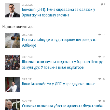
05.08.2026.
1
Божовић (СНП): Нема оправдања за одлазак у
Хрватску на прославу злочина
Највише коментара
20.02.2018.
270
Истина и заблуде о чудотворном петролеју из
Албаније
08.03.2020.
154
Шовинистички скуп за подсмијех у барском Центру
за културу: У прецима виде окупаторе
18.01.2019.
140
Божо Јанковић: Ми у ДПС-у вреднујемо знање
16.02.2019.
123
Сликарка планирала убиство адвоката Фератовића