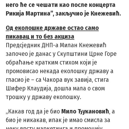
него ће се чешати као после концерта
Рикија Мартина”, закључио је Кнежевић.
Од еколошке државе остао само
пикавац и то без акциза
Предсједник ДНП-а Милан Кнежевић
започео је данас у Скупштини Црне Горе
обраћање кратким стихом који је
промовисао некада еколошку државу а
гласио је – са Чакора вук завија, стига
Шифер Клаудија, дошла мала о свом
трошку у државу еколошку.
„Какав год да је био
Мило Ђукановић
, а
био је никакав, ипак је имао смисла за
неку врсту маркетинга и промоцију