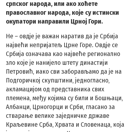
српског народа, или ако хоћете
православног народа, које су истински
окупатори направили Црној Гори.
Не – овдје је важан наратив да је Србија
највећи непријатељ Црне Горе. Овдје се
Србија означава као највеће регионално
зло које је нанијело штету династији
Петровић, иако сви заборављамо да је на
Подгоричкој скупштини, једногласно,
акламацијом од представника свих
племена, међу којима су били и Бошњаци,
Албанци, Црногорци и Срби, гласано за
стварање велике заједничке државе
Краљевине Срба, Хрвата и Словенаца, која