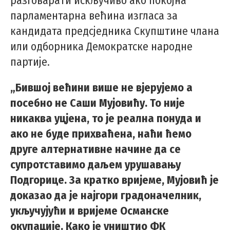
разговарати искључиво ако покојна
парламентарна већина изгласа за
кандидата предсједника Скупштине члана
или одборника Демократске народне
партије.
„Бившој већини више не вјерујемо а
посебно не Саши Мујовићу. То није
никаква уцјена, то је реална понуда и
ако не буде прихваћена, наћи ћемо
друге алтернативне начине да се
супротставимо даљем урушавању
Подгорице. За кратко вријеме, Мујовић је
доказао да је најгори градоначелник,
укључујући и вријеме Османске
окупације. Како је уништио ФК