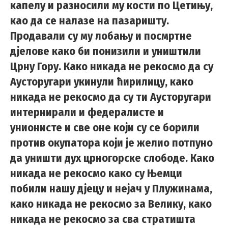
капелу и разносили му кости по Цетињу,
као да се налазе на пазаришту.
Продавали су му лобању и посмртне
дјелове како би понизили и уништили
Црну Гору. Како никада не рекосмо да су
Аусторугари укинули ћирилицу, како
никада не рекосмо да су ти Аусторугари
интернирали и федералисте и
унионисте и све оне који су се борили
против окупатора који је желио потпуно
да уништи дух црногорске слободе. Како
никада не рекосмо како су Њемци
побили нашу дјецу и нејач у Плужинама,
како никада не рекосмо за Велику, како
никада не рекосмо за сва стратишта