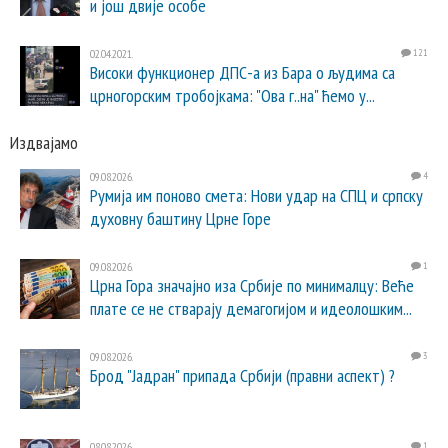
и још двије особе
02.04.2021.
121
Високи функционер ДПС-а из Бара о људима са
црногорским тробојкама: "Ова г..на" ћемо у...
Издвајамо
09.08.2026.
4
Румија им поново смета: Нови удар на СПЦ и српску
духовну баштину Црне Горе
09.08.2026.
1
Црна Гора значајно иза Србије по минималцу: Веће
плате се не стварају демагогијом и идеолошким...
09.08.2026.
3
Брод "Јадран" припада Србији (правни аспект) ?
08.08.2026.
1