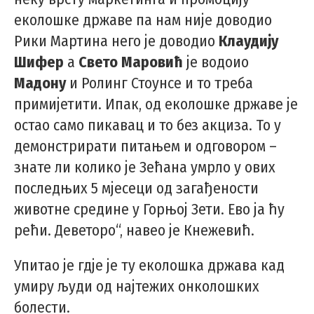
еколошке државе па нам није доводио
Рики Мартина него је доводио
Клаудију
Шифер
а
Свето Маровић
је водоио
Мадону
и Ролинг Стоунсе и то треба
примијетити. Ипак, од еколошке државе је
остао само пикавац и то без акциза. То у
демонстрирати питањем и одговором –
знате ли колико је Зећана умрло у ових
последњих 5 мјесеци од загађености
животне средине у Горњој Зети. Ево ја ћу
рећи. Деветоро“, навео је Кнежевић.
Упитао је гдје је ту еколошка држава кад
умиру људи од најтежих онколошких
болести.