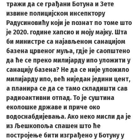
тражи да се грађани Ботуна и Зете
извине полицијском инсепктору
Радусиновићу који је познат по томе што
је 2020. године хапсио и моју мајку. Шта
би министре са најављеном санацијом
базена црвеног муља, гдје је саопштено
да ће се преко милијарду ипо уложити у
санацију базена? Не да се није уложило
милијарду ипо, већ ниједан једини цент,
а планира се да се тамо складишти сав
радиоактивни отпад. То је суштина
еколошке државе и приче око
водоснабдијевања. Ако неко мисли да је
из Љешкопоља спашен што ће
постројење бити изграђено у Ботуну у