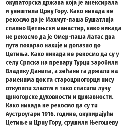
окупаторска држава која је анексирала
и уништила Црну Гору. Како никада не
рекосмо да је Махмут-паша Бушатлија
спалио Цетињски манастир, како никада
не рекосмо да је Омер-паша Латас два
пута похарао нахије и долазио до
Цетиња. Како никада не рекосмо да су у
селу Српска на превару Турци заробили
Владику Данила, а зећани га држали на
раменима док га староцрногорци нису
откупили злаотм и тако спасили лучу
црногорске духовности и државности.
Како никада не рекосмо да су ти
Аустроугари 1916. године, окупирајући
Цетиње и Црну Гору, срушили Његошеву