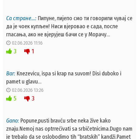
Са стране…:
Пипуне, лијепо смо ти говорили чувај се
да је чоек купљен! Ниси вјеровао е сада, после
гласања, ако не вјерујеш бачи се у Морачу…
02.06.2026 11:16
3
1
Bar:
Knezevicu, ispa si krap na suvom! Disi duboko i
pamet u glavu…
02.06.2026 13:26
5
3
Gano:
Popune,pusti bravću srbe neka žive kako
znaju.Nemoj nas optrrećivati sa srbičetnicima.Dugo nam
je trebalo da se oslobodimo tih “bratskih” kandži.Pamet