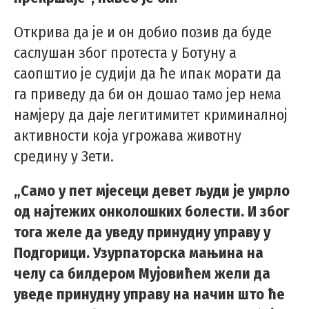
Открива да је и он добио позив да буде
саслушан због протеста у Ботуну а
саопштио је судији да ће ипак морати да
га приведу да би он дошао тамо јер нема
намјеру да даје легитимитет криминалној
активности која угрожава животну
средину у Зети.
„Само у пет мјесеци девет људи је умрло
од најтежих онколошких болести. И због
тога желе да уведу принудну управу у
Подгорици. Узурпаторска мањина на
челу са билдером Мујовићем жели да
уведе принудну управу на начин што ће