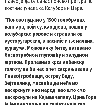
Навео је да се данас поново претура по
костима јунака са Колубаре и Цера.
“Поново пуцамо у 1300 голобрадих
каплара, који су, као дјеца, пошли у
колубарске ровове и страдали од
аусторугарских, а касније и њемачких,
куршума. Мојковачку битку називамо
беспотребном глупошћу и залудном
жртвом. Пролазимо кроз албанску
голготу да би нас опет сахрањивали у
Плавој гробници, острву Виду,
Зејтинлику, мислећи да нећемо
васкрснути као народ, као што смо
васкрснули на Кајмакчалану. Црна Гора
је једина земља на свијету која свој