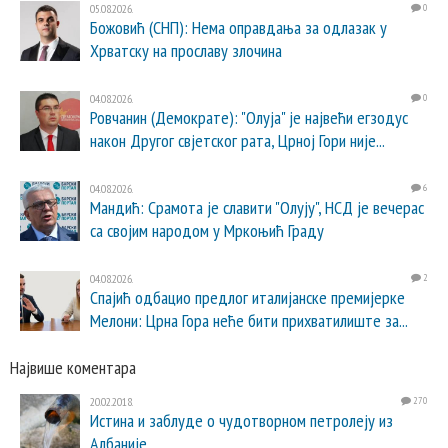
05.08.2026.
0
Божовић (СНП): Нема оправдања за одлазак у
Хрватску на прославу злочина
04.08.2026.
0
Ровчанин (Демократе): "Олуја" је највећи егзодус
након Другог свјетског рата, Црној Гори није...
04.08.2026.
6
Мандић: Срамота је славити "Олују", НСД је вечерас
са својим народом у Мркоњић Граду
04.08.2026.
2
Спајић одбацио предлог италијанске премијерке
Мелони: Црна Гора неће бити прихватилиште за...
Највише коментара
20.02.2018.
270
Истина и заблуде о чудотворном петролеју из
Албаније