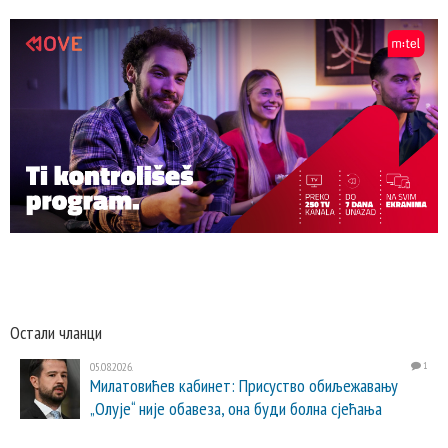
Остали чланци
05.08.2026.
1
Милатовићев кабинет: Присуство обиљежавању
„Олује“ није обавеза, она буди болна сјећања