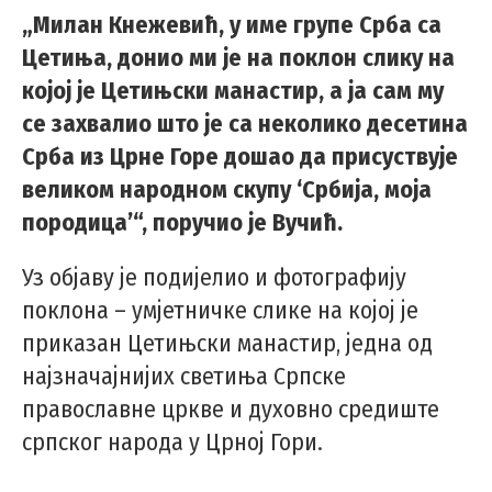
„Милан Кнежевић, у име групе Срба са
Цетиња, донио ми је на поклон слику на
којој је Цетињски манастир, а ја сам му
се захвалио што је са неколико десетина
Срба из Црне Горе дошао да присуствује
великом народном скупу ‘Србија, моја
породица’“, поручио је Вучић.
Уз објаву је подијелио и фотографију
поклона – умјетничке слике на којој је
приказан Цетињски манастир, једна од
најзначајнијих светиња Српске
православне цркве и духовно средиште
српског народа у Црној Гори.