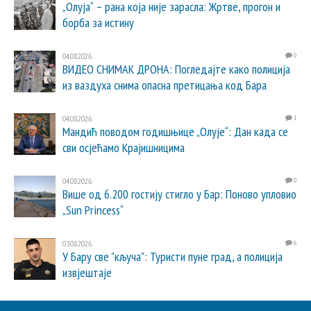
„Олуја“ – рана која није зарасла: Жртве, прогон и
борба за истину
04.08.2026.
0
ВИДЕО СНИМАК ДРОНА: Погледајте како полиција
из ваздуха снима опасна претицања код Бара
04.08.2026.
1
Мандић поводом годишњице „Олује“: Дан када се
сви осјећамо Крајишницима
04.08.2026.
0
Више од 6.200 гостију стигло у Бар: Поново упловио
„Sun Princess“
03.08.2026.
6
У Бару све "кључа": Туристи пуне град, а полиција
извјештаје