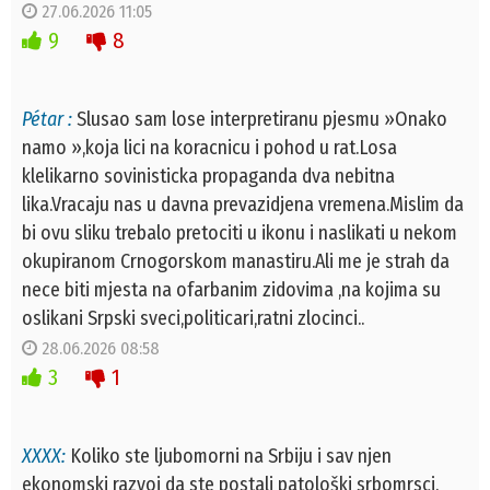
27.06.2026 11:05
9
8
Pétar :
Slusao sam lose interpretiranu pjesmu »Onako
namo »,koja lici na koracnicu i pohod u rat.Losa
klelikarno sovinisticka propaganda dva nebitna
lika.Vracaju nas u davna prevazidjena vremena.Mislim da
bi ovu sliku trebalo pretociti u ikonu i naslikati u nekom
okupiranom Crnogorskom manastiru.Ali me je strah da
nece biti mjesta na ofarbanim zidovima ,na kojima su
oslikani Srpski sveci,politicari,ratni zlocinci..
28.06.2026 08:58
3
1
XXXX:
Koliko ste ljubomorni na Srbiju i sav njen
ekonomski razvoj da ste postali patološki srbomrsci.