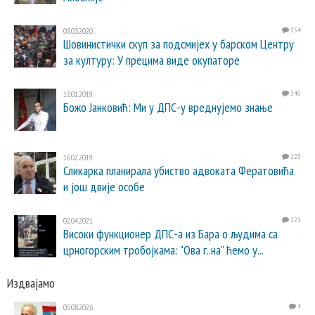
08.03.2020.
154
Шовинистички скуп за подсмијех у барском Центру
за културу: У прецима виде окупаторе
18.01.2019.
140
Божо Јанковић: Ми у ДПС-у вреднујемо знање
16.02.2019.
123
Сликарка планирала убиство адвоката Фератовића
и још двије особе
02.04.2021.
121
Високи функционер ДПС-а из Бара о људима са
црногорским тробојкама: "Ова г..на" ћемо у...
Издвајамо
05.08.2026.
4