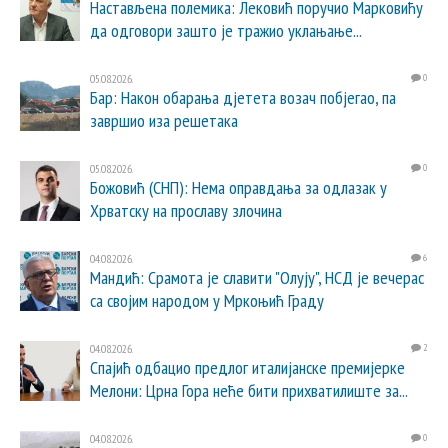
Настављена полемика: Лековић поручио Марковићу
да одговори зашто је тражио уклањање...
05.08.2026.
0
Бар: Након обарања дјетета возач побјегао, па
завршио иза решетака
05.08.2026.
0
Божовић (СНП): Нема оправдања за одлазак у
Хрватску на прославу злочина
04.08.2026.
6
Мандић: Срамота је славити "Олују", НСД је вечерас
са својим народом у Мркоњић Граду
04.08.2026.
2
Спајић одбацио предлог италијанске премијерке
Мелони: Црна Гора неће бити прихватилиште за...
04.08.2026.
0