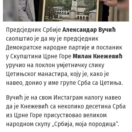
Предсједник Србије
Александар Вучић
саопштио је да му је предсједник
Демократске народне партије и посланик
у Скупштини Црне Горе
Милан Кнежевић
уручио на поклон умјетничку слику
Цетињског манастира, коју је, како је
навео, донио у име групе Срба са Цетиња.
Вучић је на свом Инстаграм налогу навео
да је Кнежевић са неколико десетина Срба
из Црне Горе присуствовао великом
народном скупу „Србија, моја породица“.