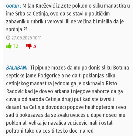
Goran :
Milan Knežević iz Zete poklonio sliku manastira u
ime Srba sa Cetinja, ovo da se stavi u političkim
zabavnik u rubriku verovali ili ne većina bi mislila da je
sprdnja ??
27.06.2026 10:11
12
5
BALABANI:
Ti pipune mozes da mu poklonis sliku Botuna
septicke jame Podgorice a ne da ti poklanjas sliku
cetinjskog manastira jednom ga je oskrnavio Risto
Radovic kad je doveo arkana i njegove saborce da ga
cuvaju od naroda Cetinja drugi put kad ste izvrsili
desant na Cetinje dovodeci popove helihopterom i evo
sad ti pokusavas da se zvalu uvuces u dupe noseci mu
poklon ali velika je navalica vucicevic,mali i ostali
poltroni tako da ces ti tesko doci na red.