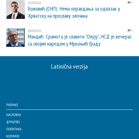
05.08.2026.
1
Божовић (СНП): Нема оправдања за одлазак у
Хрватску на прославу злочина
04.08.2026.
6
Мандић: Срамота је славити "Олују", НСД је вечерас
са својим народом у Мркоњић Граду
Latinična verzija
РУБРИКЕ
НАСЛОВНА
ДРУШТВО
ПОЛИТИКА
КОЛУМНЕ