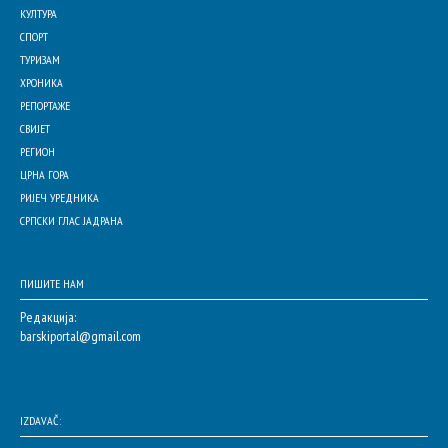
КУЛТУРА
СПОРТ
ТУРИЗАМ
ХРОНИКА
РЕПОРТАЖЕ
СВИЈЕТ
РЕГИОН
ЦРНА ГОРА
РИЈЕЧ УРЕДНИКА
СРПСКИ ГЛАС ЈАДРАНА
ПИШИТЕ НАМ
Редакција:
barskiportal@gmail.com
IZDAVAČ: