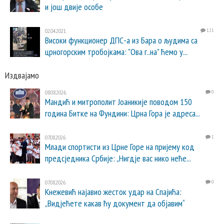
и још двије особе
02.04.2021.
121
Високи функционер ДПС-а из Бара о људима са
црногорским тробојкама: "Ова г..на" ћемо у...
Издвајамо
08.08.2026.
0
Мандић и митрополит Јоаникије поводом 150
година Битке на Фундини: Црна Гора је адреса...
07.08.2026.
1
Млади спортисти из Црне Горе на пријему код
предсједника Србије: „Нигдје вас нико неће...
07.08.2026.
0
Кнежевић најавио жесток удар на Спајића:
„Видјећете какав ћу документ да објавим“