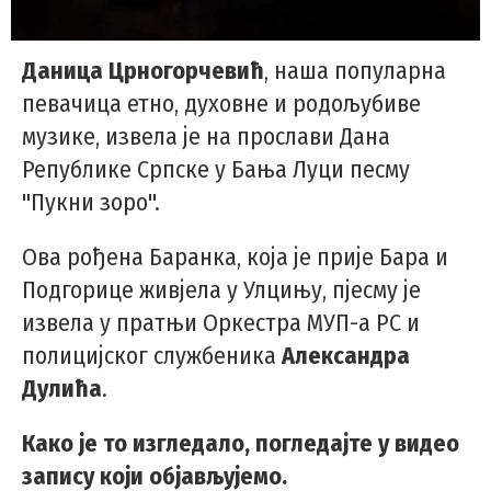
Даница Црногорчевић
, наша популарна
певачица етно, духовне и родољубиве
музике, извела је на прослави Дана
Републике Српске у Бања Луци песму
"Пукни зоро".
Ова рођена Баранка, која је прије Бара и
Подгорице живјела у Улцињу, пјесму је
извела у пратњи Оркестра МУП-а РС и
полицијског службеника
Александра
Дулића
.
Како је то изгледало, погледајте у видео
запису који објављујемо.