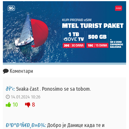
Коментари
ðŸ‘‹:
Svaka čast . Ponosimo se sa tobom.
14.01.2024 10:26
10
8
Ð³Ð°Ð²Ñ€Ð¸Ð»Ð¾:
Добро је Данице када те и