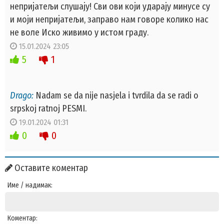
непријатељи слушају! Сви ови који ударају минусе су
и моји непријатељи, заправо нам говоре колико нас
не воле Иско живимо у истом граду.
15.01.2024 23:05
5
1
Drago:
Nadam se da nije nasjela i tvrdila da se radi o
srpskoj ratnoj PESMI.
19.01.2024 01:31
0
0
Оставите коментар
Име / надимак:
Коментар: