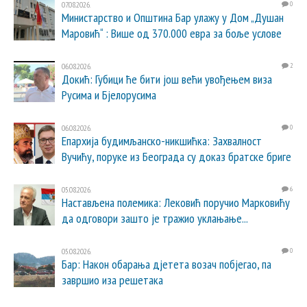
07.08.2026.
0
Министарство и Општина Бар улажу у Дом „Душан
Маровић“ : Више од 370.000 евра за боље услове
06.08.2026.
2
Докић: Губици ће бити још већи увођењем виза
Русима и Бјелорусима
06.08.2026.
0
Епархија будимљанско-никшићка: Захвалност
Вучићу, поруке из Београда су доказ братске бриге
05.08.2026.
6
Настављена полемика: Лековић поручио Марковићу
да одговори зашто је тражио уклањање...
05.08.2026.
0
Бар: Након обарања дјетета возач побјегао, па
завршио иза решетака