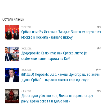
Остали чланци
19.06.2026.
1
Србија између Истока и Запада: Зашто су поруке из
Москве и Пекинга изазвале пажњу
30.05.2026.
1
Додеровић: Сваки глас ван Српске листе је
слабљење нашег народа на КиМ
30.05.2026.
14
(ВИДЕО) Перовић: „Кад кажеш Црногорац, то значи
дупли Србин“ – виралан снимак који одјекује...
28.04.2026.
1
Двоструко убиство код Љеша отворило стару
рану: Крвна освета и даље живи