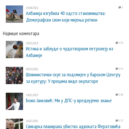
14.04.2026.
1
Албанија изгубила 40 одсто становништва:
Демографски слом који мијења регион
Највише коментара
20.02.2018.
270
Истина и заблуде о чудотворном петролеју из
Албаније
08.03.2020.
154
Шовинистички скуп за подсмијех у барском Центру
за културу: У прецима виде окупаторе
18.01.2019.
140
Божо Јанковић: Ми у ДПС-у вреднујемо знање
16.02.2019.
123
Сликарка планирала убиство адвоката Фератовића