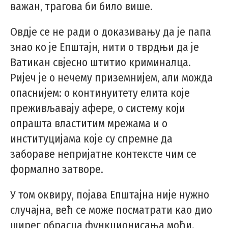
важан, трагова би било више.
Овдје се не ради о доказивању да је папа
знао ко је Епштајн, нити о тврдњи да је
Ватикан свјесно штитио криминалца.
Ријеч је о нечему приземнијем, али можда
опаснијем: о континуитету елита које
преживљавају афере, о систему који
опрашта властитим мрежама и о
институцијама које су спремне да
забораве непријатне контексте чим се
формално затворе.
У том оквиру, појава Епштајна није нужно
случајна, већ се може посматрати као дио
ширег обрасца функционисања моћи.