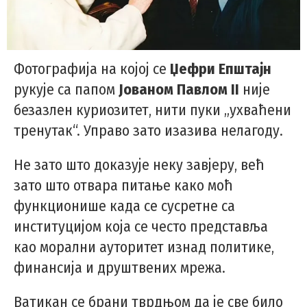
Фотографија на којој се
Џефри Епштајн
рукује са папом
Јованом Павлом II
није
безазлен куриозитет, нити пуки „ухваћени
тренутак“. Управо зато изазива нелагоду.
Не зато што доказује неку завјеру, већ
зато што отвара питање како моћ
функционише када се сусретне са
институцијом која се често представља
као морални ауторитет изнад политике,
финансија и друштвених мрежа.
Ватикан се брани тврдњом да је све било