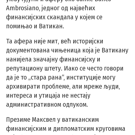
Ambrosiano, једног од највећих
финансијских скандала у којем се
помињао и Ватикан.
Та афера није мит, већ историјски
документована чињеница која је Ватикану
нанијела значајну финансијску и
репутациону штету. Иако се често говори
да је то „стара рана“, институције могу
архивирати проблеме, али мреже људи,
интереса и утицаја не нестају
административном одлуком.
Презиме Максвел у ватиканским
финансијским и дипломатским круговима