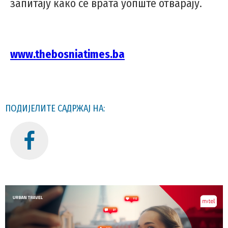
запитају како се врата уопште отварају.
www.thebosniatimes.ba
ПОДИЈЕЛИТЕ САДРЖАЈ НА: