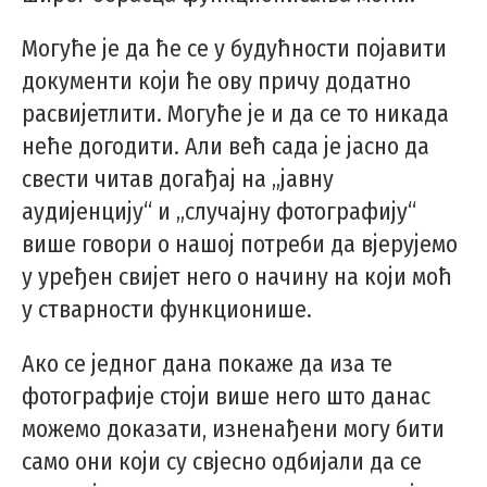
Могуће је да ће се у будућности појавити
документи који ће ову причу додатно
расвијетлити. Могуће је и да се то никада
неће догодити. Али већ сада је јасно да
свести читав догађај на „јавну
аудијенцију“ и „случајну фотографију“
више говори о нашој потреби да вјерујемо
у уређен свијет него о начину на који моћ
у стварности функционише.
Ако се једног дана покаже да иза те
фотографије стоји више него што данас
можемо доказати, изненађени могу бити
само они који су свјесно одбијали да се