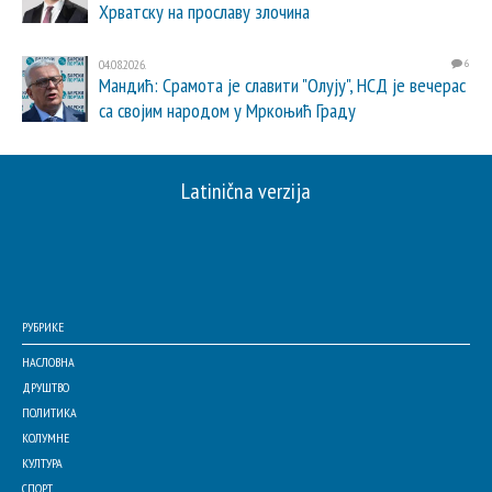
Хрватску на прославу злочина
04.08.2026.
6
Мандић: Срамота је славити "Олују", НСД је вечерас
са својим народом у Мркоњић Граду
Latinična verzija
РУБРИКЕ
НАСЛОВНА
ДРУШТВО
ПОЛИТИКА
КОЛУМНЕ
КУЛТУРА
СПОРТ