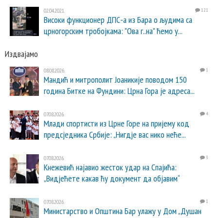
02.04.2021.
121
Високи функционер ДПС-а из Бара о људима са
црногорским тробојкама: "Ова г..на" ћемо у...
Издвајамо
08.08.2026.
1
Мандић и митрополит Јоаникије поводом 150
година Битке на Фундини: Црна Гора је адреса...
07.08.2026.
4
Млади спортисти из Црне Горе на пријему код
предсједника Србије: „Нигдје вас нико неће...
07.08.2026.
3
Кнежевић најавио жесток удар на Спајића:
„Видјећете какав ћу документ да објавим“
07.08.2026.
1
Министарство и Општина Бар улажу у Дом „Душан