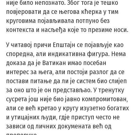
није било непознато. Због тога је тешко
повјеровати да се његова кћерка у тим
круговима појављивала потпуно без
контекста и насљеђа које то презиме носи.
У читавој причи Епштајн се појављује као
споредна, али индикативна фигура. Нема
доказа да је Ватикан имао посебан
интерес за њега, али постоји разлог да се
постави питање да ли је систем био слијеп
за оно што је он представљао. У тренутку
сусрета још није био јавно компромитован,
али се већ кретао у кругу изузетно богатих
и утицајних људи, гдје приступ често не
зависи од личних докумената већ од