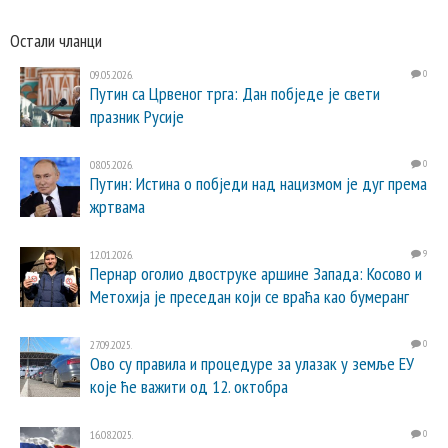
Остали чланци
09.05.2026.
0
Путин са Црвеног трга: Дан побједе је свети
празник Русије
08.05.2026.
0
Путин: Истина о побједи над нацизмом је дуг према
жртвама
12.01.2026.
9
Пернар оголио двоструке аршине Запада: Косово и
Метохија је преседан који се враћа као бумеранг
27.09.2025.
0
Ово су правила и процедуре за улазак у земље ЕУ
које ће важити од 12. октобра
16.08.2025.
0