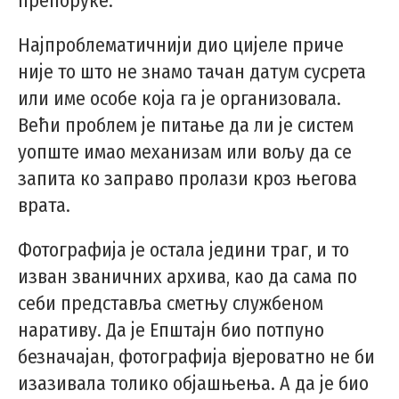
препоруке.
Најпроблематичнији дио цијеле приче
није то што не знамо тачан датум сусрета
или име особе која га је организовала.
Већи проблем је питање да ли је систем
уопште имао механизам или вољу да се
запита ко заправо пролази кроз његова
врата.
Фотографија је остала једини траг, и то
изван званичних архива, као да сама по
себи представља сметњу службеном
наративу. Да је Епштајн био потпуно
безначајан, фотографија вјероватно не би
изазивала толико објашњења. А да је био