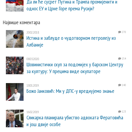
Да ли ће сусрет Путина и Трампа промијенити и
однос ЕУ и Црне Горе према Русији?
Највише коментара
20.02.2018.
270
Истина и заблуде о чудотворном петролеју из
Албаније
08.03.2020.
154
Шовинистички скуп за подсмијех у барском Центру
за културу: У прецима виде окупаторе
18.01.2019.
140
Божо Јанковић: Ми у ДПС-у вреднујемо знање
16.02.2019.
123
Сликарка планирала убиство адвоката Фератовића
и још двије особе