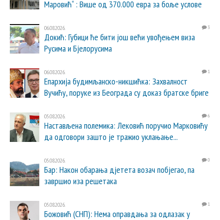
Маровић“ : Више од 370.000 евра за боље услове
06.08.2026.
3
Докић: Губици ће бити још већи увођењем виза
Русима и Бјелорусима
06.08.2026.
1
Епархија будимљанско-никшићка: Захвалност
Вучићу, поруке из Београда су доказ братске бриге
05.08.2026.
6
Настављена полемика: Лековић поручио Марковићу
да одговори зашто је тражио уклањање...
05.08.2026.
0
Бар: Након обарања дјетета возач побјегао, па
завршио иза решетака
05.08.2026.
1
Божовић (СНП): Нема оправдања за одлазак у