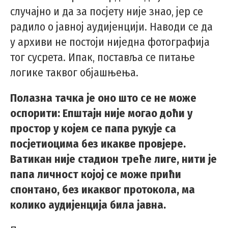
случајно и да за посјету није знао, јер се
радило о јавној аудијенцији. Наводи се да
у архиви не постоји ниједна фотографија
тог сусрета. Ипак, поставља се питање
логике таквог објашњења.
Полазна тачка је оно што се не може
оспорити: Епштајн није могао доћи у
простор у којем се папа рукује са
посјетиоцима без икакве провјере.
Ватикан није стадион треће лиге, нити је
папа личност којој се може прићи
спонтано, без икаквог протокола, ма
колико аудијенција била јавна.