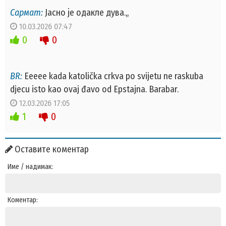
Сармат:
Јасно је одакле дува.,,
10.03.2026 07:47
0
0
BR:
Eeeee kada katolička crkva po svijetu ne raskuba
djecu isto kao ovaj đavo od Epstajna. Barabar.
12.03.2026 17:05
1
0
Оставите коментар
Име / надимак:
Коментар: