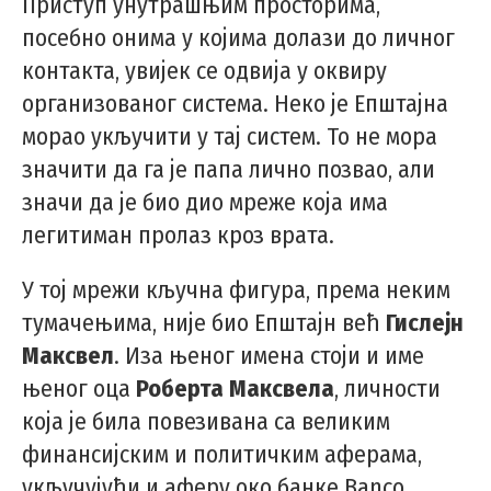
Приступ унутрашњим просторима,
посебно онима у којима долази до личног
контакта, увијек се одвија у оквиру
организованог система. Неко је Епштајна
морао укључити у тај систем. То не мора
значити да га је папа лично позвао, али
значи да је био дио мреже која има
легитиман пролаз кроз врата.
У тој мрежи кључна фигура, према неким
тумачењима, није био Епштајн већ
Гислејн
Максвел
. Иза њеног имена стоји и име
њеног оца
Роберта Максвела
, личности
која је била повезивана са великим
финансијским и политичким аферама,
укључујући и аферу око банке Banco