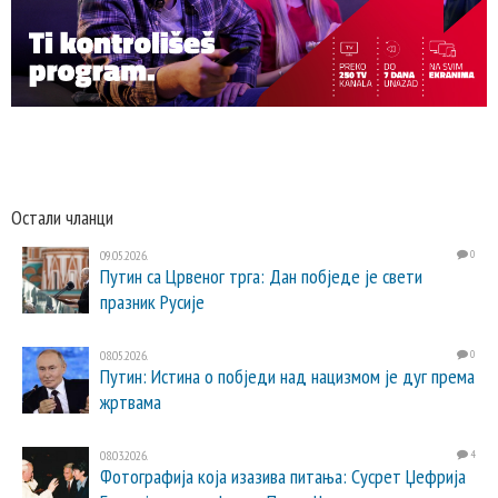
Остали чланци
09.05.2026.
0
Путин са Црвеног трга: Дан побједе је свети
празник Русије
08.05.2026.
0
Путин: Истина о побједи над нацизмом је дуг према
жртвама
08.03.2026.
4
Фотографија која изазива питања: Сусрет Џефрија