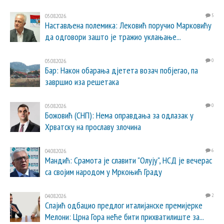
05.08.2026.
5
Настављена полемика: Лековић поручио Марковићу
да одговори зашто је тражио уклањање...
05.08.2026.
0
Бар: Након обарања дјетета возач побјегао, па
завршио иза решетака
05.08.2026.
0
Божовић (СНП): Нема оправдања за одлазак у
Хрватску на прославу злочина
04.08.2026.
6
Мандић: Срамота је славити "Олују", НСД је вечерас
са својим народом у Мркоњић Граду
04.08.2026.
2
Спајић одбацио предлог италијанске премијерке
Мелони: Црна Гора неће бити прихватилиште за...