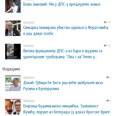
Божо Јанковић: Ми у ДПС-у вреднујемо знање
16.02.2019.
123
Сликарка планирала убиство адвоката Фератовића
и још двије особе
02.04.2021.
121
Високи функционер ДПС-а из Бара о људима са
црногорским тробојкама: "Ова г..на" ћемо у...
Издвајамо
06.08.2026.
1
Докић: Губици ће бити још већи увођењем виза
Русима и Бјелорусима
06.08.2026.
0
Епархија будимљанско-никшићка: Захвалност
Вучићу, поруке из Београда су доказ братске бриге