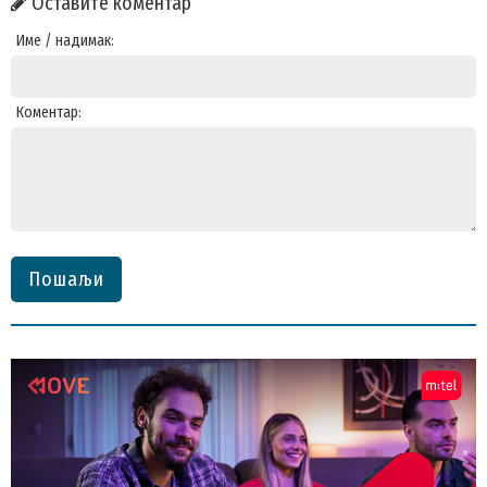
Оставите коментар
Име / надимак:
Коментар:
Пошаљи