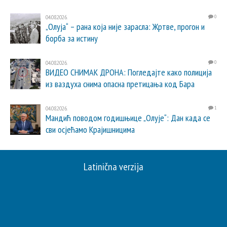
04.08.2026.
0
„Олуја“ – рана која није зарасла: Жртве, прогон и
борба за истину
04.08.2026.
0
ВИДЕО СНИМАК ДРОНА: Погледајте како полиција
из ваздуха снима опасна претицања код Бара
04.08.2026.
1
Мандић поводом годишњице „Олује“: Дан када се
сви осјећамо Крајишницима
Latinična verzija