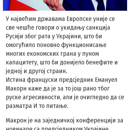
У највећим државама Европске уније се
све чешће говори о укидању санкција
Русији због рата у Украјини, што би
омогућило поновно функционисање
многих економских грана у пуном
капацитету, што би донијело бенефите и
једној и другој страин.
Истина француски предсједник Емануел
Макорн каже да је за то још рано тбог
руске агресивности, али је очигледно да се
разматра И то питање.
Макрон је на заједничкој конференцији за
новинаре са предсједником Украјине