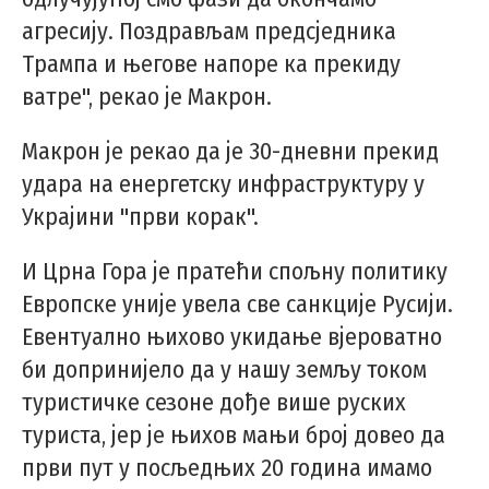
агресију. Поздрављам предсједника
Трампа и његове напоре ка прекиду
ватре", рекао је Макрон.
Макрон је рекао да је 30-дневни прекид
удара на енергетску инфраструктуру у
Украјини "први корак".
И Црна Гора је пратећи спољну политику
Европске уније увела све санкције Русији.
Евентуално њихово укидање вјероватно
би допринијело да у нашу земљу током
туристичке сезоне дође више руских
туриста, јер је њихов мањи број довео да
први пут у посљедњих 20 година имамо