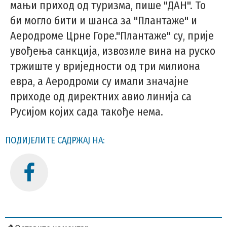
мањи приход од туризма, пише "ДАН". То
би могло бити и шанса за "Плантаже" и
Аеродроме Црне Горе."Плантаже" су, прије
увођења санкција, извозиле вина на руско
тржиште у вриједности од три милиона
евра, а Аеродроми су имали значајне
приходе од директних авио линија са
Русијом којих сада такође нема.
ПОДИЈЕЛИТЕ САДРЖАЈ НА: