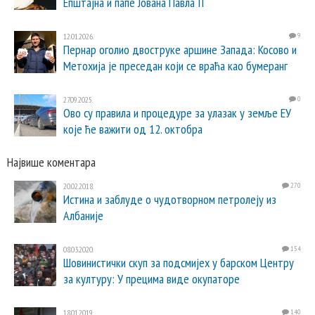
Епштајна и папе Јована Павла II
12.01.2026.
9
Пернар оголио двоструке аршине Запада: Косово и
Метохија је преседан који се враћа као бумеранг
27.09.2025.
0
Ово су правила и процедуре за улазак у земље ЕУ
које ће важити од 12. октобра
Највише коментара
20.02.2018.
270
Истина и заблуде о чудотворном петролеју из
Албаније
08.03.2020.
154
Шовинистички скуп за подсмијех у барском Центру
за културу: У прецима виде окупаторе
18.01.2019.
140