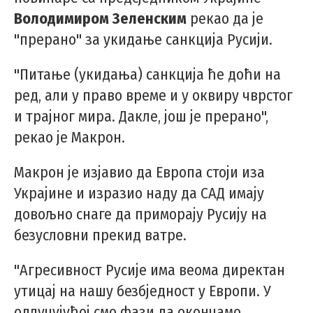
Володимиром Зеленским
рекао да је
"прерано" за укидање санкција Русији.
"Питање (укидања) санкција ће доћи на
ред, али у право време и у оквиру чврстог
и трајног мира. Дакле, још је прерано",
рекао је Макрон.
Макрон је изјавио да Европа стоји иза
Украјине и изразио наду да САД имају
довољно снаге да приморају Русију на
безусловни прекид ватре.
"Агресивност Русије има веома директан
утицај на нашу безбједност у Европи. У
одлучујућој смо фази да окончамо