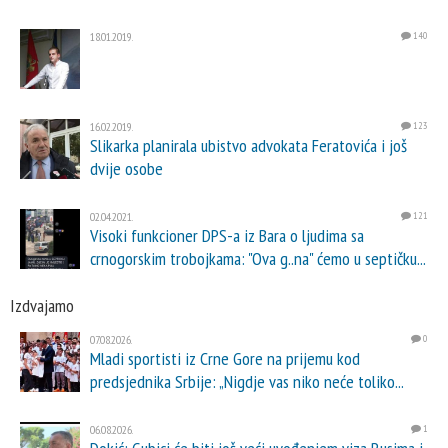
18.01.2019.
140
16.02.2019.
123
Slikarka planirala ubistvo advokata Feratovića i još
dvije osobe
02.04.2021.
121
Visoki funkcioner DPS-a iz Bara o ljudima sa
crnogorskim trobojkama: "Ova g..na" ćemo u septičku...
Izdvajamo
07.08.2026.
0
Mladi sportisti iz Crne Gore na prijemu kod
predsjednika Srbije: „Nigdje vas niko neće toliko...
06.08.2026.
1