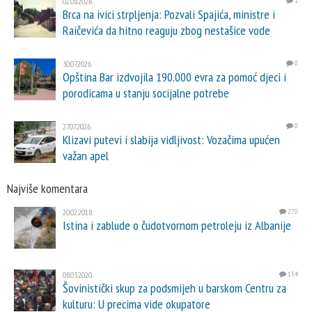
02.08.2026.
1
Brca na ivici strpljenja: Pozvali Spajića, ministre i
Raičevića da hitno reaguju zbog nestašice vode
30.07.2026.
0
Opština Bar izdvojila 190.000 evra za pomoć djeci i
porodicama u stanju socijalne potrebe
27.07.2026.
0
Klizavi putevi i slabija vidljivost: Vozačima upućen
važan apel
Najviše komentara
20.02.2018.
270
Istina i zablude o čudotvornom petroleju iz Albanije
08.03.2020.
154
Šovinistički skup za podsmijeh u barskom Centru za
kulturu: U precima vide okupatore