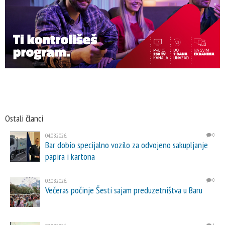
Ostali članci
04.08.2026.
0
Bar dobio specijalno vozilo za odvojeno sakupljanje
papira i kartona
03.08.2026.
0
Večeras počinje Šesti sajam preduzetništva u Baru