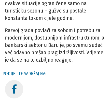
ovakve situacije ograničene samo na
turističku sezonu – gužve su postale
konstanta tokom cijele godine.
Razvoj grada povlači za sobom i potrebu za
modernijom, dostupnijom infrastrukturom, a
bankarski sektor u Baru je, po svemu sudeći,
već odavno prešao prag izdržljivosti. Vrijeme
je da se na to ozbiljno reaguje.
PODIJELITE SADRŽAJ NA: