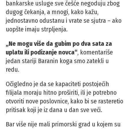
bankarske usluge sve češće negoduju zbog
dugog čekanja, a mnogi, kako kažu,
jednostavno odustanu i vrate se sjutra – ako
uopšte imaju strpljenja.
„Ne mogu više da gubim po dva sata za
uplatu ili podizanje novca“
, komentariše
jedan stariji Baranin koga smo zatekli u
redu.
Očigledno je da se kapaciteti postojećih
filijala moraju hitno proširiti, ili je potrebno
otvoriti nove poslovnice, kako bi se rasteretio
pritisak koji je iz dana u dan sve veći.
Bar više nije mali primorski grad u kojem su