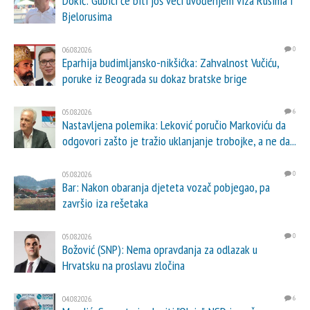
Dokić: Gubici će biti još veći uvođenjem viza Rusima i
Bjelorusima
06.08.2026.
0
Eparhija budimljansko-nikšićka: Zahvalnost Vučiću,
poruke iz Beograda su dokaz bratske brige
05.08.2026.
6
Nastavljena polemika: Leković poručio Markoviću da
odgovori zašto je tražio uklanjanje trobojke, a ne da...
05.08.2026.
0
Bar: Nakon obaranja djeteta vozač pobjegao, pa
završio iza rešetaka
05.08.2026.
0
Božović (SNP): Nema opravdanja za odlazak u
Hrvatsku na proslavu zločina
04.08.2026.
6