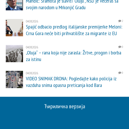
Mandić: Sramota je slaviti "Oluju", NSD je večeras sa
svojim narodom u Mrkonjić Gradu
04.08.2026.
2
Spajić odbacio predlog italijanske premijerke Meloni:
Crna Gora neće biti prihvatilište za migrante iz EU
04.08.2026.
0
„Oluja“ – rana koja nije zarasla: Žrtve, progon i borba
za istinu
04.08.2026.
0
VIDEO SNIMAK DRONA: Pogledajte kako policija iz
vazduha snima opasna preticanja kod Bara
Ћирилична верзија