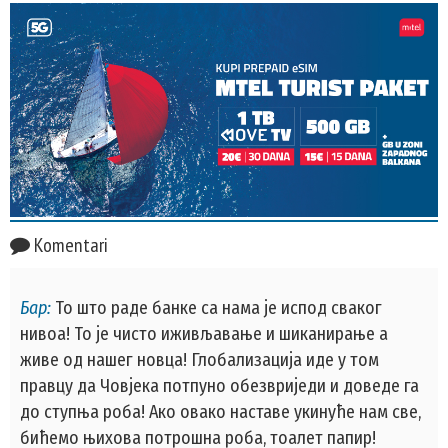
Komentari
Бар:
То што раде банке са нама је испод сваког
нивоа! То је чисто иживљавање и шиканирање а
живе од нашег новца! Глобализација иде у том
правцу да Човјека потпуно обезвриједи и доведе га
до ступња роба! Ако овако наставе укинуће нам све,
бићемо њихова потрошна роба, тоалет папир!