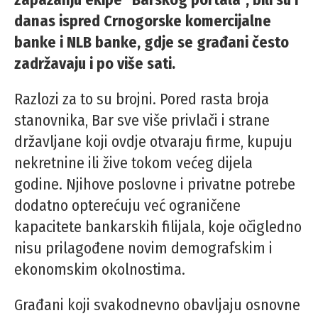
danas ispred Crnogorske komercijalne
banke i NLB banke, gdje se građani često
zadržavaju i po više sati.
Razlozi za to su brojni. Pored rasta broja
stanovnika, Bar sve više privlači i strane
državljane koji ovdje otvaraju firme, kupuju
nekretnine ili žive tokom većeg dijela
godine. Njihove poslovne i privatne potrebe
dodatno opterećuju već ograničene
kapacitete bankarskih filijala, koje očigledno
nisu prilagođene novim demografskim i
ekonomskim okolnostima.
Građani koji svakodnevno obavljaju osnovne