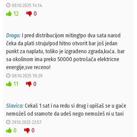
08.10.2025 14:14
12
0
Drago:
I pred distribucijom miting!po dva sata narod
čeka da plati struju!pod hitno otvorit bar još jedan
punkt za naplatu, toliko je izgrađeno zgrada,kuća.. bar
sa okolinom ima preko 50000 potrošača elektricne
energije,sve receno!
08.10.2025 18:29
11
0
Slavica:
Cekaš 1 sat i na redu si drug i upišaš se u gaće
nemoźeš od sramote da udeš nego nemoźeš ni u taxi
29.10.2025 22:57
0
0