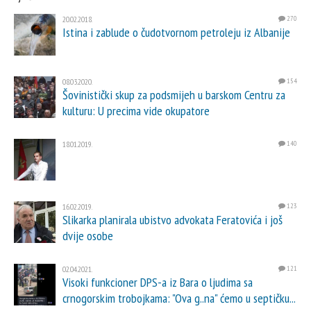
20.02.2018.
270
Istina i zablude o čudotvornom petroleju iz Albanije
08.03.2020.
154
Šovinistički skup za podsmijeh u barskom Centru za
kulturu: U precima vide okupatore
18.01.2019.
140
16.02.2019.
123
Slikarka planirala ubistvo advokata Feratovića i još
dvije osobe
02.04.2021.
121
Visoki funkcioner DPS-a iz Bara o ljudima sa
crnogorskim trobojkama: "Ova g..na" ćemo u septičku...