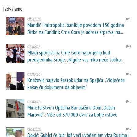
Izdvajamo
08.08.2026.
1
Mandić i mitropolit Joanikije povodom 150 godina
Bitke na Fundini: Crna Gora je adresa srpstva, na...
07.08.2026.
4
Mladi sportisti iz Crne Gore na prijemu kod
predsjednika Srbije: „Nigdje vas niko neće toliko...
07.08.2026.
3
Knežević najavio žestok udar na Spajića: „Vidjećete
kakav ću dokument da objavim“
07.08.2026.
1
Ministarstvo i Opština Bar ulažu u Dom „Dušan
Marović“ : Više od 370.000 evra za bolje uslove
06.08.2026.
3
Dokić: Gubici će biti još veći uvođenjem viza Rusima i