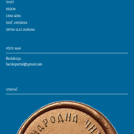
SVIJET
REGION
CRNA GORA
RIJEČ UREDNIKA
SRPSKI GLAS JADRANA
PIŠITE NAM
Redakcija:
barskiportal@gmail.com
IZDAVAČ: