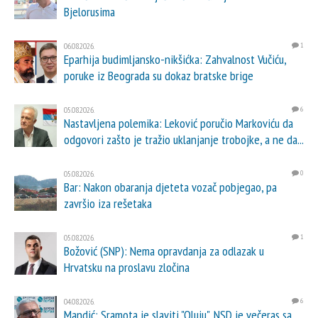
Bjelorusima
06.08.2026.
1
Eparhija budimljansko-nikšićka: Zahvalnost Vučiću,
poruke iz Beograda su dokaz bratske brige
05.08.2026.
6
Nastavljena polemika: Leković poručio Markoviću da
odgovori zašto je tražio uklanjanje trobojke, a ne da...
05.08.2026.
0
Bar: Nakon obaranja djeteta vozač pobjegao, pa
završio iza rešetaka
05.08.2026.
1
Božović (SNP): Nema opravdanja za odlazak u
Hrvatsku na proslavu zločina
04.08.2026.
6
Mandić: Sramota je slaviti "Oluju", NSD je večeras sa