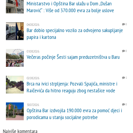
Ministarstvo i Opština Bar ulažu u Dom „Dušan
Marović“ : Više od 370.000 evra za bolje uslove
04.08.2026.
0
Bar dobio specijalno vozilo za odvojeno sakupljanje
papira i kartona
03.08.2026.
0
Večeras počinje Šesti sajam preduzetništva u Baru
02.08.2026.
1
Brca na ivici strpljenja: Pozvali Spajića, ministre i
Raičevića da hitno reaguju zbog nestašice vode
30.07.2026.
0
Opština Bar izdvojila 190.000 evra za pomoć djeci i
porodicama u stanju socijalne potrebe
Najviše komentara