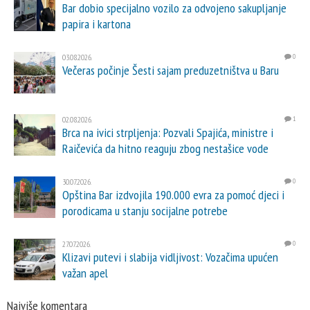
Bar dobio specijalno vozilo za odvojeno sakupljanje
papira i kartona
03.08.2026.
0
Večeras počinje Šesti sajam preduzetništva u Baru
02.08.2026.
1
Brca na ivici strpljenja: Pozvali Spajića, ministre i
Raičevića da hitno reaguju zbog nestašice vode
30.07.2026.
0
Opština Bar izdvojila 190.000 evra za pomoć djeci i
porodicama u stanju socijalne potrebe
27.07.2026.
0
Klizavi putevi i slabija vidljivost: Vozačima upućen
važan apel
Najviše komentara