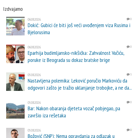
Izdvajamo
06.08.2026.
0
Dokić: Gubici će biti još veći uvođenjem viza Rusima i
Bjelorusima
06.08.2026.
0
Eparhija budimljansko-nikšićka: Zahvalnost Vučiću,
poruke iz Beograda su dokaz bratske brige
05.08.2026.
5
Nastavljena polemika: Leković poručio Markoviću da
odgovori zašto je tražio uklanjanje trobojke, a ne da...
05.08.2026.
0
Bar: Nakon obaranja djeteta vozač pobjegao, pa
završio iza rešetaka
05.08.2026.
0
Božović (SNP): Nema opravdanja za odlazak u