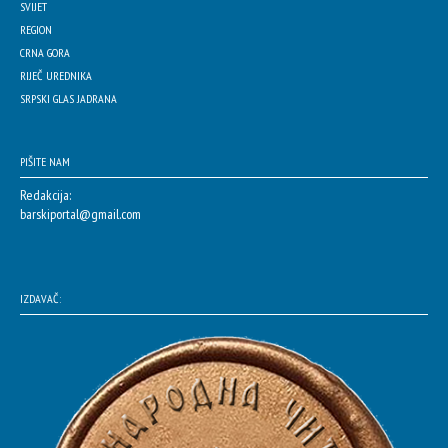
SVIJET
REGION
CRNA GORA
RIJEČ UREDNIKA
SRPSKI GLAS JADRANA
PIŠITE NAM
Redakcija:
barskiportal@gmail.com
IZDAVAČ: