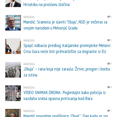
Hrvatsku na proslavu zločina
04.08.2026.
6
Mandić: Sramota je slaviti "Oluju", NSD je večeras sa
svojim narodom u Mrkonjić Gradu
04.08.2026.
2
Spajić odbacio predlog italijanske premijerke Meloni:
Crna Gora neće biti prihvatilište za migrante iz EU
04.08.2026.
0
„Oluja“ – rana koja nije zarasla: Žrtve, progon i borba
za istinu
04.08.2026.
0
VIDEO SNIMAK DRONA: Pogledajte kako policija iz
vazduha snima opasna preticanja kod Bara
04.08.2026.
1
Mandić povodom godišnjice „Oluje“: Dan kada se svi