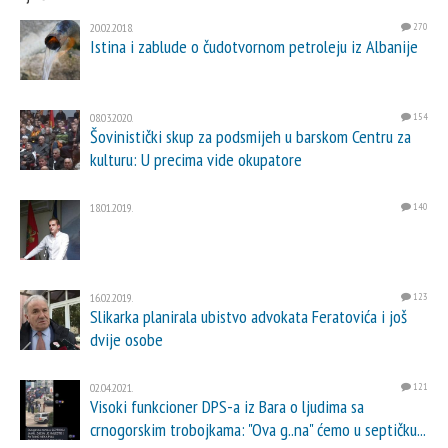
20.02.2018.
270
Istina i zablude o čudotvornom petroleju iz Albanije
08.03.2020.
154
Šovinistički skup za podsmijeh u barskom Centru za
kulturu: U precima vide okupatore
18.01.2019.
140
16.02.2019.
123
Slikarka planirala ubistvo advokata Feratovića i još
dvije osobe
02.04.2021.
121
Visoki funkcioner DPS-a iz Bara o ljudima sa
crnogorskim trobojkama: "Ova g..na" ćemo u septičku...