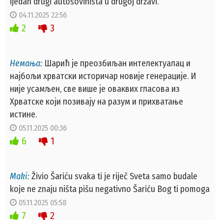
ijedan drugi autošovinista u drugoj državi.
04.11.2025 22:56
2
3
Немања:
Шарић је преозбиљан интелектуалац и
најбољи хрватски историчар новије генерације. И
није усамљен, све више је оваквих гласова из
Хрватске који позивају на разум и прихватање
истине.
05.11.2025 00:36
6
1
Maki:
Živio Šariću svaka ti je riječ Sveta samo budale
koje ne znaju ništa pišu negativno Šariću Bog ti pomoga
05.11.2025 05:58
7
2