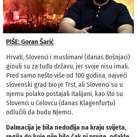
PIŠE: Goran Šarić
Hrvati, Slovenci i muslimani (danas Bošnjaci)
ginuli su za tuđu državu, jer svoje nisu imali.
Pred samo nešto više od 100 godina, najveći
slovenski grad bio je Trst, ali Slovenci su u
njemu polako postajali Italijani, kao što su
Slovenci u Celovcu (danas Klagenfurtu)
odlučili da budu Njemci.
Dalmacija je bila nedođija na kraju svijeta,
regija do koje nije bilo čak ni pruge, odakle