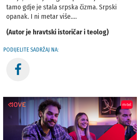
tamo gdje je stala srpska čizma. Srpski
opanak. I ni metar više....
(Autor je hravtski istoričar i teolog)
PODIJELITE SADRŽAJ NA: