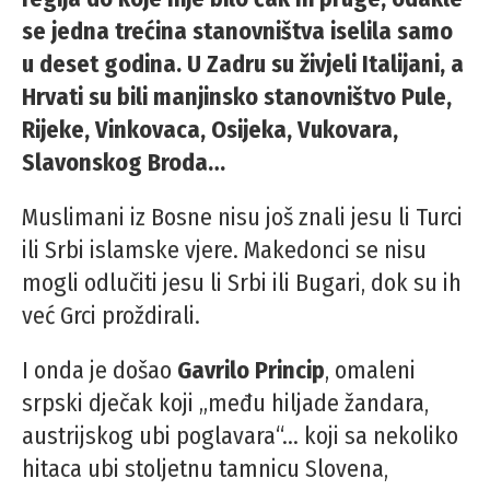
se jedna trećina stanovništva iselila samo
u deset godina. U Zadru su živjeli Italijani, a
Hrvati su bili manjinsko stanovništvo Pule,
Rijeke, Vinkovaca, Osijeka, Vukovara,
Slavonskog Broda…
Muslimani iz Bosne nisu još znali jesu li Turci
ili Srbi islamske vjere. Makedonci se nisu
mogli odlučiti jesu li Srbi ili Bugari, dok su ih
već Grci proždirali.
I onda je došao
Gavrilo Princip
, omaleni
srpski dječak koji „među hiljade žandara,
austrijskog ubi poglavara“… koji sa nekoliko
hitaca ubi stoljetnu tamnicu Slovena,