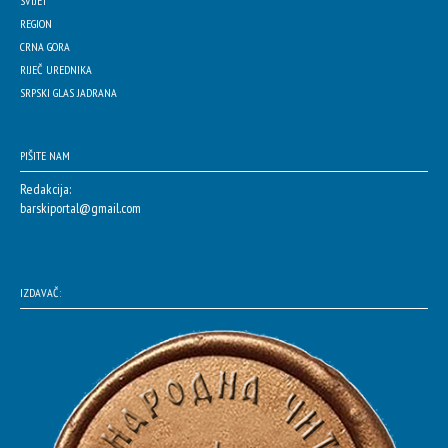
SVIJET
REGION
CRNA GORA
RIJEČ UREDNIKA
SRPSKI GLAS JADRANA
PIŠITE NAM
Redakcija:
barskiportal@gmail.com
IZDAVAČ: