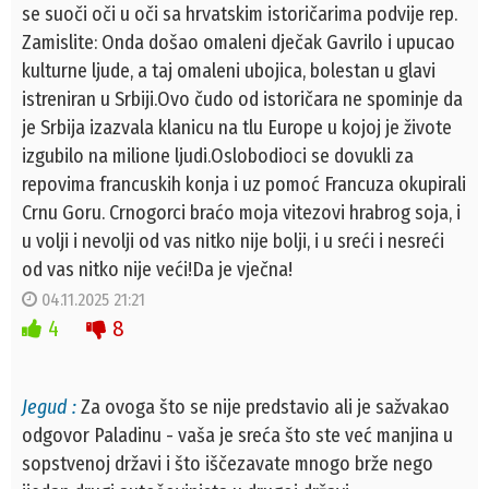
se suoči oči u oči sa hrvatskim istoričarima podvije rep.
Zamislite: Onda došao omaleni dječak Gavrilo i upucao
kulturne ljude, a taj omaleni ubojica, bolestan u glavi
istreniran u Srbiji.Ovo čudo od istoričara ne spominje da
je Srbija izazvala klanicu na tlu Europe u kojoj je živote
izgubilo na milione ljudi.Oslobodioci se dovukli za
repovima francuskih konja i uz pomoć Francuza okupirali
Crnu Goru. Crnogorci braćo moja vitezovi hrabrog soja, i
u volji i nevolji od vas nitko nije bolji, i u sreći i nesreći
od vas nitko nije veći!Da je vječna!
04.11.2025 21:21
4
8
Jegud :
Za ovoga što se nije predstavio ali je sažvakao
odgovor Paladinu - vaša je sreća što ste već manjina u
sopstvenoj državi i što iščezavate mnogo brže nego