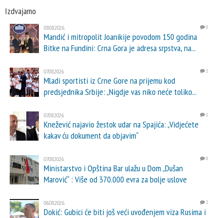
Izdvajamo
08.08.2026.
0
Mandić i mitropolit Joanikije povodom 150 godina
Bitke na Fundini: Crna Gora je adresa srpstva, na...
07.08.2026.
2
Mladi sportisti iz Crne Gore na prijemu kod
predsjednika Srbije: „Nigdje vas niko neće toliko...
07.08.2026.
1
Knežević najavio žestok udar na Spajića: „Vidjećete
kakav ću dokument da objavim“
07.08.2026.
0
Ministarstvo i Opština Bar ulažu u Dom „Dušan
Marović“ : Više od 370.000 evra za bolje uslove
06.08.2026.
2
Dokić: Gubici će biti još veći uvođenjem viza Rusima i