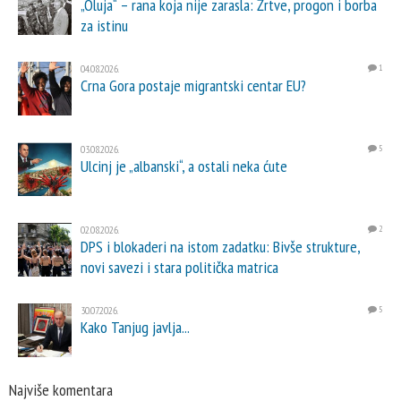
„Oluja“ – rana koja nije zarasla: Žrtve, progon i borba
za istinu
04.08.2026.
1
Crna Gora postaje migrantski centar EU?
03.08.2026.
5
Ulcinj je „albanski“, a ostali neka ćute
02.08.2026.
2
DPS i blokaderi na istom zadatku: Bivše strukture,
novi savezi i stara politička matrica
30.07.2026.
5
Kako Tanjug javlja...
Najviše komentara