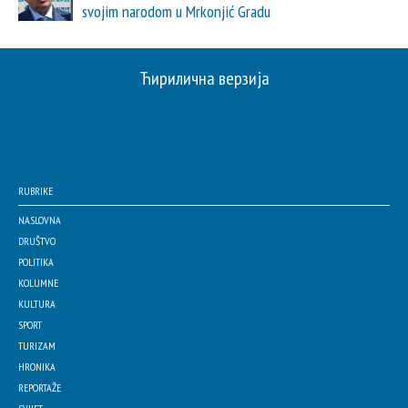
svojim narodom u Mrkonjić Gradu
Ћирилична верзија
RUBRIKE
NASLOVNA
DRUŠTVO
POLITIKA
KOLUMNE
KULTURA
SPORT
TURIZAM
HRONIKA
REPORTAŽE