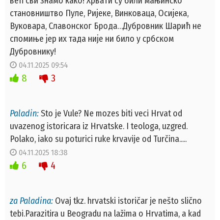
већ сви знамо како! Хрвати су били мањинско
становништво Пуле, Ријеке, Винковаца, Осијека,
Вуковара, Славонског Брода…Дубровник Шарић не
спомиње јер их тада није ни било у србском
Дубровнику!
04.11.2025 09:54
8
3
Paladin:
Sto je Vule? Ne mozes biti veci Hrvat od
uvazenog istoricara iz Hrvatske. I teologa, uzgred.
Polako, iako su poturici ruke krvavije od Turčina.....
04.11.2025 18:38
6
4
za Paladina:
Ovaj tkz. hrvatski istoričar je nešto slično
tebi.Parazitira u Beogradu na lažima o Hrvatima, a kad