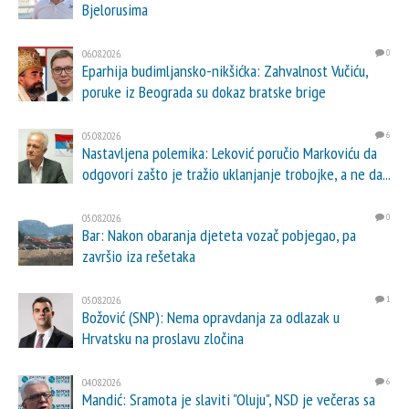
Bjelorusima
06.08.2026.
0
Eparhija budimljansko-nikšićka: Zahvalnost Vučiću,
poruke iz Beograda su dokaz bratske brige
05.08.2026.
6
Nastavljena polemika: Leković poručio Markoviću da
odgovori zašto je tražio uklanjanje trobojke, a ne da...
05.08.2026.
0
Bar: Nakon obaranja djeteta vozač pobjegao, pa
završio iza rešetaka
05.08.2026.
1
Božović (SNP): Nema opravdanja za odlazak u
Hrvatsku na proslavu zločina
04.08.2026.
6
Mandić: Sramota je slaviti "Oluju", NSD je večeras sa