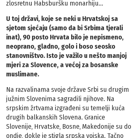
zlosretnu Habsburšku monarhiju…
U toj državi, koje se neki u Hrvatskoj sa
sjetom sjećaju (samo da bi Srbima tjerali
inat), 90 posto Hrvata bilo je nepismeno,
neoprano, gladno, golo i boso seosko
stanovništvo. Isto je važilo u nešto manjoj
mjeri za Slovence, a većoj za bosanske
muslimane.
Na razvalinama svoje države Srbi su drugim
južnim Slovenima sagradili njihove. Na
srpskim žrtvama izgrađeni su temelji kuća
drugih balkanskih Slovena. Granice
Slovenije, Hrvatske, Bosne, Makedonije su do
ondje, dokle je stigla srpska vojska. Tačno