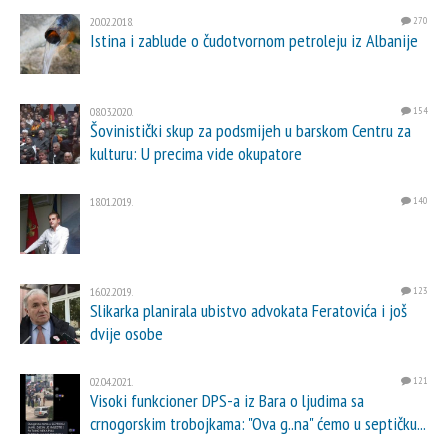
20.02.2018.
270
Istina i zablude o čudotvornom petroleju iz Albanije
08.03.2020.
154
Šovinistički skup za podsmijeh u barskom Centru za
kulturu: U precima vide okupatore
18.01.2019.
140
16.02.2019.
123
Slikarka planirala ubistvo advokata Feratovića i još
dvije osobe
02.04.2021.
121
Visoki funkcioner DPS-a iz Bara o ljudima sa
crnogorskim trobojkama: "Ova g..na" ćemo u septičku...