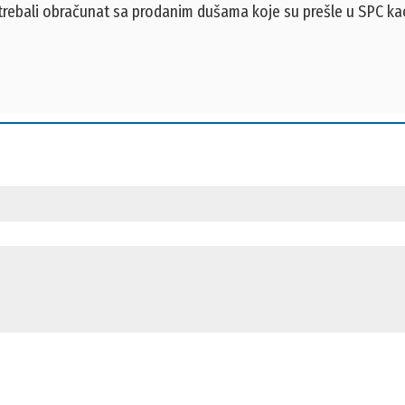
 su trebali obračunat sa prodanim dušama koje su prešle u SPC ka