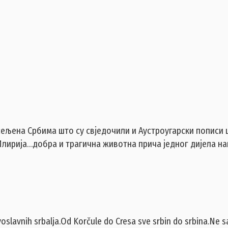
сељена Србима што су свједочили и Аустроугарски пописи
лирија…добра и трагична животна прича једног дијела н
ravoslavnih srbalja.Od Korčule do Cresa sve srbin do srbina.Ne 