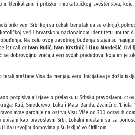
om klerikalizmu i pritisku rimokatoličkog sveštenstva, koje
neki prikriveni Srbi koji su čekali trenutak da se otkriju), pokr
imokatoličkoj veri i hrvatskom nacionalnom identitetu unutar 
robuđenja. Na čelu ovog zavetnog buđenja stajali su najugle
e isticali dr
Ivan Rulić, Ivan Krstinić
i
Lino Mardešić
. Ovi 
već se dobrovoljno vraćaju veri svojih pradedova, koja im je si
 terali meštane Visa da menjaju veru. Inicijativa je došla isklj
ano potpisivala izjave o prelasku u Srbsku pravoslavnu crkv
kruga: Kuti, Smederevo, Luka i Mala Banda. Zvanično, 1. jula 
pravoslavne parohije na ostrvu Visu. Više od 300 odraslih dom
su upisani kao pravoslavni Srbi. Lokalni meštani su sa pono
 i da u svojim domovima pišu isključivo ćirilicom.