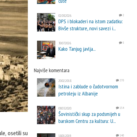
ćute
02.08.2026.
2
DPS i blokaderi na istom zadatku:
Bivše strukture, novi savezi i...
30.07.2026.
5
Kako Tanjug javlja...
Najviše komentara
20.02.2018.
270
Istina i zablude o čudotvornom
petroleju iz Albanije
08.03.2020.
154
Šovinistički skup za podsmijeh u
barskom Centru za kulturu: U...
e, osetili su
18.01.2019.
140