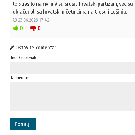
to strašilo na rivi u Visu srušili hrvatski partizani, već
obračunali sa hrvatskim četnicima na Cresu i Lošinju.
23.06.2026 17:42
0
0
Ostavite komentar
Ime / nadimak:
Komentar:
Pošalji