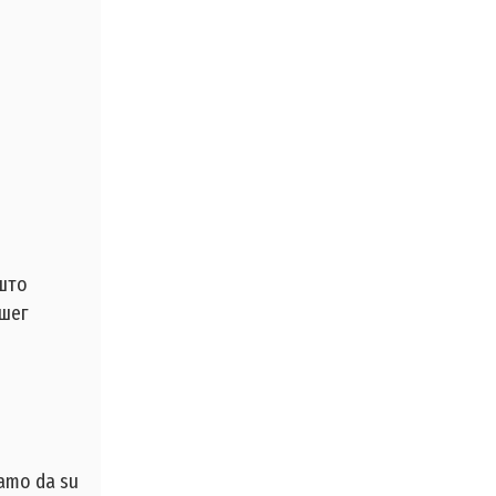
 што
ашег
samo da su