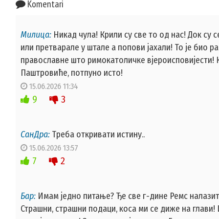
Komentari
Милица:
Никад чула! Крили су све то од нас! Док су 
или претварале у штале а попови јахали! То је био 
православне што римокатоличке вјероисповијести! К
Паштровиће, потпуно исто!
15.06.2026 11:34
9
3
СанДра:
Треба откривати истину..
15.06.2026 13:57
7
2
Бар:
Имам једно питање? Ђе све г-дине Ремс налазите
Страшни, страшни подаци, коса ми се диже на глави! 