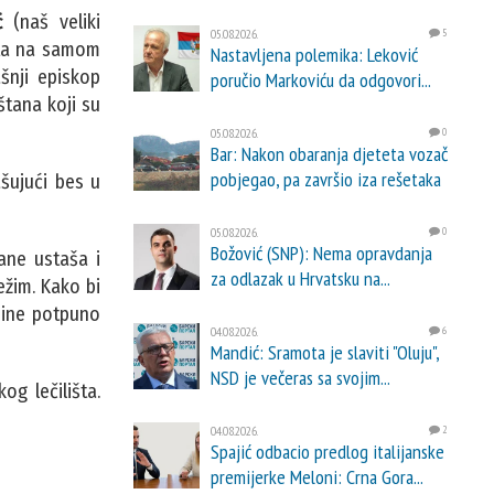
ć
(naš veliki
05.08.2026.
5
nuta na samom
Nastavljena polemika: Leković
šnji episkop
poručio Markoviću da odgovori...
štana koji su
05.08.2026.
0
Bar: Nakon obaranja djeteta vozač
pobjegao, pa završio iza rešetaka
ašujući bes u
05.08.2026.
0
Božović (SNP): Nema opravdanja
ane ustaša i
za odlazak u Hrvatsku na...
režim. Kako bi
odine potpuno
04.08.2026.
6
Mandić: Sramota je slaviti "Oluju",
NSD je večeras sa svojim...
og lečilišta.
04.08.2026.
2
Spajić odbacio predlog italijanske
premijerke Meloni: Crna Gora...