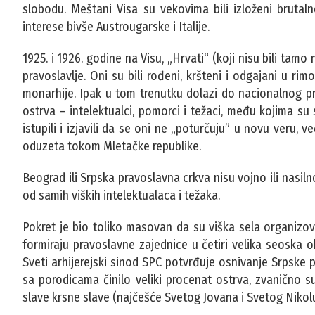
slobodu. Meštani Visa su vekovima bili izloženi brutaln
interese bivše Austrougarske i Italije.
1925. i 1926. godine na Visu, „Hrvati“ (koji nisu bili tamo 
pravoslavlje. Oni su bili rođeni, kršteni i odgajani u r
monarhije. Ipak u tom trenutku dolazi do nacionalnog p
ostrva – intelektualci, pomorci i težaci, među kojima su s
istupili i izjavili da se oni ne „poturčuju” u novu veru, 
oduzeta tokom Mletačke republike.
Beograd ili Srpska pravoslavna crkva nisu vojno ili nasilno
od samih viških intelektualaca i težaka.
Pokret je bio toliko masovan da su viška sela organizov
formiraju pravoslavne zajednice u četiri velika seoska o
Sveti arhijerejski sinod SPC potvrđuje osnivanje Srpske 
sa porodicama činilo veliki procenat ostrva, zvanično 
slave krsne slave (najčešće Svetog Jovana i Svetog Nikolu)