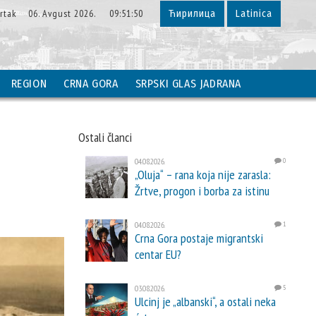
vrtak 06. Avgust 2026. 09:51:51
Ћирилица
Latinica
REGION
CRNA GORA
SRPSKI GLAS JADRANA
Ostali članci
04.08.2026.
0
„Oluja“ – rana koja nije zarasla:
Žrtve, progon i borba za istinu
04.08.2026.
1
Crna Gora postaje migrantski
centar EU?
03.08.2026.
5
Ulcinj je „albanski“, a ostali neka