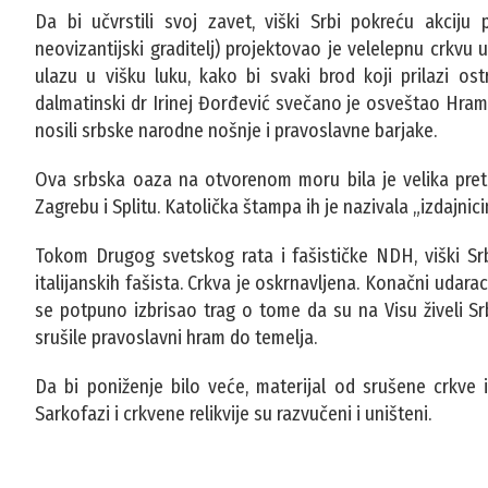
Da bi učvrstili svoj zavet, viški Srbi pokreću akcij
neovizantijski graditelj) projektovao je velelepnu crkv
ulazu u višku luku, kako bi svaki brod koji prilazi 
dalmatinski dr Irinej Đorđević svečano je osveštao Hra
nosili srbske narodne nošnje i pravoslavne barjake.
Ova srbska oaza na otvorenom moru bila je velika pretn
Zagrebu i Splitu. Katolička štampa ih je nazivala „izdajni
Tokom Drugog svetskog rata i fašističke NDH, viški Srb
italijanskih fašista. Crkva je oskrnavljena. Konačni udarac
se potpuno izbrisao trag o tome da su na Visu živeli Sr
srušile pravoslavni hram do temelja.
Da bi poniženje bilo veće, materijal od srušene crkve i
Sarkofazi i crkvene relikvije su razvučeni i uništeni.