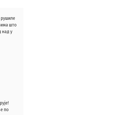
е рушиле
рбима што
 над у
рује!
ве по