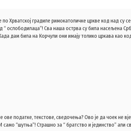
се по Хрватској градиле римокатоличке цркве код над су с
рад “ ослободилаца”! Сва наша острва су била насељена С
ада дам била на Корчули они имају толико цркава као код
 ове податке, текстове, сведочења? Ово је да чоек не вје
И само “шутња”! Страшно за “ братство и јединство” али с