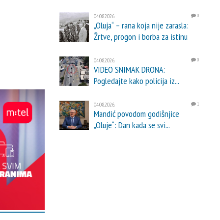
04.08.2026.
0
„Oluja“ – rana koja nije zarasla:
Žrtve, progon i borba za istinu
04.08.2026.
0
VIDEO SNIMAK DRONA:
Pogledajte kako policija iz...
04.08.2026.
1
Mandić povodom godišnjice
„Oluje“: Dan kada se svi...