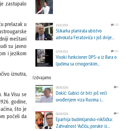
 je zastupalo
eću prelazak u
16.02.2019.
123
Slikarka planirala ubistvo
Austrougarske
advokata Feratovića i još dvije...
dniji meštani
ljudi su javno
02.04.2021.
121
lom i jezikom
Visoki funkcioner DPS-a iz Bara o
ljudima sa crnogorskim...
učivo iznutra,
Izdvajamo
06.08.2026.
0
Dokić: Gubici će biti još veći
u. Na Visu se
uvođenjem viza Rusima i...
1926. godine,
aćina, što je
06.08.2026.
0
som počeli da
Eparhija budimljansko-nikšićka:
Zahvalnost Vučiću, poruke iz...