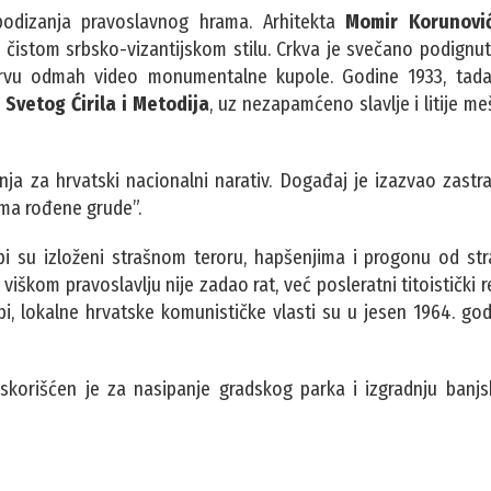
u podizanja pravoslavnog hrama. Arhitekta
Momir Korunovi
u u čistom srbsko-vizantijskom stilu. Crkva je svečano podig
ostrvu odmah video monumentalne kupole. Godine 1933, tada
m
Svetog Ćirila i Metodija
, uz nezapamćeno slavlje i litije me
ja za hrvatski nacionalni narativ. Događaj je izazvao zastr
cima rođene grude”.
i su izloženi strašnom teroru, hapšenjima i progonu od str
 viškom pravoslavlju nije zadao rat, već posleratni titoistički 
bi, lokalne hrvatske komunističke vlasti su u jesen 1964. g
skorišćen je za nasipanje gradskog parka i izgradnju banjsk