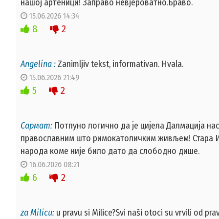
нашој артеници! Заправо невјероватно.Браво.
15.06.2026 14:34
8
2
Angelina :
Zanimljiv tekst, informativan. Hvala.
15.06.2026 21:49
5
2
Сармат:
Потпуно логично да је цијела Далмација на
православним што римокатоличким живљем! Стара И
народа коме није било дато да слободно дише.
16.06.2026 08:21
6
2
za Milicu:
u pravu si Milice?Svi naši otoci su vrvili od p