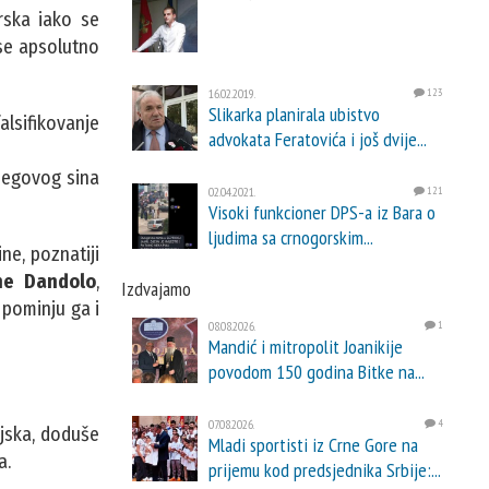
rska iako se
 se apsolutno
16.02.2019.
123
Slikarka planirala ubistvo
alsifikovanje
advokata Feratovića i još dvije...
jegovog sina
02.04.2021.
121
Visoki funkcioner DPS-a iz Bara o
ljudima sa crnogorskim...
ne, poznatiji
e Dandolo
,
Izdvajamo
 pominju ga i
08.08.2026.
1
Mandić i mitropolit Joanikije
povodom 150 godina Bitke na...
07.08.2026.
4
ojska, doduše
Mladi sportisti iz Crne Gore na
a.
prijemu kod predsjednika Srbije:...