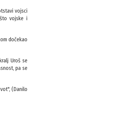
tstavi vojsci
što vojske i
jskom dočekao
kralj Uroš se
asnost, pa se
ivot", (Danilo