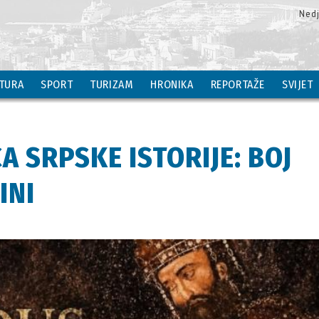
Nedj
TURA
SPORT
TURIZAM
HRONIKA
REPORTAŽE
SVIJET
 SRPSKE ISTORIJE: BOJ
INI