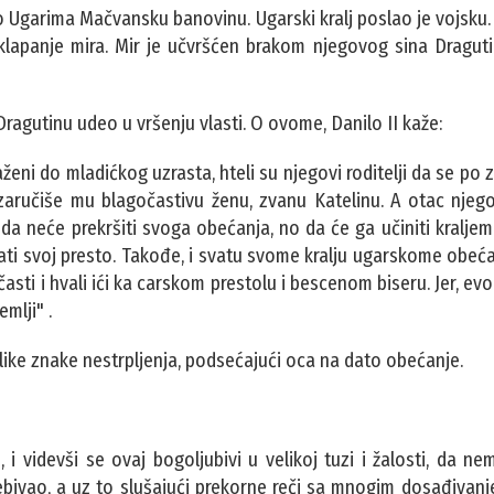
zeo Ugarima Mačvansku banovinu. Ugarski kralj poslao je vojsku.
a sklapanje mira. Mir je učvršćen brakom njegovog sina Dragut
 Dragutinu udeo u vršenju vlasti. O ovome, Danilo II kaže:
ženi do mladićkog uzrasta, hteli su njegovi roditelji da se po 
ručiše mu blagočastivu ženu, zvanu Katelinu. A otac njegov,
 da neće prekršiti svoga obećanja, no da će ga učiniti kralje
vati svoj presto. Takođe, i svatu svome kralju ugarskome obeć
asti i hvali ići ka carskom prestolu i bescenom biseru. Jer, evo
mlji" .
like znake nestrpljenja, podsećajući oca na dato obećanje.
i vid‌evši se ovaj bogoljubivi u velikoj tuzi i žalosti, da n
rebivao, a uz to slušajući prekorne reči sa mnogim dosađiva