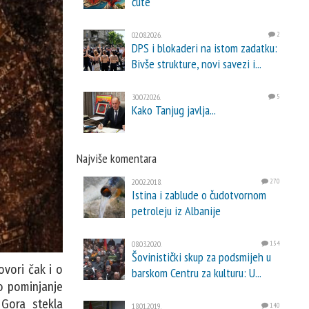
ćute
02.08.2026.
2
DPS i blokaderi na istom zadatku:
Bivše strukture, novi savezi i...
30.07.2026.
5
Kako Tanjug javlja...
Najviše komentara
20.02.2018.
270
Istina i zablude o čudotvornom
petroleju iz Albanije
08.03.2020.
154
Šovinistički skup za podsmijeh u
ovori čak i o
barskom Centru za kulturu: U...
o pominjanje
 Gora stekla
18.01.2019.
140