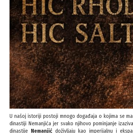
U našoj istoriji postoji mnogo događaja o kojima se mal
dinastiji Nemanjića jer svako njihovo pominjanje izazi
dinastije
Nemanjić
doživljaju kao imperijalnu i ekspa