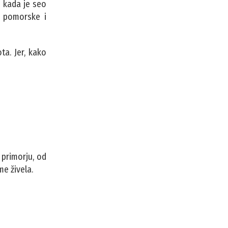
I kada je seo
 i pomorske i
ta. Jer, kako
 primorju, od
me živela.