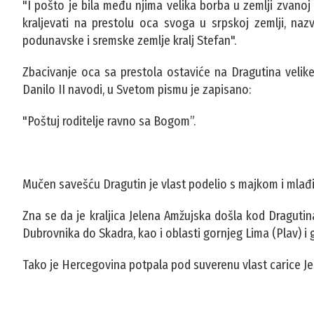
"I pošto je bila među njima velika borba u zemlji zvanoj 
kraljevati na prestolu oca svoga u srpskoj zemlji, naz
podunavske i sremske zemlje kralj Stefan".
Zbacivanje oca sa prestola ostaviće na Dragutina velike 
Danilo II navodi, u Svetom pismu je zapisano:
"Poštuj roditelje ravno sa Bogom”.
Mučen savešću Dragutin je vlast podelio s majkom i mlađ
Zna se da je kraljica Jelena Amžujska došla kod Dragutin
Dubrovnika do Skadra, kao i oblasti gornjeg Lima (Plav) i g
Tako je Hercegovina potpala pod suverenu vlast carice Je