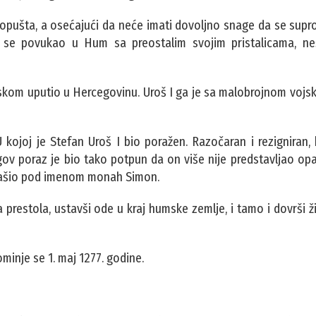
pušta, a osećajući da neće imati dovoljno snage da se supro
oš se povukao u Hum sa preostalim svojim pristalicama, ne
ojskom uputio u Hercegovinu. Uroš I ga je sa malobrojnom vo
ojoj je Stefan Uroš I bio poražen. Razočaran i rezigniran, 
gov poraz je bio tako potpun da on više nije predstavljao op
našio pod imenom monah Simon.
ga prestola, ustavši ode u kraj humske zemlje, i tamo i dovrši ž
minje se 1. maj 1277. godine.