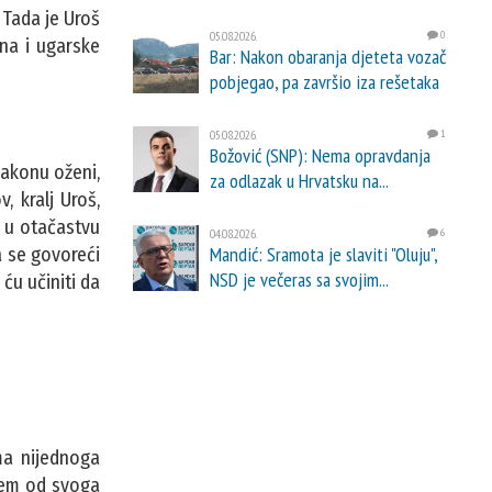
 Tada je Uroš
05.08.2026.
0
ina i ugarske
Bar: Nakon obaranja djeteta vozač
pobjegao, pa završio iza rešetaka
05.08.2026.
1
Božović (SNP): Nema opravdanja
zakonu oženi,
za odlazak u Hrvatsku na...
 kralj Uroš,
m u otačastvu
04.08.2026.
6
Mandić: Sramota je slaviti "Oluju",
a se govoreći
NSD je večeras sa svojim...
 ću učiniti da
ema nijednoga
njem od svoga