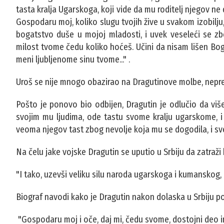
tasta kralja Ugarskoga, koji vid‌e da mu roditelj njegov n
Gospodaru moj, koliko slugu tvojih žive u svakom izobilju,
bogatstvo duše u mojoj mladosti, i uvek veseleći se zb
milost tvome čedu koliko hoćeš. Učini da nisam lišen Bogo
meni ljubljenome sinu tvome..." .
Uroš se nije mnogo obazirao na Dragutinove molbe, nepres
Pošto je ponovo bio odbijen, Dragutin je odlučio da vi
svojim mu ljudima, ode tastu svome kralju ugarskome, i 
veoma njegov tast zbog nevolje koja mu se dogodila, i sve
Na čelu jake vojske Dragutin se uputio u Srbiju da zatraži
"I tako, uzevši veliku silu naroda ugarskoga i kumanskog,
Biograf navodi kako je Dragutin nakon dolaska u Srbiju 
"Gospodaru moj i oče, daj mi, čedu svome, dostojni deo im