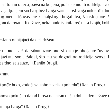
e da što mu obeća, pavši na koljena, poče se moliti roditelju sv
 a ja, ljubljeni sin tvoj, bez tvoga sam milostivoga milosrđa. I
og mene, lišavaš me zemaljskoga bogatstva, žalosteći me. M
m darovane ti države, neka bude istinita reč usta tvojih, kol
tano odbijajući da deli državu.
še ne moli, već da silom uzme ono što mu je obećano: "ustav
javi mu svoju žalost, što mu se dogodi od roditelja svoga. I
srdno se zauze,.." (Danilo Drugi).
 krunu.
 i pođe brzo, vodeći sa sobom veliku pobedu", (Danilo Drugi).
ponovo pokušao da od Uroša na miran način dobije deo države 
anja tvoga", (Danilo Drugi).