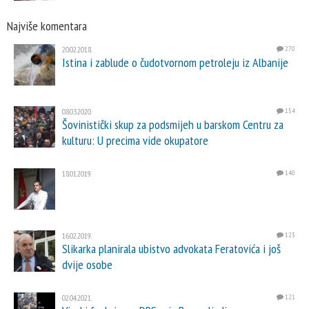
Najviše komentara
20.02.2018.
270
Istina i zablude o čudotvornom petroleju iz Albanije
08.03.2020.
154
Šovinistički skup za podsmijeh u barskom Centru za
kulturu: U precima vide okupatore
18.01.2019.
140
16.02.2019.
123
Slikarka planirala ubistvo advokata Feratovića i još
dvije osobe
02.04.2021.
121