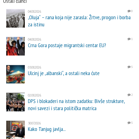
Ostali članci
04.08.2026.
0
„Oluja“ – rana koja nije zarasla: Žrtve, progon i borba
za istinu
04.08.2026.
1
Crna Gora postaje migrantski centar EU?
03.08.2026.
5
Ulcinj je „albanski“, a ostali neka ćute
02.08.2026.
2
DPS i blokaderi na istom zadatku: Bivše strukture,
novi savezi i stara politička matrica
30.07.2026.
5
Kako Tanjug javlja...