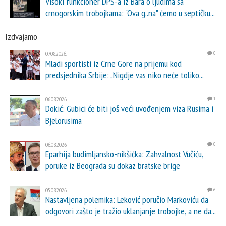
Visoki funkcioner DPS-a iz Bara o ljudima sa
crnogorskim trobojkama: "Ova g..na" ćemo u septičku...
Izdvajamo
07.08.2026.
0
Mladi sportisti iz Crne Gore na prijemu kod
predsjednika Srbije: „Nigdje vas niko neće toliko...
06.08.2026.
1
Dokić: Gubici će biti još veći uvođenjem viza Rusima i
Bjelorusima
06.08.2026.
0
Eparhija budimljansko-nikšićka: Zahvalnost Vučiću,
poruke iz Beograda su dokaz bratske brige
05.08.2026.
6
Nastavljena polemika: Leković poručio Markoviću da
odgovori zašto je tražio uklanjanje trobojke, a ne da...