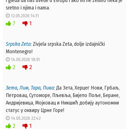
i gleda da nas uvede u Evropu i ako mi ne zelimo neka je
sretno i njima i nama.
12.05.2026 14:11
7
1
Srpska Zeta:
Zivjela srpska Zeta, dolje izdajnički
Montenegro!
14.05.2026 18:51
2
2
Зета, Лим, Тара, Пива:
Да Зета, Херцег Нови, Грбаљ,
Петровац, Сутоморе, Пљевља, Бијело Поље, Беране,
Андријевица, Мојковац и Никшић добију аутономни
статус у оквиру Црне Горе!
14.05.2026 22:42
2
1