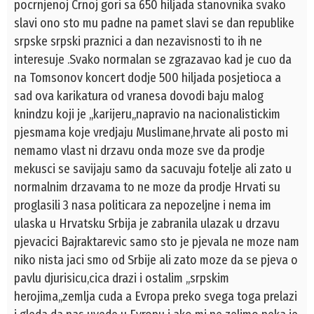
pocrnjenoj Crnoj gori sa 650 hiljada stanovnika svako
slavi ono sto mu padne na pamet slavi se dan republike
srpske srpski praznici a dan nezavisnosti to ih ne
interesuje .Svako normalan se zgrazavao kad je cuo da
na Tomsonov koncert dodje 500 hiljada posjetioca a
sad ova karikatura od vranesa dovodi baju malog
knindzu koji je ,,karijeru,,napravio na nacionalistickim
pjesmama koje vredjaju Muslimane,hrvate ali posto mi
nemamo vlast ni drzavu onda moze sve da prodje
mekusci se savijaju samo da sacuvaju fotelje ali zato u
normalnim drzavama to ne moze da prodje Hrvati su
proglasili 3 nasa politicara za nepozeljne i nema im
ulaska u Hrvatsku Srbija je zabranila ulazak u drzavu
pjevacici Bajraktarevic samo sto je pjevala ne moze nam
niko nista jaci smo od Srbije ali zato moze da se pjeva o
pavlu djurisicu,cica drazi i ostalim ,,srpskim
herojima,,zemlja cuda a Evropa preko svega toga prelazi