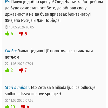
РУ:
Пипун је добро кренуо! Следећа тачка би требала
да буде самосталност Зете, да обнови своју
државност а не да буде привезак Монтенегру!
Живјела Русија и Дан Побједе!
10.05.2026 18:05
6
9
Слобо:
Милан, једини ЦГ политичар са кичмом и
петљом
11.05.2026 07:21
2
7
Stari kurajber:
Eto Zeta sa 5 hiljada ljudi ce odlucuje
sudbinu drzaveme ove sprdnje :)
11.05.2026 07:55
10
4