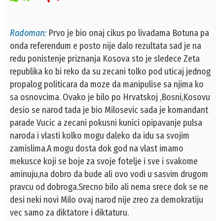
Radoman:
Prvo je bio onaj cikus po livadama Botuna pa
onda referendum e posto nije dalo rezultata sad je na
redu ponistenje priznanja Kosova sto je sledece Zeta
republika ko bi reko da su zecani tolko pod uticaj jednog
propalog politicara da moze da manipulise sa njima ko
sa osnovcima. Ovako je bilo po Hrvatskoj ,Bosni,Kosovu
desio se narod tada je bio Milosevic sada je komandant
parade Vucic a zecani pokusni kunici opipavanje pulsa
naroda i vlasti kolko mogu daleko da idu sa svojim
zamislima.A mogu dosta dok god na vlast imamo
mekusce koji se boje za svoje fotelje i sve i svakome
aminuju,na dobro da bude ali ovo vodi u sasvim drugom
pravcu od dobroga.Srecno bilo ali nema srece dok se ne
desi neki novi Milo ovaj narod nije zreo za demokratiju
vec samo za diktatore i diktaturu.