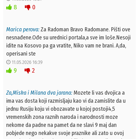
8
0
Marica perova:
Za Radoman Bravo Radomane. Pišti ove
nesnađene.Ođe su urednici portala,a sve im loše.Nesoji
idite na Kosovo pa ga vratite, Niko vam ne brani. A,da,
operisani ste
11.05.2026 16:39
9
2
Za,Miska i Milana dva jarana:
Mozete li vas dvojica a
ima vas dosta koji razmisljaju kao vi da zamislite da u
jednu Rusiju koju vi obozavate u kojoj postoji4,5
vremenskih zona raznih naroda i narodnosti moze
nekome da padne na pamet da ne slavi 9 maj dan
pobjede nego nekakve svoje praznike ali zato u ovoj