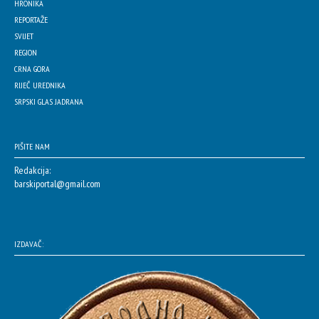
HRONIKA
REPORTAŽE
SVIJET
REGION
CRNA GORA
RIJEČ UREDNIKA
SRPSKI GLAS JADRANA
PIŠITE NAM
Redakcija:
barskiportal@gmail.com
IZDAVAČ: