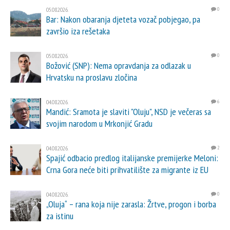
05.08.2026.
0
Bar: Nakon obaranja djeteta vozač pobjegao, pa
završio iza rešetaka
05.08.2026.
0
Božović (SNP): Nema opravdanja za odlazak u
Hrvatsku na proslavu zločina
04.08.2026.
6
Mandić: Sramota je slaviti "Oluju", NSD je večeras sa
svojim narodom u Mrkonjić Gradu
04.08.2026.
2
Spajić odbacio predlog italijanske premijerke Meloni:
Crna Gora neće biti prihvatilište za migrante iz EU
04.08.2026.
0
„Oluja“ – rana koja nije zarasla: Žrtve, progon i borba
za istinu