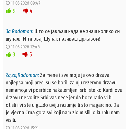
11.05.2026 09:47
9
4
За Radoman:
Што се јављаш када не знаш колико си
шупаљ! И ти овај Шупак називаш државом!
11.05.2026 12:46
3
5
Za,za,Radoman:
Za mene i sve moje je ovo drzava
najlepsa moji preci su se borili za nju rezervnu drzavu
nemamo,a vi posrbice nakalemljeni srbi ste ko Kurdi ovu
drzavu ne volite Srbi vas nece jer da hoce rado vi bi
otisli i vi ste u g.....do uviju razumje li sto magarcino. Da
je vjecna Crna gora svi koji nam zlo mislili o kurblu nam
visili.
11.05.2026 15:21