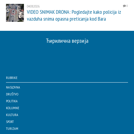
04.08.2026.
0
VIDEO SNIMAK DRONA: Pogledajte kako policija iz
vazduha snima opasna preticanja kod Bara
Ћирилична верзија
RUBRIKE
NASLOVNA
DRUŠTVO
POLITIKA
KOLUMNE
KULTURA
SPORT
TURIZAM