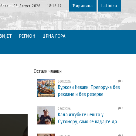
убота 08. Август 2026. 18:16:48
Ћирилица
Latinica
ВИЈЕТ
РЕГИОН
ЦРНА ГОРА
Остали чланци
26.07.2026.
0
Буркови ћевапи: Препорука без
рекламе и без резерве
23.07.2026.
8
Када изгубите нешто у
Сутомору, само се надајте да...
21.07.2026.
1