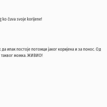
g ko čuva svoje korijene!
х да ипак постоје потомци јаког коријена и за понос. Од
а таквог момка. ЖИВИО!