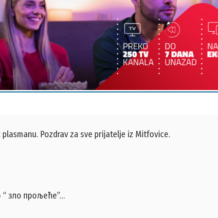
 plasmanu. Pozdrav za sve prijatelje iz Mitfovice.
о “ зло прољеће”…