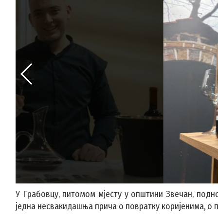
У Грабовцу, питомом мјесту у општини Звечан, подно
једна несвакидашња прича о повратку коријенима, о по