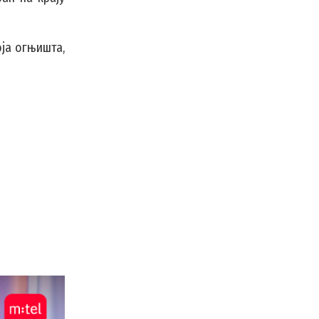
ја огњишта,