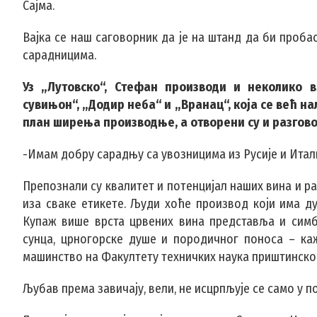
Сајма.
Вајка се наш саговорник да је на штанд да би проб
сарадницима.
Уз „Лутовско“, Стефан производи и неколико 
сувињон“, „Додир неба“ и „Вранац“, која се већ на
план ширења производње, а отворени су и разгово
-Имам добру сарадњу са увозницима из Русије и Итали
Препознали су квалитет и потенцијал наших вина и рак
иза сваке етикете. Људи хоће производ који има душ
Купаж више врста црвених вина представља и симб
сунца, црногорске душе и породичног поноса – каж
машинство на Факултету техничких наука приштинског
Љубав према завичају, вели, не исцрпљује се само у