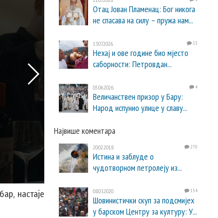
Отац Јован Пламенац: Бог никога
не спасава на силу – пружа нам...
13.07.2026.
13
Нехај и ове године био мјесто
саборности: Петровдан...
05.06.2026.
4
Величанствен призор у Бару:
Народ испунио улице у славу...
Највише коментара
20.02.2018.
270
Истина и заблуде о
чудотворном петролеју из...
08.03.2020.
154
бар, настаје
Шовинистички скуп за подсмијех
у барском Центру за културу: У...