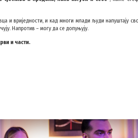
ца и вриједности, и кад многи млади људи напуштају сво
чују. Напротив – могу да се допуњују.
крви и части.