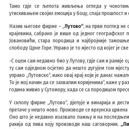
Тамо гдје се љепота живљења огледа у чокотим
утискивањем својих емоција у боцу, спаја прошлост и
Назив његове фирме – „
Лутово“
, на први поглед не
крајевима, сабрано је више од једног географског п
Јовановићи, стара породица и најбројније тамошњ
слободу Црне Горе. Управо је то мјесто од којег је све
-С оцем сам недавно био у Лутову, гдје сам и раније
ту сам одједном осјетио да нешто дугујем том мјест
управо „Лутовско“, иако овај крај који је данас нажа
То је мој начин да се захвалим коријенима“, каже у раз
година живио у Сутомору, када се са породицом пресе
У склопу фирме „Лутово“, дјелује и винарија и дести
претаче у нешто ново. Производе се врхунска црвена в
Оно што је недавно изазвало пажњу и на последњем С
ракија од пива коју производи наш саговорник.
„Пи