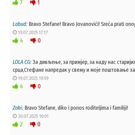
7
1
Labud:
Bravo Stefane! Bravo Jovanovići! Sreća prati ono
19.07.2025 17:17
4
0
LOLA CG:
За дивљење, за примјер, за наду нас старији
срца,Стефане напредак у свему и моје поштовање з
19.07.2025 19:59
4
0
Zoki:
Bravo Stefane, diko i ponos roditeljima i familiji!
20.07.2025 10:01
2
0