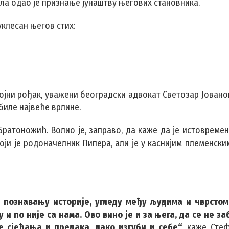
ола одао је признање јунаштву његових становника.
уклесан његов стих:
окојни рођак, уважени београдски адвокат Светозар Јован
биле највеће врлине.
 Братоножић. Волио је, заправо, да каже да је истовреме
оји је родоначелник Пипера, али је у каснијим племенск
 познавању историје, угледу међу људима и чврстом
 и по није са нама. Ово вино је и за њега, да се не за
е сјећања и предака, лако изгуби и себе“
, каже Стеф