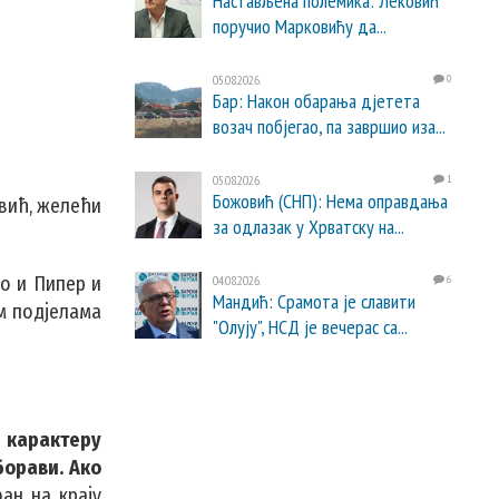
Настављена полемика: Лековић
поручио Марковићу да...
05.08.2026.
0
Бар: Након обарања дјетета
возач побјегао, па завршио иза...
05.08.2026.
1
Божовић (СНП): Нема оправдања
овић, желећи
за одлазак у Хрватску на...
но и Пипер и
04.08.2026.
6
Мандић: Срамота је славити
им подјелама
"Олују", НСД је вечерас са...
 карактеру
борави. Ако
ан на крају