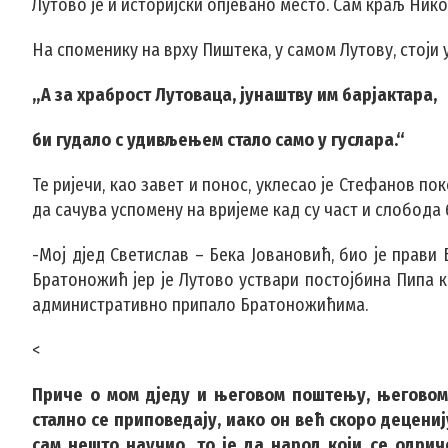
Лутово је и историјски опјевано место. Сам краљ Ник
На споменику на врху Пиштека, у самом Лутову, стоји 
„А за храброст Лутоваца, јунаштву им барјактара,
би гудало с удивљењем стало само у гуслара.“
Те ријечи, као завет и понос, уклесао је Стефанов п
да сачува успомену на вријеме кад су част и слобода 
-Мој дјед Светислав – Бека Јовановић, био је прави
Братоножић јер је Лутово уствари постојбина Пипа к
административно припало Братоножићима.
<
Приче о мом дједу и његовом поштењу, његовом
стално се приповедају, иако он већ скоро деценију
сам нешто научио, то је да народ који се одрич