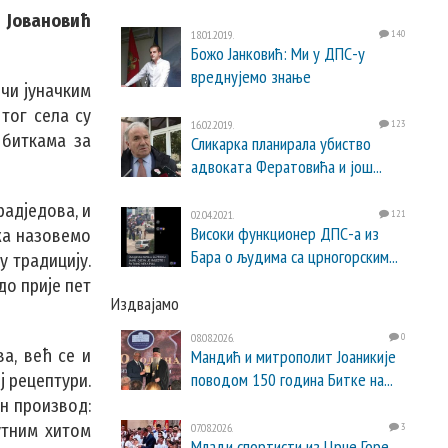
 Јовановић
18.01.2019.
140
Божо Јанковић: Ми у ДПС-у
вреднујемо знање
ичи јуначким
 тог села су
16.02.2019.
123
 биткама за
Сликарка планирала убиство
адвоката Фератовића и још...
радједова, и
02.04.2021.
121
Високи функционер ДПС-а из
ажа назовемо
Бара о људима са црногорским...
у традицију.
до прије пет
Издвајамо
08.08.2026.
0
ва, већ се и
Мандић и митрополит Јоаникије
поводом 150 година Битке на...
ј рецептури.
н производ:
утним хитом
07.08.2026.
3
Млади спортисти из Црне Горе