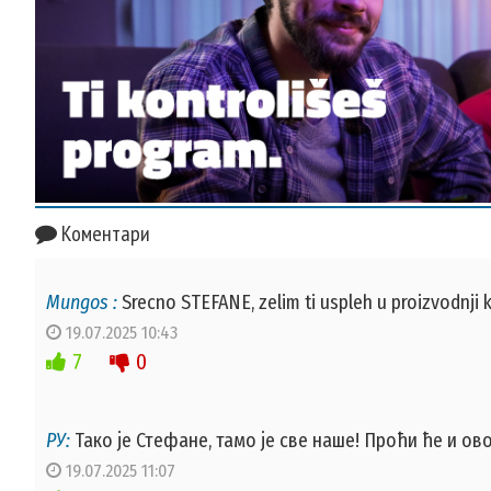
Коментари
Mungos :
Srecno STEFANE, zelim ti uspleh u proizvodnji k
19.07.2025 10:43
7
0
РУ:
Тако је Стефане, тамо је све наше! Проћи ће и ов
19.07.2025 11:07