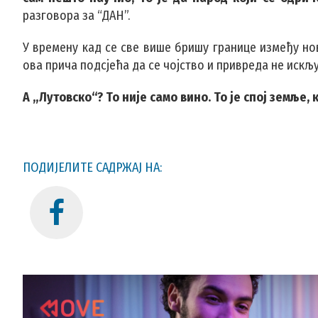
разговора за “ДАН”.
У времену кад се све више бришу границе између нов
ова прича подсјећа да се чојство и привреда не искљу
А „Лутовско“? То није само вино. То је спој земље, 
ПОДИЈЕЛИТЕ САДРЖАЈ НА: