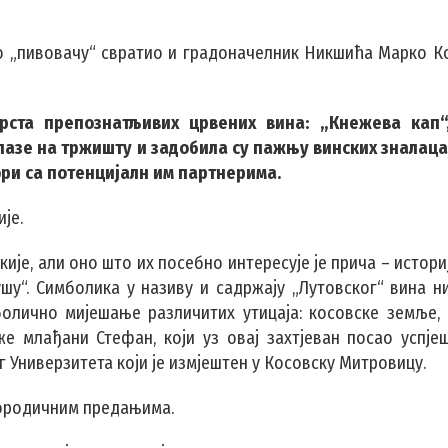
ао „пивовачу“ свратио и градоначелник Никшића Марко К
врста препознатљивих црвених вина: „Кнежева кап“
лазе на тржишту и задобила су пажњу винских зналаца. 
ри са потенцијалн им партнерима.
је.
ије, али оно што их посебно интересује је прича – историј
у“. Симболика у називу и садржају „Лутовског“ вина ниј
олично мијешање различитих утицаја: косовске земље, 
е млађани Стефан, који уз овај захтјеван посао успје
 Универзитета који је измјештен у Косовску Митровицу.
 породичним предањима.