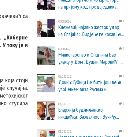
на пријему код предсједника...
овачевић са
07.08.2026.
1
Кнежевић најавио жесток удар
на Спајића: „Видјећете какав ћу...
, „Каберне
У току је и
07.08.2026.
0
Министарство и Општина Бар
улажу у Дом „Душан Маровић“ :...
06.08.2026.
3
а која стоји
Докић: Губици ће бити још већи
е случајна.
увођењем виза Русима и...
метохијског
шно студира
06.08.2026.
0
Епархија будимљанско-
никшићка: Захвалност Вучићу...
05.08.2026.
6