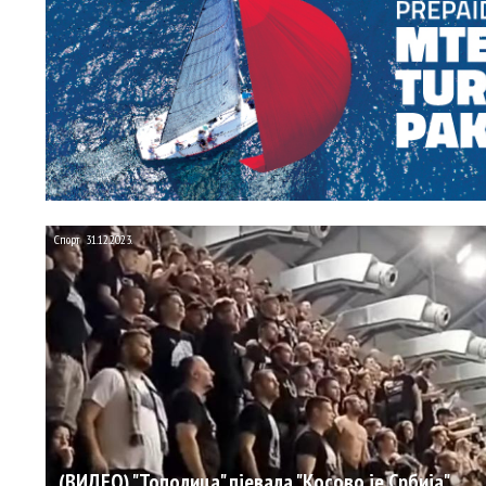
Спорт
31.12.2023.
(ВИДЕО) "Тополица" пјевала "Косово је Србија"