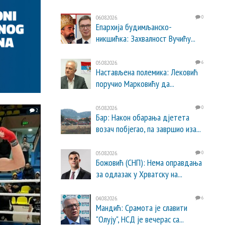
06.08.2026.
0
Епархија будимљанско-
никшићка: Захвалност Вучићу...
05.08.2026.
6
Настављена полемика: Лековић
поручио Марковићу да...
05.08.2026.
0
2
Бар: Након обарања дјетета
возач побјегао, па завршио иза...
05.08.2026.
0
Божовић (СНП): Нема оправдања
за одлазак у Хрватску на...
04.08.2026.
6
Мандић: Срамота је славити
"Олују", НСД је вечерас са...