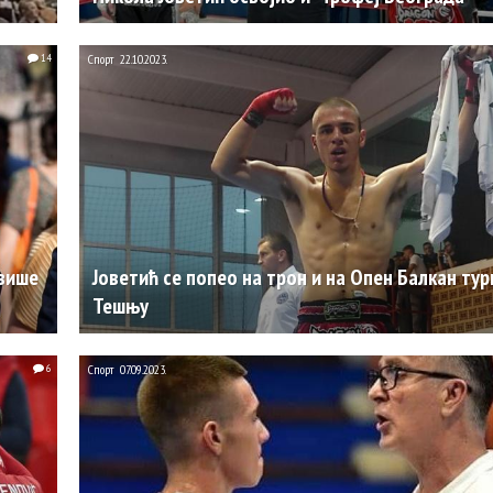
14
Спорт
22.10.2023.
 више
Јоветић се попео на трон и на Опен Балкан тур
Тешњу
6
Спорт
07.09.2023.