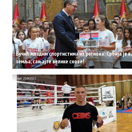
Вучић младим спортистима из региона: Србија је 
земља, сањајте велике снове!
Спорт
25.04.2023.