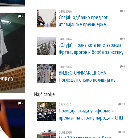
04.08.2026.
2
Спајић одбацио предлог
2
италијанске премијерке...
04.08.2026.
0
„Олуја“ – рана која није зарасла:
Жртве, прогон и борба за истину
04.08.2026.
0
ВИДЕО СНИМАК ДРОНА:
ниру у
Погледајте како полиција из...
Najčitanije
2
27.12.2019.
39
Полиција скида униформе и
прелази на страну народа и СПЦ
01.01.2020.
48