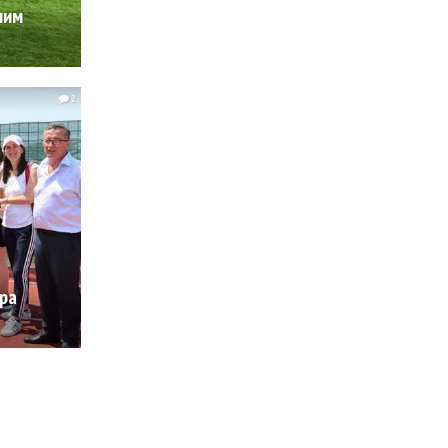
шим
2
ара