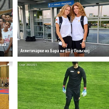
ваша
Атлетичарке из Бара на ЕП у Пољској
2
Спорт
29.03.2023.