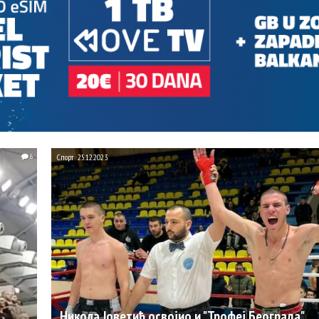
6
Спорт
25.12.2023.
Никола Јоветић освојио и "Трофеј Београда"