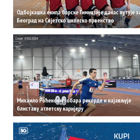
Одбојкашка екипа барске Гимназије данас путује з
Београд на Свјетско школско првенство
Спорт
03.02.2024.
Михаило Роћеновић обара рекорде и најављује
блиставу атлетску каријеру