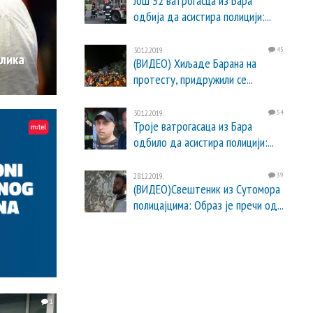
Још 32 ватрогасца из Бара
одбија да асистира полицији:...
30.12.2019.
45
лика
(ВИДЕО) Хиљаде Барана на
протесту, придружили се...
30.12.2019.
54
Троје ватрогасаца из Бара
одбило да асистира полицији:...
28.12.2019.
39
(ВИДЕО)Свештеник из Сутомора
полицајцима: Образ је пречи од...
1