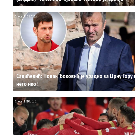
Спорт
11.11.2023.
Савићевић: Новак Ђоковић је урадио за Црну Гору
него ико!
Спорт
17.10.2023.