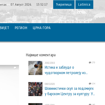
етак 07. Август 2026. 13:52:19
Ћирилица
Latinica
ВИЈЕТ
РЕГИОН
ЦРНА ГОРА
Највише коментара
20.02.2018.
270
Истина и заблуде о
2
чудотворном петролеју из...
08.03.2020.
154
Шовинистички скуп за подсмијех
у барском Центру за културу: У...
18.01.2019.
140