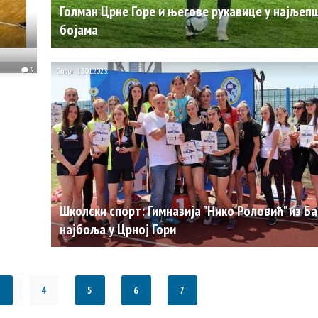
Голман Црне Горе и његове рукавице у најљеп
бојама
3
Спорт
13.01.2023.
Школски спорт: Гимназија "Нико Роловић" из Б
најбоља у Црној Гори
4
5
6
7