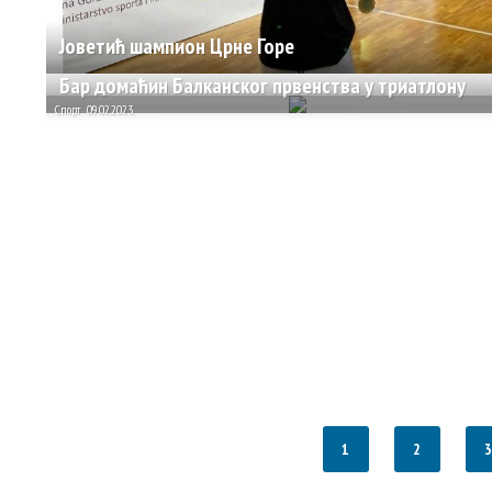
Јоветић шампион Црне Горе
Бар домаћин Балканског првенства у триатлону
Спорт
09.02.2023.
1
2
3