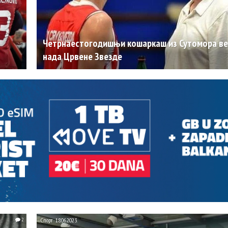
Четрнаестогодишњи кошаркаш из Сутомора ве
нада Црвене Звезде
2
Спорт
18.06.2023.