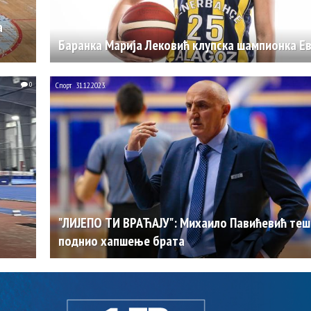
а
Баранка Марија Лековић клупска шампионка Е
0
Спорт
31.12.2023.
"ЛИЈЕПО ТИ ВРАЋАЈУ": Михаило Павићевић теш
поднио хапшење брата