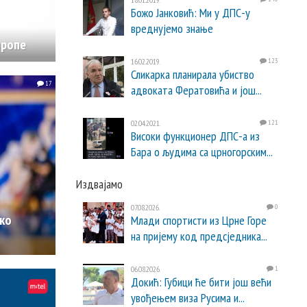
Божо Јанковић: Ми у ДПС-у
вреднујемо знање
вропе
16.02.2019.
123
Сликарка планирала убиство
17
адвоката Фератовића и још...
02.04.2021.
121
Високи функционер ДПС-а из
Бара о људима са црногорским...
Издвајамо
07.08.2026.
0
ко
Млади спортисти из Црне Горе
на пријему код предсједника...
06.08.2026.
1
Докић: Губици ће бити још већи
увођењем виза Русима и...