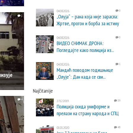
04.08.2026.
0
„Олуја“ – рана која није зарасла:
1
Жртве, прогон и борба за истину
04.08.2026.
0
ВИДЕО СНИМАК ДРОНА:
Погледајте како полиција из...
04.08.2026.
1
Мандић поводом годишњице
лизује
„Олује“: Дан када се сви...
Najčitanije
4
27.12.2019.
39
Полиција скида униформе и
прелази на страну народа и СПЦ
01.01.2020.
48