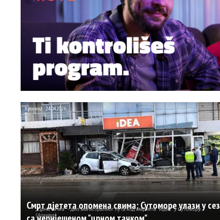
Хроника
24.04.2026.
Смрт дјетета опомена свима: Сутоморе улази у се
са неријешеном "црном тачком"