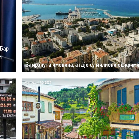
 Бар
и
Замрзнута имовина, а гдје су милиони од крими
0
Хроника
12.04.2026.