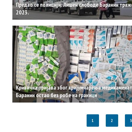
Предао се полицији: Лишен слободе Барaнин траж
2023.
Хроника
12.04.2026.
Кривична пријава због кријумчарења медикаменат
Баранин остао без робе на граници
1
2
3