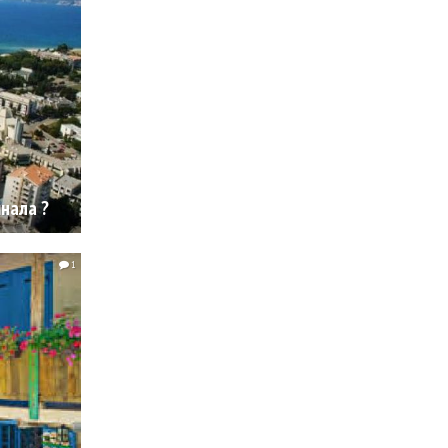
нала ?
1