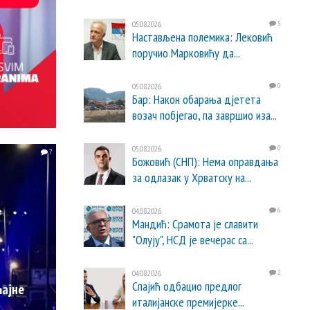
05.08.2026.
5
Настављена полемика: Лековић
поручио Марковићу да...
05.08.2026.
0
Бар: Након обарања дјетета
возач побјегао, па завршио иза...
05.08.2026.
0
7
Божовић (СНП): Нема оправдања
за одлазак у Хрватску на...
04.08.2026.
6
Мандић: Срамота је славити
"Олују", НСД је вечерас са...
04.08.2026.
2
Спајић одбацио предлог
ајне
италијанске премијерке...