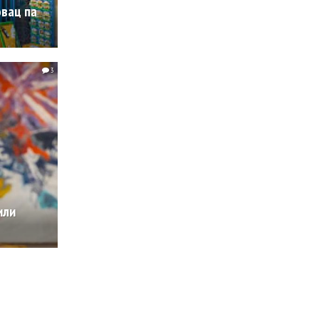
овац па
3
или