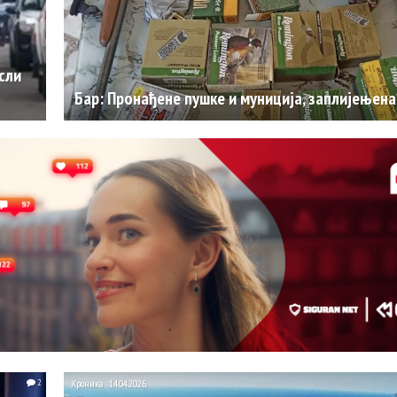
сли
Бар: Пронађене пушке и муниција, заплијењена
2
Хроника
14.04.2026.