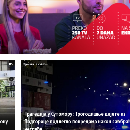
2
Хроника
23.04.2026.
Трагедија у Сутомору: Трогодишње дијете из
зону
Подгорице подлегло повредама након саобраћ
несреће