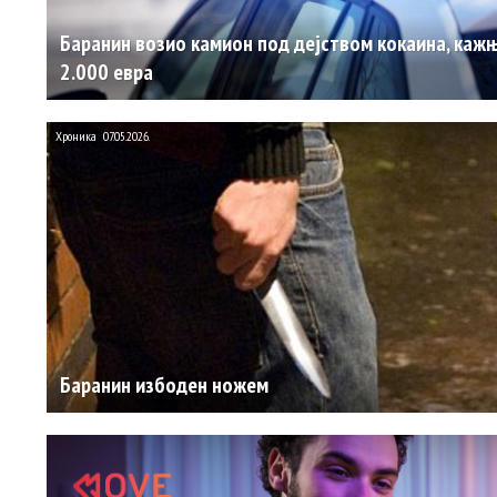
Баранин возио камион под дејством кокаина, каж
2.000 евра
Хроника
07.05.2026.
Баранин избоден ножем