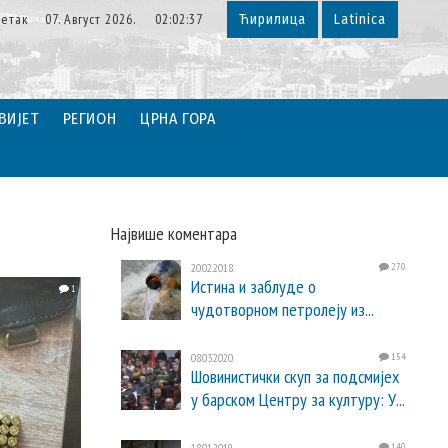
етак 07. Август 2026. 02:02:39
Ћирилица
Latinica
ВИЈЕТ
РЕГИОН
ЦРНА ГОРА
Највише коментара
20.02.2018.
270
Истина и заблуде о
1
чудотворном петролеју из...
08.03.2020.
154
Шовинистички скуп за подсмијех
у барском Центру за културу: У...
18.01.2019.
140