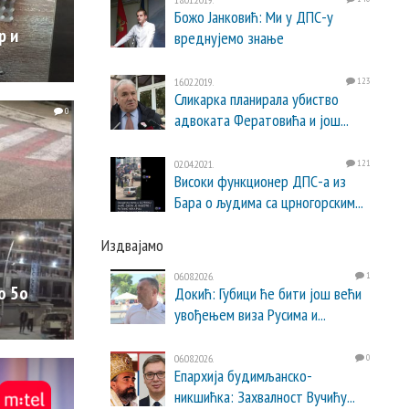
Божо Јанковић: Ми у ДПС-у
р и
вреднујемо знање
16.02.2019.
123
Сликарка планирала убиство
0
адвоката Фератовића и још...
02.04.2021.
121
Високи функционер ДПС-а из
Бара о људима са црногорским...
Издвајамо
06.08.2026.
1
о 5о
Докић: Губици ће бити још већи
увођењем виза Русима и...
06.08.2026.
0
Епархија будимљанско-
никшићка: Захвалност Вучићу...