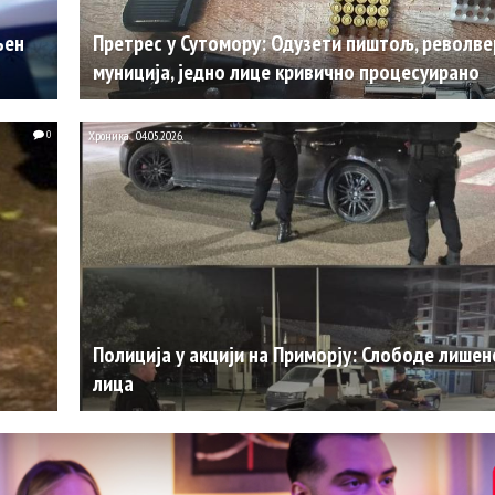
њен
Претрес у Сутомору: Одузети пиштољ, револве
муниција, једно лице кривично процесуирано
0
Хроника
04.05.2026.
Полиција у акцији на Приморју: Слободе лишен
лица