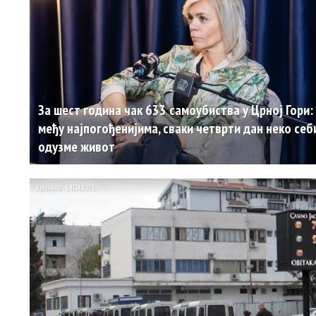
За шест година чак 633 самоубиства у Црној Гори:
међу најпогођенијима, сваки четврти дан неко себ
одузме живот
Хроника
14.04.2026.