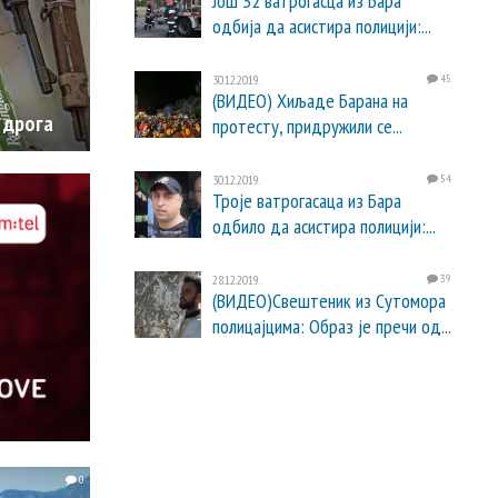
Још 32 ватрогасца из Бара
одбија да асистира полицији:...
30.12.2019.
45
(ВИДЕО) Хиљаде Барана на
 дрога
протесту, придружили се...
30.12.2019.
54
Троје ватрогасаца из Бара
одбило да асистира полицији:...
28.12.2019.
39
(ВИДЕО)Свештеник из Сутомора
полицајцима: Образ је пречи од...
0