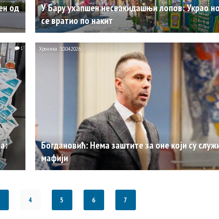
ен од
У Бару ухапшен несвакидашњи лопов: Украо н
се вратио по накит
1
Хроника
10.04.2026.
а:
Богдановић: Нема заштите за оне који су служ
мафији
4
5
6
7