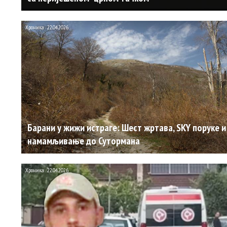
Хроника
22.04.2026.
Барани у жижи истраге: Шест жртава, SKY поруке и
намамљивање до Сутормана
Хроника
22.04.2026.