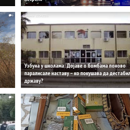
6
Хроника
22.04.2026.
Узбуна у школама: Дојаве о бомбама поново
паралисале наставу – ко покушава да дестаби
државу?
0
Хроника
21.04.2026.