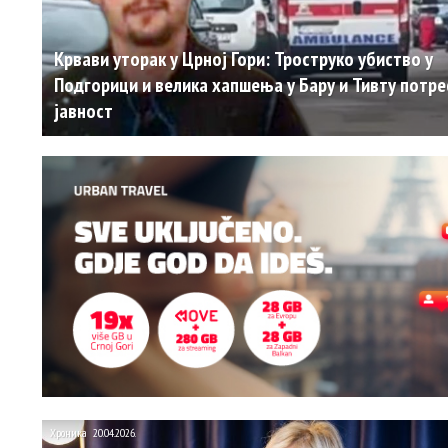
Крвави уторак у Црној Гори: Троструко убиство у
Подгорици и велика хапшења у Бару и Тивту потре
јавност
Хроника
20.04.2026.