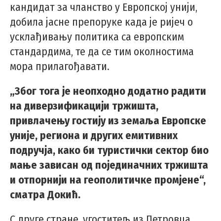
кандидат за чланство у Европској унији,
добила јасне препоруке када је ријеч о
усклађивању политика са европским
стандардима, те да се тим околностима
мора прилагођавати.
„Због тога је неопходно додатно радити
на диверзификацији тржишта,
привлачењу гостију из земаља Европске
уније, региона и других емитивних
подручја, како би туристички сектор био
мање зависан од појединачних тржишта
и отпорнији на геополитичке промјене“,
сматра Докић.
С друге стране, угоститељ из Петровца