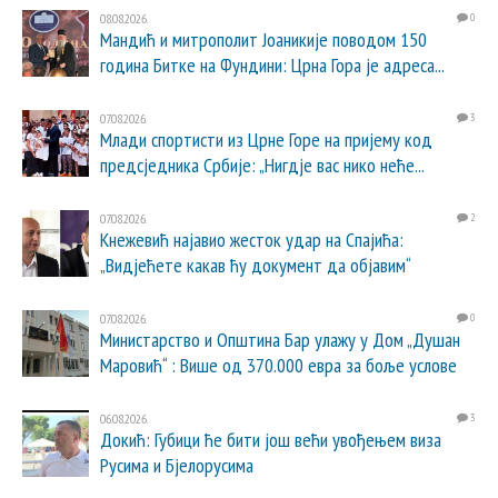
08.08.2026.
0
Мандић и митрополит Јоаникије поводом 150
година Битке на Фундини: Црна Гора је адреса...
07.08.2026.
3
Млади спортисти из Црне Горе на пријему код
предсједника Србије: „Нигдје вас нико неће...
07.08.2026.
2
Кнежевић најавио жесток удар на Спајића:
„Видјећете какав ћу документ да објавим“
07.08.2026.
0
Министарство и Општина Бар улажу у Дом „Душан
Маровић“ : Више од 370.000 евра за боље услове
06.08.2026.
3
Докић: Губици ће бити још већи увођењем виза
Русима и Бјелорусима