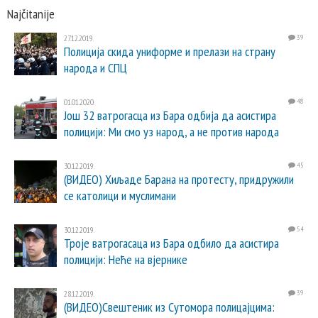
Najčitanije
27.12.2019.
39
Полиција скида униформе и прелази на страну
народа и СПЦ
01.01.2020.
48
Још 32 ватрогасца из Бара одбија да асистира
полицији: Ми смо уз народ, а не против народа
30.12.2019.
45
(ВИДЕО) Хиљаде Барана на протесту, придружили
се католици и муслимани
30.12.2019.
54
Троје ватрогасаца из Бара одбило да асистира
полицији: Неће на вјернике
28.12.2019.
39
(ВИДЕО)Свештеник из Сутомора полицајцима: