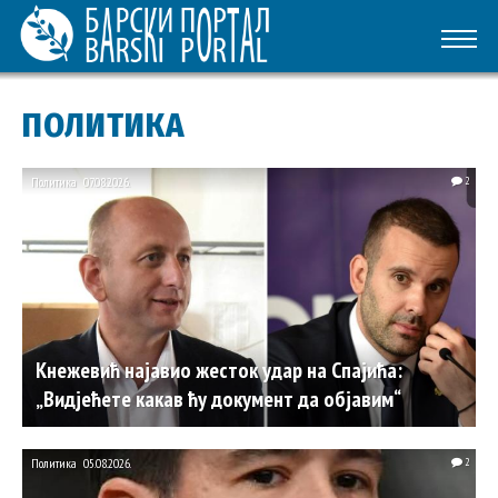
ПОЛИТИКА
Политика
07.08.2026.
2
Кнежевић најавио жесток удар на Спајића:
„Видјећете какав ћу документ да објавим“
Политика
05.08.2026.
2