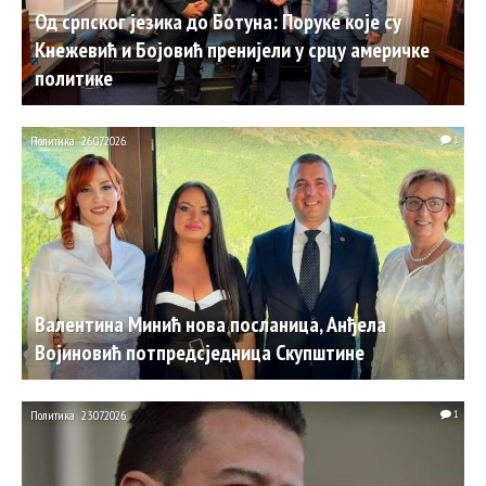
Од српског језика до Ботуна: Поруке које су
Кнежевић и Бојовић пренијели у срцу америчке
политике
Политика
26.07.2026.
1
Валентина Минић нова посланица, Анђела
Војиновић потпредсједница Скупштине
Политика
23.07.2026.
1