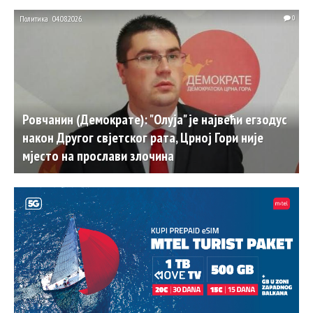
Политика
04.08.2026.
0
Ровчанин (Демократе): "Олуја" је највећи егзодус
након Другог свјетског рата, Црној Гори није
мјесто на прослави злочина