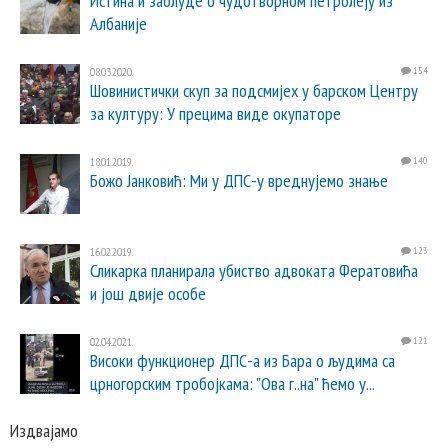
Истина и заблуде о чудотворном петролеју из
Албаније
08.03.2020.
154
Шовинистички скуп за подсмијех у барском Центру
за културу: У прецима виде окупаторе
18.01.2019.
140
Божо Јанковић: Ми у ДПС-у вреднујемо знање
16.02.2019.
123
Сликарка планирала убиство адвоката Фератовића
и још двије особе
02.04.2021.
121
Високи функционер ДПС-а из Бара о људима са
црногорским тробојкама: "Ова г..на" ћемо у...
Издвајамо