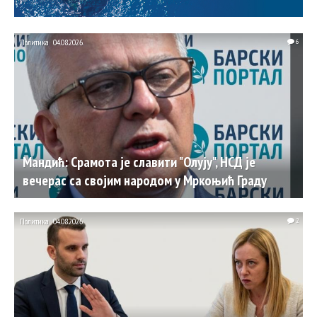
Политика
04.08.2026.
6
Мандић: Срамота је славити "Олују", НСД је
вечерас са својим народом у Мркоњић Граду
Политика
04.08.2026.
2