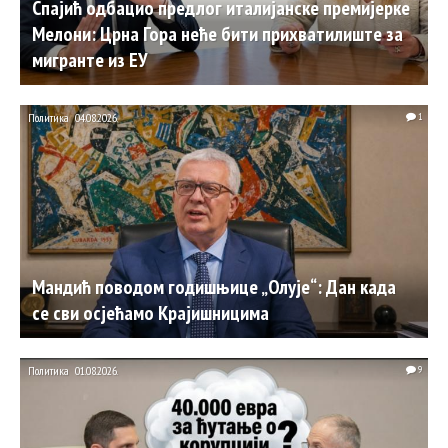
Спајић одбацио предлог италијанске премијерке
Мелони: Црна Гора неће бити прихватилиште за
мигранте из ЕУ
Политика
04.08.2026.
1
Мандић поводом годишњице „Олује“: Дан када
се сви осјећамо Крајишницима
Политика
01.08.2026.
9