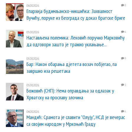
06.08.2026.
0
Епархија будимљанско-никшићка: Захвалност
Вучићу, поруке из Београда су доказ братске бриге
05.08.2026.
6
Настављена полемика: Лековић поручио Марковићу
да одговори зашто је тражио уклањање...
05.08.2026.
0
Бар: Након обарања дјетета возач побјегао, па
завршио иза решетака
05.08.2026.
1
Божовић (СНП): Нема оправдања за одлазак у
Хрватску на прославу злочина
04.08.2026.
6
Мандић: Срамота је славити "Олују", НСД је вечерас
са својим народом у Мркоњић Граду