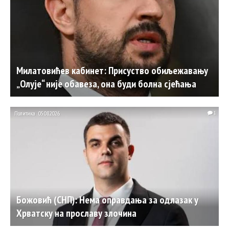
Милатовићев кабинет: Присуство обиљежавању
„Олује“ није обавеза, она буди болна сјећања
Политика
05.08.2026.
1
Божовић (СНП): Нема оправдања за одлазак у
Хрватску на прославу злочина