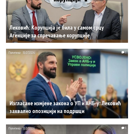
Лековић: Корупција је била у самом срцу
Агенције за спречавање корупције
Политика
31.07.2026.
1
Изгласане измјене закона о УП и АНБ-у: Лековић
захвалио опозицији на подршци
Политика
31.07.2026.
3