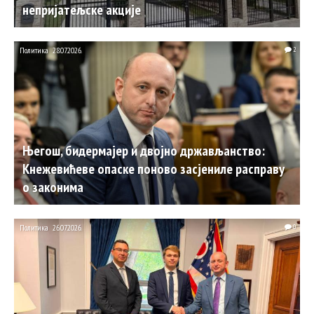
непријатељске акције
Политика
28.07.2026.
2
Његош, бидермајер и двојно држављанство:
Кнежевићеве опаске поново засјениле расправу
о законима
Политика
26.07.2026.
0