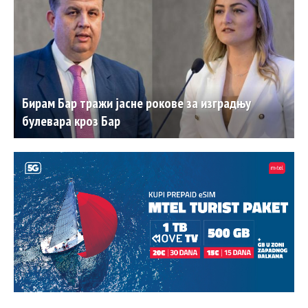
Бирам Бар тражи јасне рокове за изградњу
булевара кроз Бар