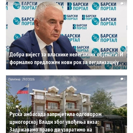
Политика
30.07.2026.
5
Добра вијест за власнике нелегалних објеката: И
формално предложен нови рок за легализацију
Политика
29.07.2026.
1
Руска амбасада запријетила одговором
црногорској Влади због увођења виза:
Задржавамо право да узвратимо на