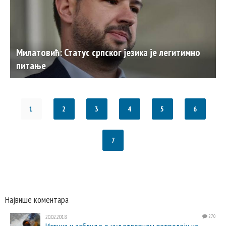
Милатовић: Статус српског језика је легитимно
питање
1
2
3
4
5
6
7
Највише коментара
20.02.2018.
270