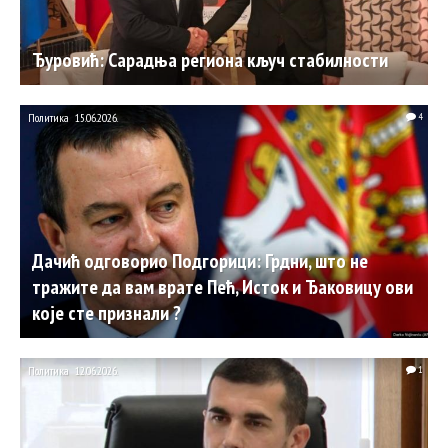
Ђуровић: Сарадња региона кључ стабилности
Политика
15.06.2026.
4
Дачић одговорио Подгорици: Грдни, што не
тражите да вам врате Пећ, Исток и Ђаковицу ови
које сте признали ?
Политика
12.06.2026.
1