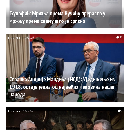
Ћулафић: Мржња према Вучићу прераста у
мржњу према свему што је српско
Политика
02.06.2026.
13
Странка Андрије Мандића (НСД): Уједињење из
1918. остаје једна од највећих тековина нашег
народа
Политика
01.06.2026.
5