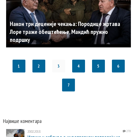
Након три деценије чекања: Породице жртава
Лоре траже обештећење, Мандић пружио
подршку
1
2
3
4
5
6
7
Највише коментара
20.02.2018.
270