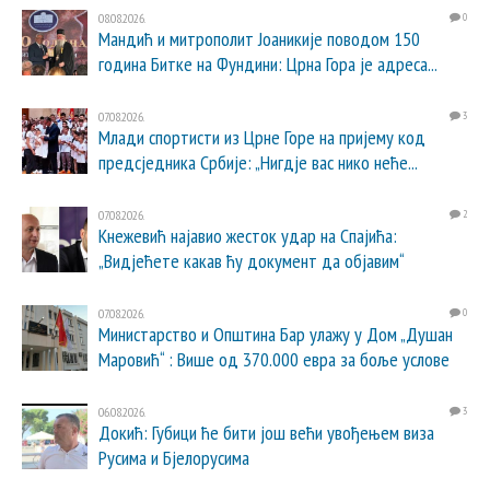
08.08.2026.
0
Мандић и митрополит Јоаникије поводом 150
година Битке на Фундини: Црна Гора је адреса...
07.08.2026.
3
Млади спортисти из Црне Горе на пријему код
предсједника Србије: „Нигдје вас нико неће...
07.08.2026.
2
Кнежевић најавио жесток удар на Спајића:
„Видјећете какав ћу документ да објавим“
07.08.2026.
0
Министарство и Општина Бар улажу у Дом „Душан
Маровић“ : Више од 370.000 евра за боље услове
06.08.2026.
3
Докић: Губици ће бити још већи увођењем виза
Русима и Бјелорусима