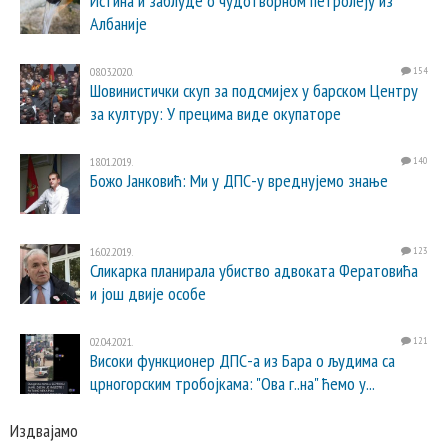
Истина и заблуде о чудотворном петролеју из
Албаније
08.03.2020.
154
Шовинистички скуп за подсмијех у барском Центру
за културу: У прецима виде окупаторе
18.01.2019.
140
Божо Јанковић: Ми у ДПС-у вреднујемо знање
16.02.2019.
123
Сликарка планирала убиство адвоката Фератовића
и још двије особе
02.04.2021.
121
Високи функционер ДПС-а из Бара о људима са
црногорским тробојкама: "Ова г..на" ћемо у...
Издвајамо