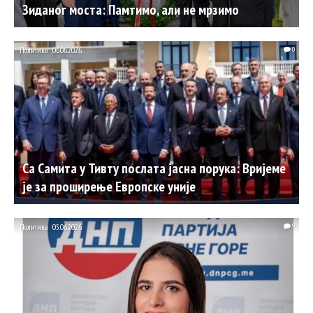
Зиданог моста: Памтимо, али не мрзимо
Политика
06.06.2026.
0
Са Самита у Тивту послата јасна порука: Вријеме
је за проширење Европске уније
Политика
05.06.2026.
9