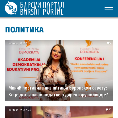
ПОЛИТИКА
Политика
26.06.2026.
2
Минић поставила низ питања Европском савезу:
Ко је достављао податке о директору полиције?
Политика
25.06.2026.
10