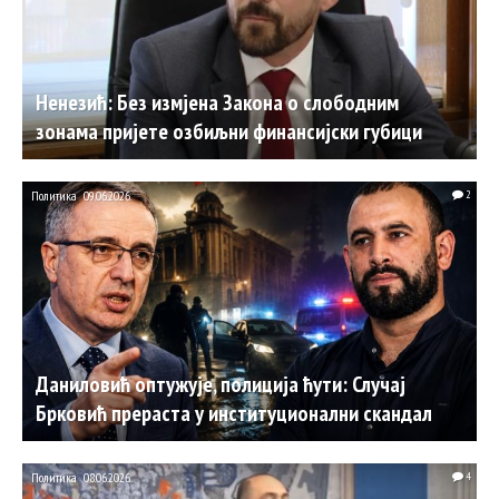
Ненезић: Без измјена Закона о слободним
зонама пријете озбиљни финансијски губици
Политика
09.06.2026.
2
Даниловић оптужује, полиција ћути: Случај
Брковић прераста у институционални скандал
Политика
08.06.2026.
4