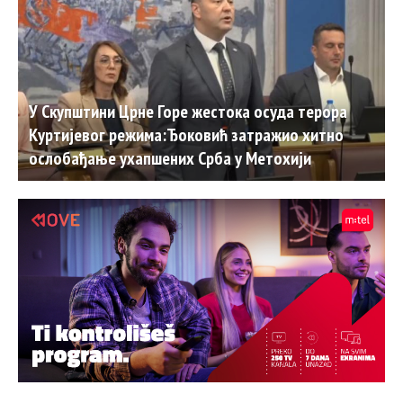
У Скупштини Црне Горе жестока осуда терора
Куртијевог режима:Ђоковић затражио хитно
ослобађање ухапшених Срба у Метохији