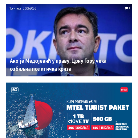
Политика
23.06.2026.
1
Ако је Медојевић у праву, Црну Гору чека
озбиљна политичка криза