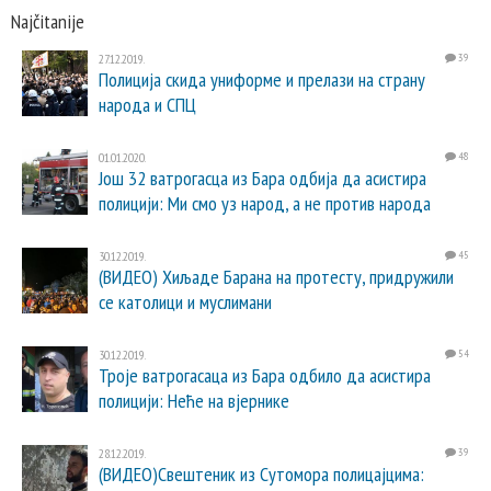
Najčitanije
27.12.2019.
39
Полиција скида униформе и прелази на страну
народа и СПЦ
01.01.2020.
48
Још 32 ватрогасца из Бара одбија да асистира
полицији: Ми смо уз народ, а не против народа
30.12.2019.
45
(ВИДЕО) Хиљаде Барана на протесту, придружили
се католици и муслимани
30.12.2019.
54
Троје ватрогасаца из Бара одбило да асистира
полицији: Неће на вјернике
28.12.2019.
39
(ВИДЕО)Свештеник из Сутомора полицајцима: