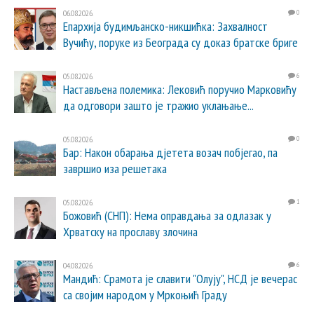
06.08.2026.
0
Епархија будимљанско-никшићка: Захвалност
Вучићу, поруке из Београда су доказ братске бриге
05.08.2026.
6
Настављена полемика: Лековић поручио Марковићу
да одговори зашто је тражио уклањање...
05.08.2026.
0
Бар: Након обарања дјетета возач побјегао, па
завршио иза решетака
05.08.2026.
1
Божовић (СНП): Нема оправдања за одлазак у
Хрватску на прославу злочина
04.08.2026.
6
Мандић: Срамота је славити "Олују", НСД је вечерас
са својим народом у Мркоњић Граду