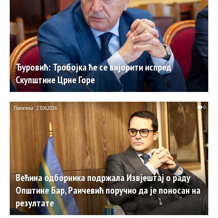
Ђуровић: Тробојка ће се вијорити испред
Скупштине Црне Горе
Политика
23.06.2026.
0
Већина одборника подржала Извјештај о раду
Општине Бар, Раичевић поручио да је поносан на
резултате