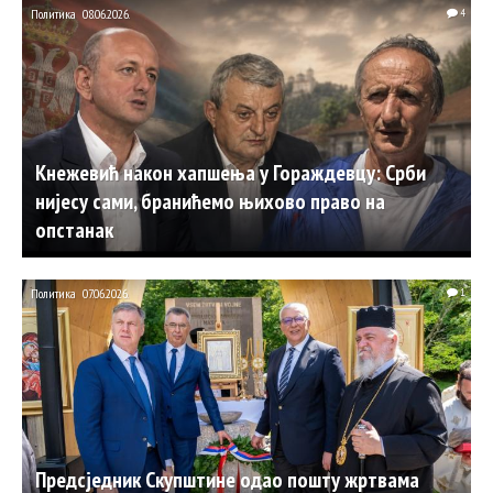
Политика
08.06.2026.
4
Кнежевић након хапшења у Гораждевцу: Срби
нијесу сами, бранићемо њихово право на
опстанак
Политика
07.06.2026.
1
Предсједник Скупштине одао пошту жртвама