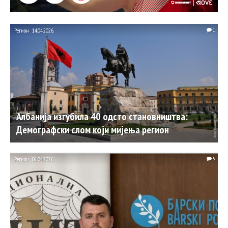
Регион
14.04.2026.
1
Албанија изгубила 40 одсто становништва:
Демографски слом који мијења регион
Регион
01.04.2026.
5