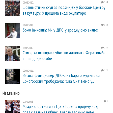
08.03.2020.
154
Шовинистички скуп за подсмијех у барском Центру
за културу: У прецима виде окупаторе
18.01.2019.
140
Божо Јанковић: Ми у ДПС-у вреднујемо знање
16.02.2019.
123
Сликарка планирала убиство адвоката Фератовића
и још двије особе
02.04.2021.
121
Високи функционер ДПС-а из Бара о људима са
црногорским тробојкама: "Ова г..на" ћемо у...
Издвајамо
07.08.2026.
1
Млади спортисти из Црне Горе на пријему код
предсједника Србије: „Нигдје вас нико неће...