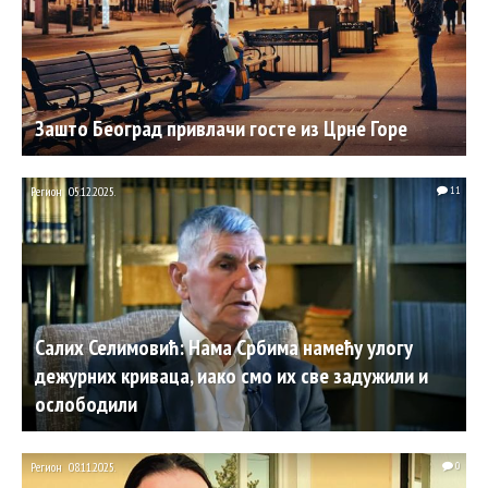
Зашто Београд привлачи госте из Црне Горе
Регион
05.12.2025.
11
Салих Селимовић: Нама Србима намећу улогу
дежурних криваца, иако смо их све задужили и
ослободили
Регион
08.11.2025.
0