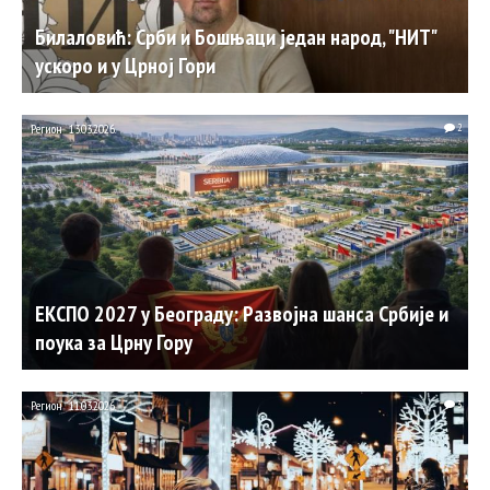
Билаловић: Срби и Бошњаци један народ, "НИТ"
ускоро и у Црној Гори
Регион
13.03.2026.
2
ЕКСПО 2027 у Београду: Развојна шанса Србије и
поука за Црну Гору
Регион
11.03.2026.
3