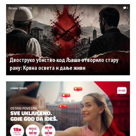
Регион
28.04.2026.
1
Двоструко убиство код Љеша отворило стару
рану: Крвна освета и даље живи