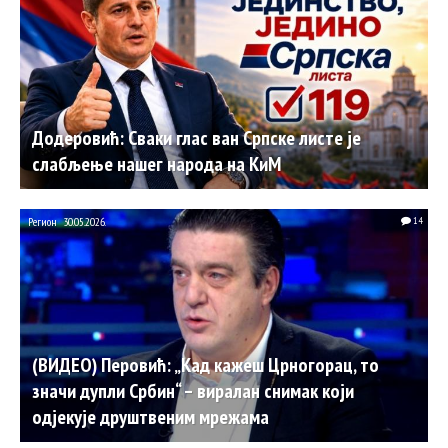
Додеровић: Сваки глас ван Српске листе је
слабљење нашег народа на КиМ
Регион
30.05.2026.
14
(ВИДЕО) Перовић: „Кад кажеш Црногорац, то
значи дупли Србин“ – виралан снимак који
одјекује друштвеним мрежама