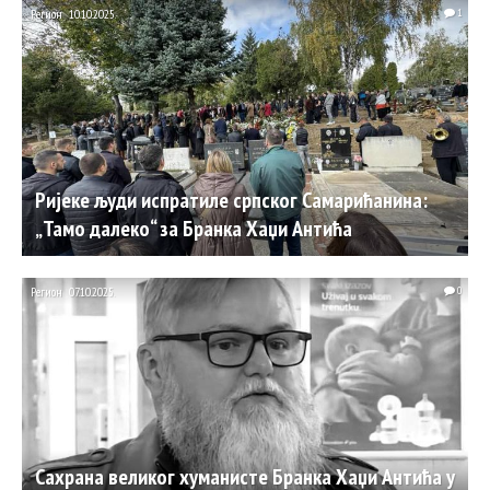
Регион
10.10.2025.
1
Ријеке људи испратиле српског Самарићанина:
„Тамо далеко“ за Бранка Хаџи Антића
Регион
07.10.2025.
0
Сахрана великог хуманисте Бранка Хаџи Антића у