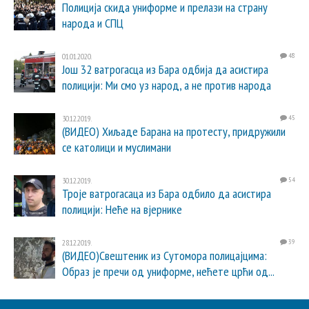
Полиција скида униформе и прелази на страну
народа и СПЦ
01.01.2020.
48
Још 32 ватрогасца из Бара одбија да асистира
полицији: Ми смо уз народ, а не против народа
30.12.2019.
45
(ВИДЕО) Хиљаде Барана на протесту, придружили
се католици и муслимани
30.12.2019.
54
Троје ватрогасаца из Бара одбило да асистира
полицији: Неће на вјернике
28.12.2019.
39
(ВИДЕО)Свештеник из Сутомора полицајцима:
Образ је пречи од униформе, нећете црћи од...