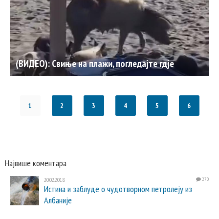
(ВИДЕО): Свиње на плажи, погледајте гдје
1
2
3
4
5
6
Највише коментара
20.02.2018.
270
Истина и заблуде о чудотворном петролеју из
Албаније