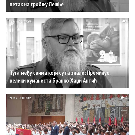
петак на гробљу Лешће
Регион
05.10.2025.
1
Туга међу свима који су га знали: Преминуо
велики хуманиста Бранко Хаџи Антић
Регион
08.08.2025.
12