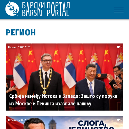
РЕГИОН
Регион
19.06.2026.
1
Србија између Истока и Запада: Зашто су поруке
из Москве и Пекинга изазвале пажњу
Регион
30.05.2026.
1