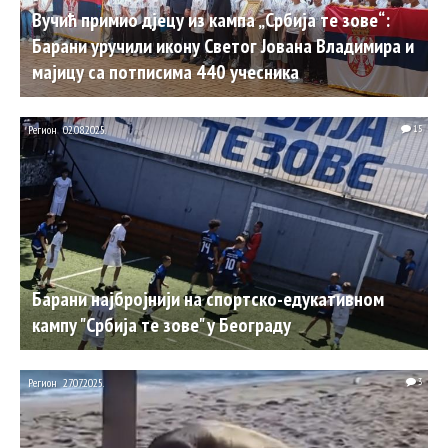
Вучић примио дјецу из кампа „Србија те зове“:
Барани уручили икону Светог Јована Владимира и
мајицу са потписима 440 учесника
Регион
02.08.2025.
15
Барани најбројнији на спортско-едукативном
кампу "Србија те зове" у Београду
Регион
27.07.2025.
3