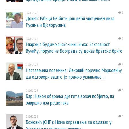
06.08.2026.
2
Докић: Губици ће бити још већи увођењем виза
Русима и Бјелорусима
06.08.2026.
0
Епархија будимљанско-никшићка: Захвалност
Вучићу, поруке из Београда су доказ братске бриге
05.08.2026.
6
Настављена полемика: Лековић поручио Марковићу
да одговори зашто је тражио уклањање...
05.08.2026.
0
Бар: Након обарања дјетета возач побјегао, па
завршио иза решетака
05.08.2026.
0
Божовић (СНП): Нема оправдања за одлазак у
Хрватску на прославу злочина