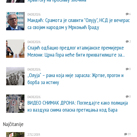
04.08.2026.
6
Мандић: Срамота је славити "Олују", НСД је вечерас
са својим народом у Мркоњић Граду
04.08.2026.
2
Спајић одбацио предлог италијанске премијерке
Мелони: Црна Гора неће бити прихватилиште за...
04.08.2026.
0
„Олуја“ – рана која није зарасла: Жртве, прогон и
борба за истину
04.08.2026.
0
ВИДЕО СНИМАК ДРОНА: Погледајте како полиција
из ваздуха снима опасна претицања код Бара
Najčitanije
27.12.2019.
39