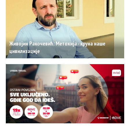
Живојин Ракочевић: Метохија - круна наше
цивилизације