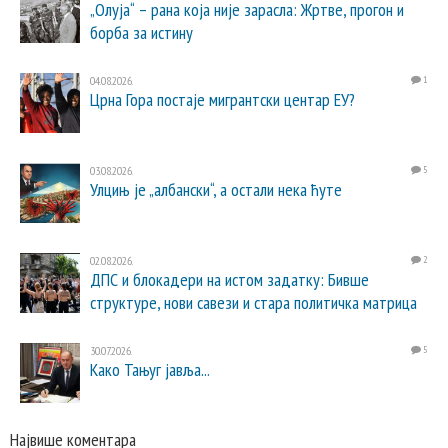
„Олуја“ – рана која није зарасла: Жртве, прогон и
борба за истину
04.08.2026.
1
Црна Гора постаје мигрантски центар ЕУ?
03.08.2026.
5
Улцињ је „албански“, а остали нека ћуте
02.08.2026.
2
ДПС и блокадери на истом задатку: Бивше
структуре, нови савези и стара политичка матрица
30.07.2026.
5
Како Тањуг јавља...
Највише коментара