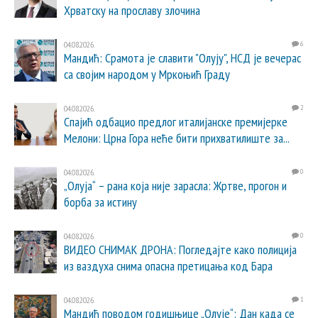
Хрватску на прославу злочина
04.08.2026.
6
Мандић: Срамота је славити "Олују", НСД је вечерас
са својим народом у Мркоњић Граду
04.08.2026.
2
Спајић одбацио предлог италијанске премијерке
Мелони: Црна Гора неће бити прихватилиште за...
04.08.2026.
0
„Олуја“ – рана која није зарасла: Жртве, прогон и
борба за истину
04.08.2026.
0
ВИДЕО СНИМАК ДРОНА: Погледајте како полиција
из ваздуха снима опасна претицања код Бара
04.08.2026.
1
Мандић поводом годишњице „Олује“: Дан када се