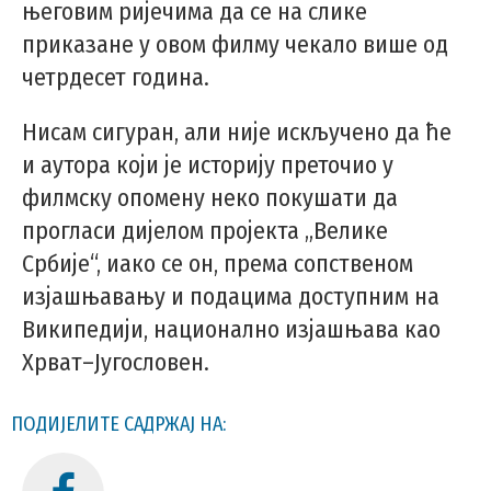
његовим ријечима да се на слике
приказане у овом филму чекало више од
четрдесет година.
Нисам сигуран, али није искључено да ће
и аутора који је историју преточио у
филмску опомену неко покушати да
прогласи дијелом пројекта „Велике
Србије“, иако се он, према сопственом
изјашњавању и подацима доступним на
Википедији, национално изјашњава као
Хрват–Југословен.
ПОДИЈЕЛИТЕ САДРЖАЈ НА: