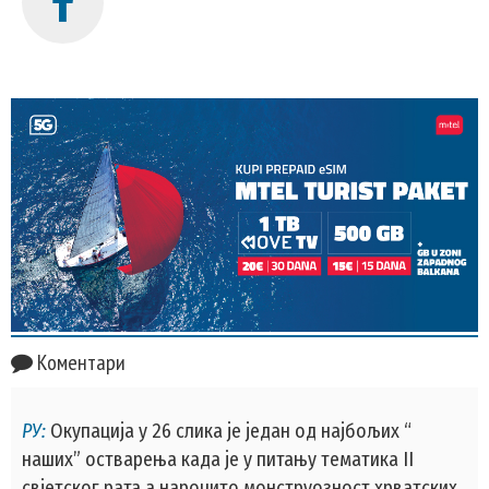
Коментари
РУ:
Окупација у 26 слика је један од најбољих “
наших” остварења када је у питању тематика II
свјетског рата а нарочито монструозност хрватских