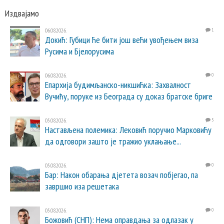
Издвајамо
06.08.2026.
1
Докић: Губици ће бити још већи увођењем виза
Русима и Бјелорусима
06.08.2026.
0
Епархија будимљанско-никшићка: Захвалност
Вучићу, поруке из Београда су доказ братске бриге
05.08.2026.
5
Настављена полемика: Лековић поручио Марковићу
да одговори зашто је тражио уклањање...
05.08.2026.
0
Бар: Након обарања дјетета возач побјегао, па
завршио иза решетака
05.08.2026.
0
Божовић (СНП): Нема оправдања за одлазак у