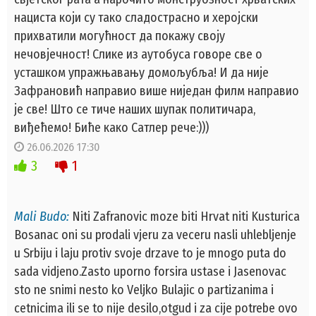
нациста који су тако сладострасно и херојски
прихватили могућност да покажу своју
нечовјечност! Слике из аутобуса говоре све о
усташком упражњавању домољубља! И да није
Зафрановић направио више ниједан филм направио
је све! Што се тиче наших шупак политичара,
виђећемо! Биће како Сатлер рече:)))
26.06.2026 17:30
3
1
Mali Budo:
Niti Zafranovic moze biti Hrvat niti Kusturica
Bosanac oni su prodali vjeru za veceru nasli uhlebljenje
u Srbiju i laju protiv svoje drzave to je mnogo puta do
sada vidjeno.Zasto uporno forsira ustase i Jasenovac
sto ne snimi nesto ko Veljko Bulajic o partizanima i
cetnicima ili se to nije desilo,otgud i za cije potrebe ovo