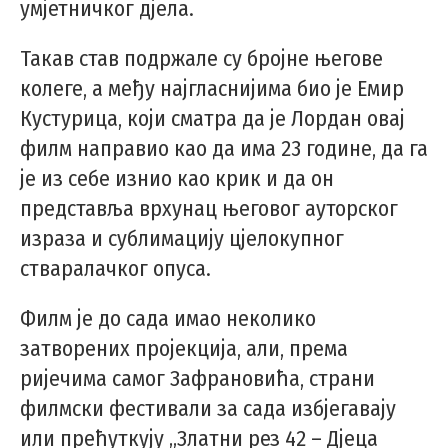
умјетничког дјела.
Такав став подржале су бројне његове
колеге, а међу најгласнијима био је Емир
Кустурица, који сматра да је Лордан овај
филм направио као да има 23 године, да га
је из себе изнио као крик и да он
представља врхунац његовог ауторског
израза и сублимацију цјелокупног
стваралачког опуса.
Филм је до сада имао неколико
затворених пројекција, али, према
ријечима самог Зафрановића, страни
филмски фестивали за сада избјегавају
или прећуткују „Златни рез 42 – Дјеца