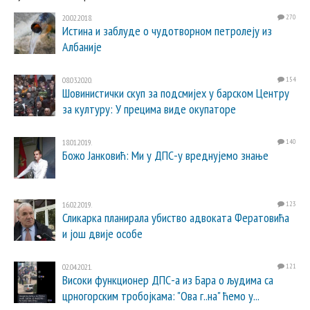
20.02.2018.
270
Истина и заблуде о чудотворном петролеју из
Албаније
08.03.2020.
154
Шовинистички скуп за подсмијех у барском Центру
за културу: У прецима виде окупаторе
18.01.2019.
140
Божо Јанковић: Ми у ДПС-у вреднујемо знање
16.02.2019.
123
Сликарка планирала убиство адвоката Фератовића
и још двије особе
02.04.2021.
121
Високи функционер ДПС-а из Бара о људима са
црногорским тробојкама: "Ова г..на" ћемо у...