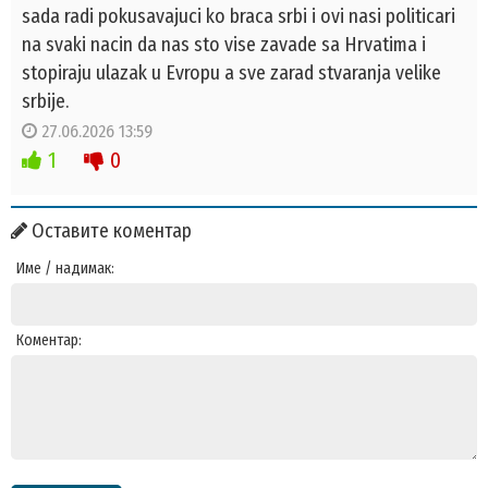
sada radi pokusavajuci ko braca srbi i ovi nasi politicari
na svaki nacin da nas sto vise zavade sa Hrvatima i
stopiraju ulazak u Evropu a sve zarad stvaranja velike
srbije.
27.06.2026 13:59
1
0
Оставите коментар
Име / надимак:
Коментар: