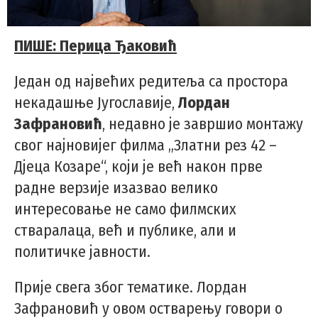
ПИШЕ: Перица Ђаковић
Један од највећих редитеља са простора
некадашње Југославије,
Лордан
Зафрановић
, недавно је завршио монтажу
свог најновијег филма „Златни рез 42 –
Дјеца Козаре“, који је већ након прве
радне верзије изазвао велико
интересовање не само филмских
стваралаца, већ и публике, али и
политичке јавности.
Прије свега због тематике. Лордан
Зафрановић у овом остварењу говори о