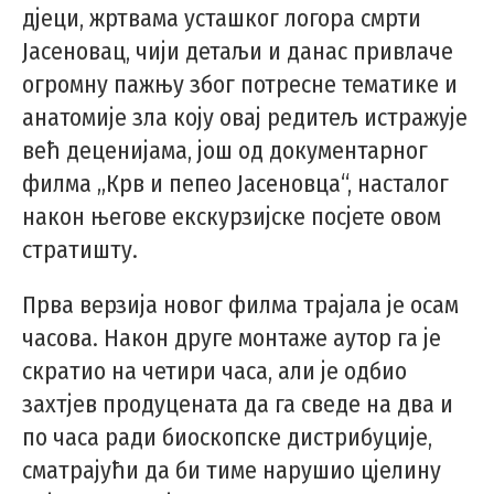
дјеци, жртвама усташког логора смрти
Јасеновац, чији детаљи и данас привлаче
огромну пажњу због потресне тематике и
анатомије зла коју овај редитељ истражује
већ деценијама, још од документарног
филма „Крв и пепео Јасеновца“, насталог
након његове екскурзијске посјете овом
стратишту.
Прва верзија новог филма трајала је осам
часова. Након друге монтаже аутор га је
скратио на четири часа, али је одбио
захтјев продуцената да га сведе на два и
по часа ради биоскопске дистрибуције,
сматрајући да би тиме нарушио цјелину