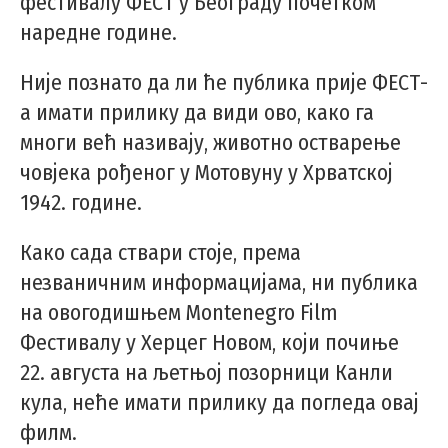
фестивалу ФЕСТ у Београду почетком
наредне године.
Није познато да ли ће публика прије ФЕСТ-
а имати прилику да види ово, како га
многи већ називају, животно остварење
човјека рођеног у Мотовуну у Хрватској
1942. године.
Како сада ствари стоје, према
незваничним информацијама, ни публика
на овогодишњем Montenegro Film
Фестивалу у Херцег Новом, који почиње
22. августа на љетњој позорници Канли
кула, неће имати прилику да погледа овај
филм.