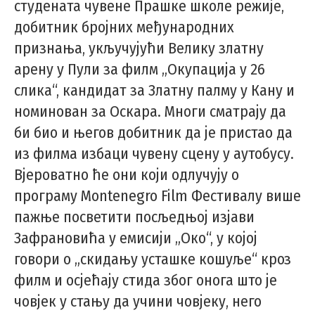
студената чувене Прашке школе режије,
добитник бројних међународних
признања, укључујући Велику златну
арену у Пули за филм „Окупација у 26
слика“, кандидат за Златну палму у Кану и
номинован за Оскара. Многи сматрају да
би био и његов добитник да је пристао да
из филма избаци чувену сцену у аутобусу.
Вјероватно ће они који одлучују о
програму Montenegro Film Фестивалу више
пажње посветити посљедњој изјави
Зафрановића у емисији „Око“, у којој
говори о „скидању усташке кошуље“ кроз
филм и осјећају стида због онога што је
човјек у стању да учини човјеку, него