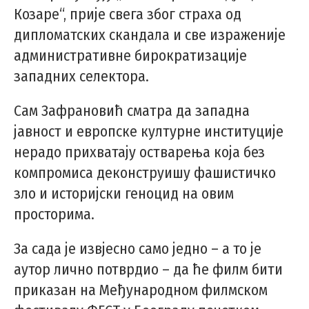
Козаре“, прије свега због страха од
дипломатских скандала и све израженије
административне бирократизације
западних селектора.
Сам Зафрановић сматра да западна
јавност и европске културне институције
нерадо прихватају остварења која без
компромиса деконструишу фашистичко
зло и историјски геноцид на овим
просторима.
За сада је извјесно само једно – а то је
аутор лично потврдио – да ће филм бити
приказан на Међународном филмском