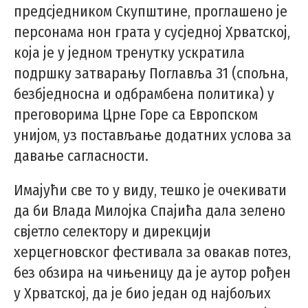
предсједником Скупштине, проглашено је
персонама нон грата у сусједној Хрватској,
која је у једном тренутку ускратила
подршку затварању Поглавља 31 (спољна,
безбједносна и одбрамбена политика) у
преговорима Црне Горе са Европском
унијом, уз постављање додатних услова за
давање сагласности.
Имајући све то у виду, тешко је очекивати
да би Влада Милојка Спајића дала зелено
свјетло селектору и дирекцији
херцегновског фестивала за овакав потез,
без обзира на чињеницу да је аутор рођен
у Хрватској, да је био један од најбољих