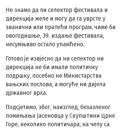
Не знамо да ли селектор фестивала и
дирекција желе и могу да га уврсте у
званични или пратећи програм, чиме би
овогодишње, 39. издање фестивала,
несумњиво остало упамћено.
Готово је извјесно да ни селектор ни
дирекција не би имали политичку
подршку, посебно не Министарства
вањских послова, а могуће ни дијела
државног врха.
Подсјетимо, због, наизглед, безазленог
помињања Јасеновца у Скупштини Црне
Горе, неколико политичара, на челу са