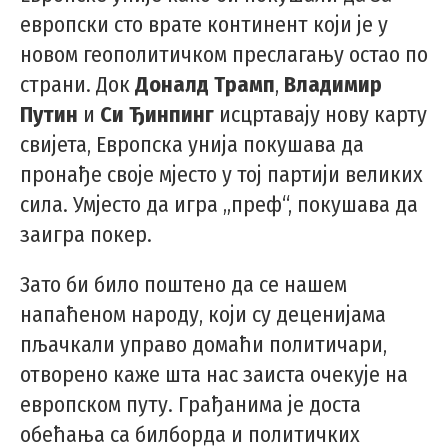
европски сто врате континент који је у
новом геополитичком преслагању остао по
страни. Док
Доналд Трамп
,
Владимир
Путин
и
Си Ђинпинг
исцртавају нову карту
свијета, Европска унија покушава да
пронађе своје мјесто у тој партији великих
сила. Умјесто да игра „преф“, покушава да
заигра покер.
Зато би било поштено да се нашем
напаћеном народу, који су деценијама
пљачкали управо домаћи политичари,
отворено каже шта нас заиста очекује на
европском путу. Грађанима је доста
обећања са билборда и политичких