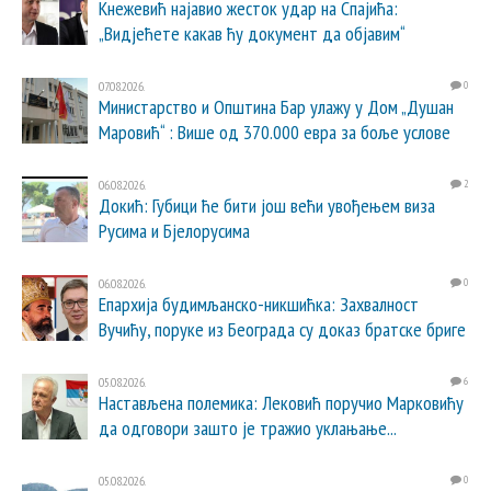
Кнежевић најавио жесток удар на Спајића:
„Видјећете какав ћу документ да објавим“
07.08.2026.
0
Министарство и Општина Бар улажу у Дом „Душан
Маровић“ : Више од 370.000 евра за боље услове
06.08.2026.
2
Докић: Губици ће бити још већи увођењем виза
Русима и Бјелорусима
06.08.2026.
0
Епархија будимљанско-никшићка: Захвалност
Вучићу, поруке из Београда су доказ братске бриге
05.08.2026.
6
Настављена полемика: Лековић поручио Марковићу
да одговори зашто је тражио уклањање...
05.08.2026.
0