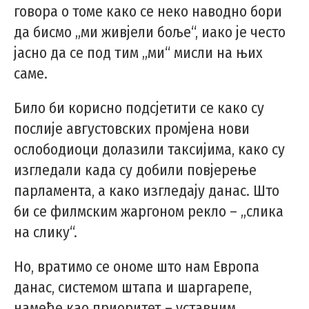
говора о томе како се неко наводно бори
да бисмо „ми живјели боље“, иако је често
јасно да се под тим „ми“ мисли на њих
саме.
Било би корисно подсјетити се како су
послије августовских промјена нови
ослободиоци долазили таксијима, како су
изгледали када су добили повјерење
парламента, а како изгледају данас. Што
би се филмским жаргоном рекло – „слика
на слику“.
Но, вратимо се ономе што нам Европа
данас, системом штапа и шаргарепе,
намеће као приоритет – уставним