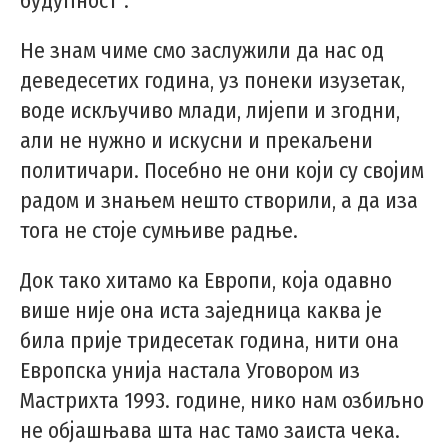
будућност“.
Не знам чиме смо заслужили да нас од
деведесетих година, уз понеки изузетак,
воде искључиво млади, лијепи и згодни,
али не нужно и искусни и прекаљени
политичари. Посебно не они који су својим
радом и знањем нешто створили, а да иза
тога не стоје сумњиве радње.
Док тако хитамо ка Европи, која одавно
више није она иста заједница каква је
била прије тридесетак година, нити она
Европска унија настала Уговором из
Мастрихта 1993. године, нико нам озбиљно
не објашњава шта нас тамо заиста чека.