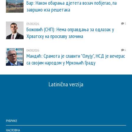
Бар: Након обарања дјетета возач побјегао, па
завршио иза решетака
05.08.2026.
1
Божовић (СНП): Нема оправдања за одлазак у
Хрватску на прославу злочина
04.08.2026.
6
Мандић: Срамота је славити "Олују", НСД је вечерас
са својим народом у Мркоњић Граду
Latinična verzija
РУБРИКЕ
НАСЛОВНА