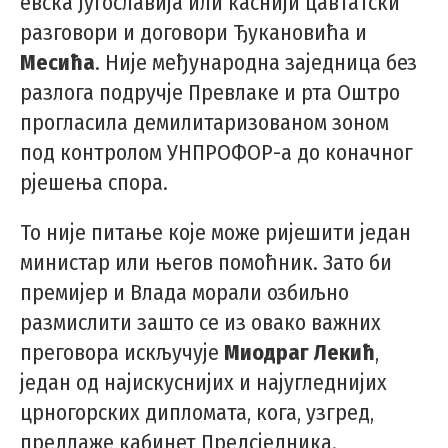
евска Југославија или каснији цавтатски
разговори и договори Ђукановића и
Месића
. Није међународна заједница без
разлога подручје Превлаке и рта Оштро
прогласила демилитаризованом зоном
под контролом УНПРОФОР-а до коначног
рјешења спора.
То није питање које може ријешити један
министар или његов помоћник. Зато би
премијер и Влада морали озбиљно
размислити зашто се из овако важних
преговора искључује
Миодраг Лекић
,
један од најискуснијих и најугледнијих
црногорских дипломата, кога, узгред,
предлаже кабинет Предсједника.