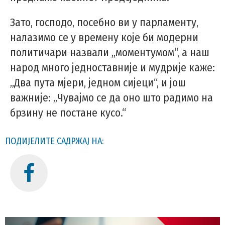
Зато, господо, посебно ви у парламенту,
налазимо се у времену које би модерни
политичари назвали „моментумом“, а наш
народ много једноставније и мудрије каже:
„Два пута мјери, једном сијеци“, и још
важније: „Чувајмо се да оно што радимо на
брзину не постане кусо.“
ПОДИЈЕЛИТЕ САДРЖАЈ НА: