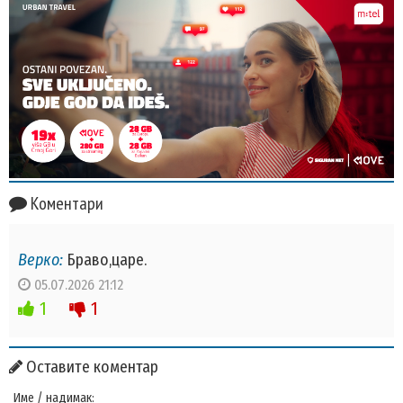
Коментари
Верко:
Браво,царе.
05.07.2026 21:12
1
1
Оставите коментар
Име / надимак: