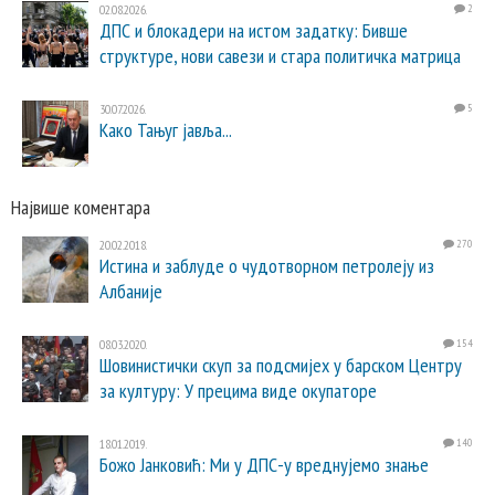
02.08.2026.
2
ДПС и блокадери на истом задатку: Бивше
структуре, нови савези и стара политичка матрица
30.07.2026.
5
Како Тањуг јавља...
Највише коментара
20.02.2018.
270
Истина и заблуде о чудотворном петролеју из
Албаније
08.03.2020.
154
Шовинистички скуп за подсмијех у барском Центру
за културу: У прецима виде окупаторе
18.01.2019.
140
Божо Јанковић: Ми у ДПС-у вреднујемо знање