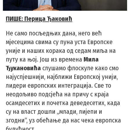
ПИШЕ: Перица Ђаковић
Не само посљедњих дана, него већ
мјесецима свима су пуна уста Европске
уније и наших корака од седам миља на
путу ка њој. Још из времена
Мила
Ђукановића
слушамо флоскуле како смо
најуспјешнији, најближи Европској унији,
лидери европских интеграција. Све то
неодољиво подсјећа на причу с краја
осамдесетих и почетка деведесетих, када
су на власт дошли „млади, лијепи и
згодни“, уз обећање да нас чека европска
будућност.