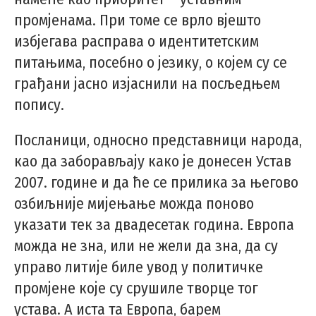
промјенама. При томе се врло вјешто
избјегава расправа о идентитетским
питањима, посебно о језику, о којем су се
грађани јасно изјаснили на посљедњем
попису.
Посланици, односно представници народа,
као да заборављају како је донесен Устав
2007. године и да ће се прилика за његово
озбиљније мијењање можда поново
указати тек за двадесетак година. Европа
можда не зна, или не жели да зна, да су
управо литије биле увод у политичке
промјене које су срушиле творце тог
устава. А иста та Европа, барем