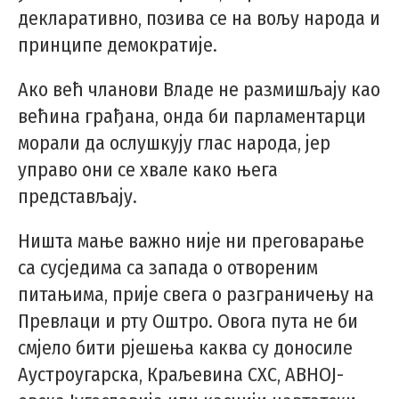
декларативно, позива се на вољу народа и
принципе демократије.
Ако већ чланови Владе не размишљају као
већина грађана, онда би парламентарци
морали да ослушкују глас народа, јер
управо они се хвале како њега
представљају.
Ништа мање важно није ни преговарање
са сусједима са запада о отвореним
питањима, прије свега о разграничењу на
Превлаци и рту Оштро. Овога пута не би
смјело бити рјешења каква су доносиле
Аустроугарска, Краљевина СХС, АВНОЈ-