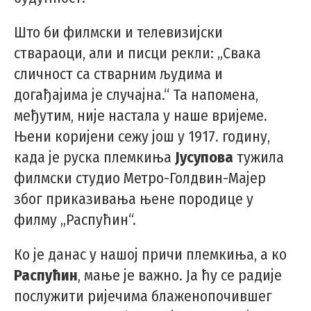
Што би филмски и телевизијски
ствараоци, али и писци рекли: „Свака
сличност са стварним људима и
догађајима је случајна.“ Та напомена,
међутим, није настала у наше вријеме.
Њени коријени сежу још у 1917. годину,
када је руска племкиња
Јусупова
тужила
филмски студио Метро-Голдвин-Мајер
због приказивања њене породице у
филму „Распућин“.
Ко је данас у нашој причи племкиња, а ко
Распућин
, мање је важно. Ја ћу се радије
послужити ријечима блаженопочившег