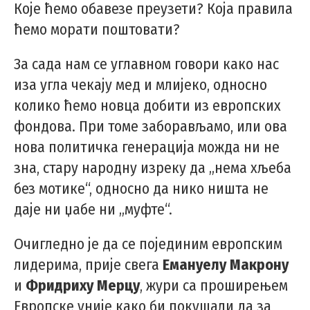
Које ћемо обавезе преузети? Која правила
ћемо морати поштовати?
За сада нам се углавном говори како нас
иза угла чекају мед и млијеко, односно
колико ћемо новца добити из европских
фондова. При томе заборављамо, или ова
нова политичка генерација можда ни не
зна, стару народну изреку да „нема хљеба
без мотике“, односно да нико ништа не
даје ни џабе ни „муфте“.
Очигледно је да се појединим европским
лидерима, прије свега
Емануелу Макрону
и
Фридриху Мерцу
, жури са проширењем
Европске уније како би покушали да за