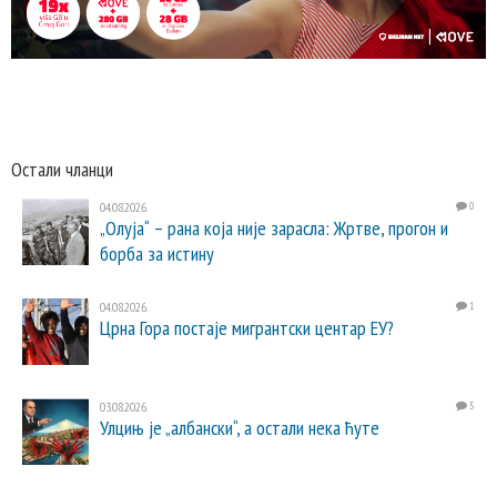
Остали чланци
04.08.2026.
0
„Олуја“ – рана која није зарасла: Жртве, прогон и
борба за истину
04.08.2026.
1
Црна Гора постаје мигрантски центар ЕУ?
03.08.2026.
5
Улцињ је „албански“, а остали нека ћуте