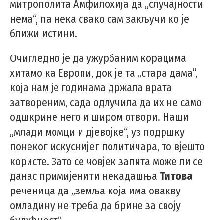
митрополита Амфилохија да „случајности
нема“, па нека свако сам закључи ко је
ближи истини.
Очигледно је да ужурбаним корацима
хитамо ка Европи, док је та „стара дама“,
која нам је годинама држала врата
затвореним, сада одлучила да их не само
одшкрине него и широм отвори. Наши
„млади момци и дјевојке“, уз подршку
понеког искуснијег политичара, то вјешто
користе. Зато се човјек запита може ли се
данас примијенити некадашња
Титова
реченица да „земља која има овакву
омладину не треба да брине за своју