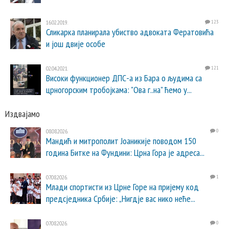
16.02.2019.
123
Сликарка планирала убиство адвоката Фератовића
и још двије особе
02.04.2021.
121
Високи функционер ДПС-а из Бара о људима са
црногорским тробојкама: "Ова г..на" ћемо у...
Издвајамо
08.08.2026.
0
Мандић и митрополит Јоаникије поводом 150
година Битке на Фундини: Црна Гора је адреса...
07.08.2026.
1
Млади спортисти из Црне Горе на пријему код
предсједника Србије: „Нигдје вас нико неће...
07.08.2026.
0