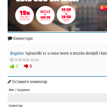
Коментари
Bogdan:
Isprazniki vc u nase more a mozda donijeli i kur
11.05.2026 20:48
3
0
Оставите коментар
Име / надимак:
Коментар: