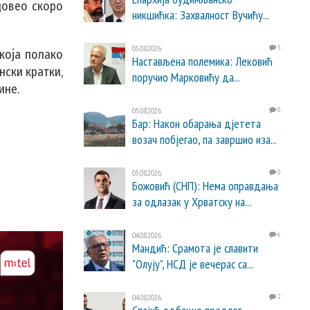
 довео скоро
никшићка: Захвалност Вучићу...
05.08.2026.
5
 која полако
Настављена полемика: Лековић
ски кратки,
поручио Марковићу да...
ине.
05.08.2026.
0
Бар: Након обарања дјетета
возач побјегао, па завршио иза...
05.08.2026.
0
Божовић (СНП): Нема оправдања
за одлазак у Хрватску на...
04.08.2026.
6
Мандић: Срамота је славити
"Олују", НСД је вечерас са...
04.08.2026.
2