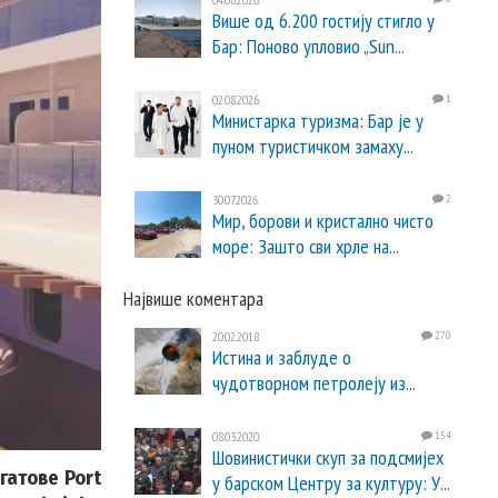
Више од 6.200 гостију стигло у
Бар: Поново упловио „Sun...
02.08.2026.
1
Министарка туризма: Бар је у
пуном туристичком замаху...
30.07.2026.
2
Мир, борови и кристално чисто
море: Зашто сви хрле на...
Највише коментара
20.02.2018.
270
Истина и заблуде о
чудотворном петролеју из...
08.03.2020.
154
Шовинистички скуп за подсмијех
гатове Port
у барском Центру за културу: У...