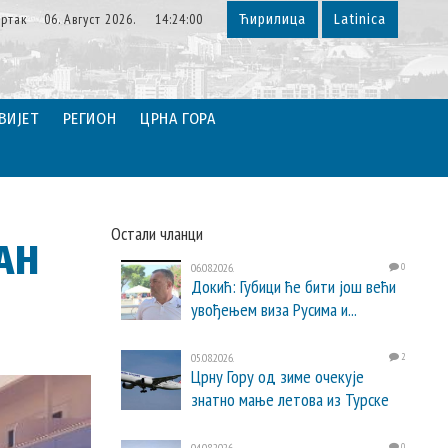
ртак 06. Август 2026. 14:24:00
Ћирилица
Latinica
ВИЈЕТ
РЕГИОН
ЦРНА ГОРА
Остали чланци
АН
06.08.2026.
0
Докић: Губици ће бити још већи
увођењем виза Русима и...
05.08.2026.
2
Црну Гору од зиме очекује
знатно мање летова из Турске
04.08.2026.
0