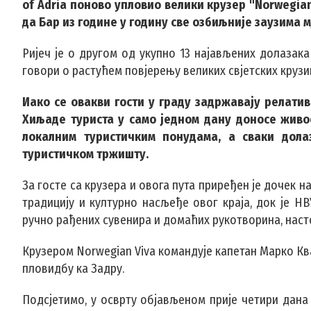
of Adria поново упловио велики крузер "Norwegian
да Бар из године у годину све озбиљније заузима 
Ријеч је о другом од укупно 13 најављених долазак
говори о растућем повјерењу великих свјетских крузи
Иако се овакви гости у граду задржавају релати
Хиљаде туриста у само једном дану доносе живо
локалним туристичким понудама, а сваки дол
туристичком тржишту.
За госте са крузера и овога пута приређен је дочек н
традицију и културно насљеђе овог краја, док је Н
ручно рађених сувенира и домаћих рукотворина, наст
Крузером Norwegian Viva командује капетан Марко Ква
пловидбу ка Задру.
Подсјетимо, у осврту објављеном прије четири дана