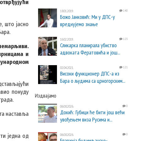
потврђујући
18.01.2019.
140
Божо Јанковић: Ми у ДПС-у
вреднујемо знање
, што јасно
Бара.
16.02.2019.
123
Сликарка планирала убиство
анемарљиви.
адвоката Фератовића и још...
ирницама и
ђународном
02.04.2021.
121
Високи функционер ДПС-а из
Бара о људима са црногорским...
едстављајући
авио понуду
Издвајамо
града.
06.08.2026.
0
Докић: Губици ће бити још већи
ега наставља
увођењем виза Русима и...
06.08.2026.
0
ти једна од
Епархија будимљанско-