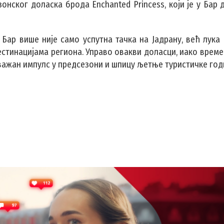
зонског доласка брода Enchanted Princess, који је у Бар
 Бар више није само успутна тачка на Јадрану, већ лука
тинацијама региона. Управо овакви доласци, иако времен
важан импулс у предсезони и шпицу љетње туристичке год