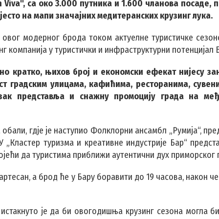
 Viva", са око 3.000 путника и 1.600 чланова посаде, 
мјесто на мапи значајних медитеранских крузинг лука.
а овог модерног брода током актуелне туристичке сезоне
нг компанија у туристички и инфраструктурни потенцијал 
вно кратко, њихов број и економски ефекат нијесу з
ст градским улицама, кафићима, ресторанима, сувен
азак представља и снажну промоцију града на ме
а обали, гдје је наступио Фолклорни ансамбл „Румија“, пр
ВУ „Кластер туризма и креативне индустрије Бар“ предст
ојећи да туристима приближи аутентични дух приморског 
ртесан, а брод ће у Бару боравити до 19 часова, након ч
 истакнуто је да би овогодишња крузинг сезона могла би