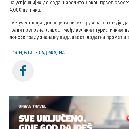
најуспјешнијих до сада, нарочито након првог овосе
4.000 путника.
Све учесталији доласци великих крузера показују да
гради препознатљивост међу великим туристичким дес
доносе граду значајну видљивост, додатни промет и 
ПОДИЈЕЛИТЕ САДРЖАЈ НА: