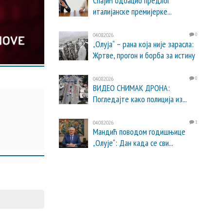
Спајић одбацио предлог
италијанске премијерке...
04.08.2026.
0
„Олуја“ – рана која није зарасла:
Жртве, прогон и борба за истину
04.08.2026.
0
ВИДЕО СНИМАК ДРОНА:
Погледајте како полиција из...
04.08.2026.
1
Мандић поводом годишњице
„Олује“: Дан када се сви...