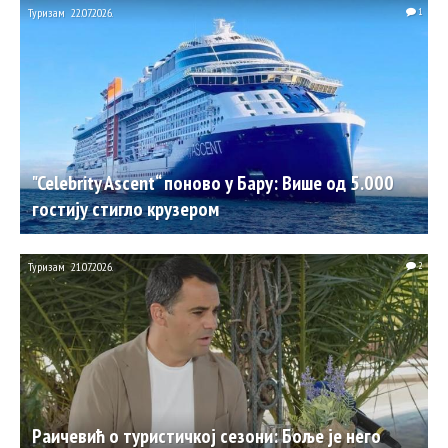
Туризам
22.07.2026.
1
"Celebrity Ascent“ поново у Бару: Више од 5.000
гостију стигло крузером
Туризам
21.07.2026.
2
Раичевић о туристичкој сезони: Боље је него