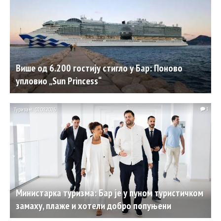
Више од 6.200 гостију стигло у Бар: Поново
упловио „Sun Princess“
Туризам
02.08.2026.
1
Министарка туризма: Бар је у пуном туристичком
замаху, плаже и хотели добро попуњени