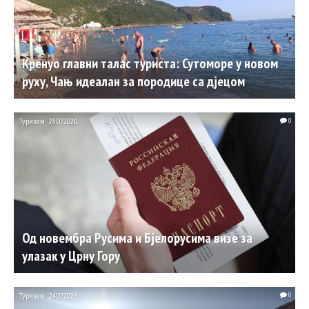
Кренуо главни талас туриста: Сутоморе у новом
руху, Чањ идеалан за породице са дјецом
Туризам
25.07.2026.
0
Од новембра Русима и Бјелорусима визе за
улазак у Црну Гору
Туризам
24.07.2026.
0