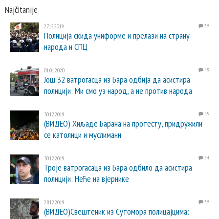
Najčitanije
27.12.2019.
39
Полиција скида униформе и прелази на страну
народа и СПЦ
01.01.2020.
48
Још 32 ватрогасца из Бара одбија да асистира
полицији: Ми смо уз народ, а не против народа
30.12.2019.
45
(ВИДЕО) Хиљаде Барана на протесту, придружили
се католици и муслимани
30.12.2019.
54
Троје ватрогасаца из Бара одбило да асистира
полицији: Неће на вјернике
28.12.2019.
39
(ВИДЕО)Свештеник из Сутомора полицајцима: