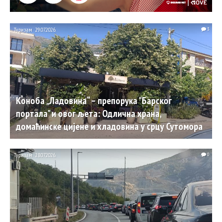
Туризам
29.07.2026.
3
Коноба „Ладовина“ – препорука "Барског
портала" и овог љета: Одлична храна,
домаћинске цијене и хладовина у срцу Сутомора
Туризам
28.07.2026.
0