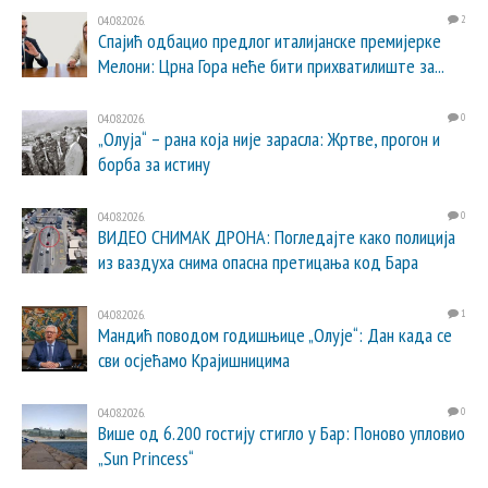
04.08.2026.
2
Спајић одбацио предлог италијанске премијерке
Мелони: Црна Гора неће бити прихватилиште за...
04.08.2026.
0
„Олуја“ – рана која није зарасла: Жртве, прогон и
борба за истину
04.08.2026.
0
ВИДЕО СНИМАК ДРОНА: Погледајте како полиција
из ваздуха снима опасна претицања код Бара
04.08.2026.
1
Мандић поводом годишњице „Олује“: Дан када се
сви осјећамо Крајишницима
04.08.2026.
0
Више од 6.200 гостију стигло у Бар: Поново упловио
„Sun Princess“