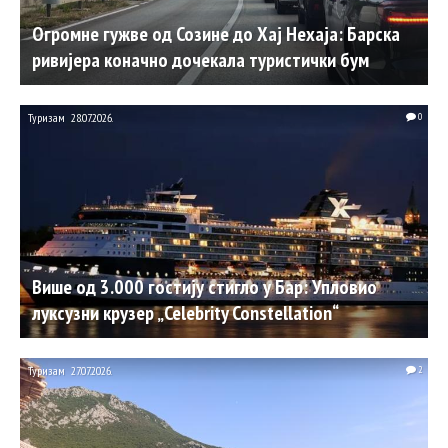
Огромне гужве од Созине до Хај Нехаја: Барска
ривијера коначно дочекала туристички бум
Туризам
28.07.2026.
0
Више од 3.000 гостију стигло у Бар: Упловио
луксузни крузер „Celebrity Constellation“
Туризам
27.07.2026.
2