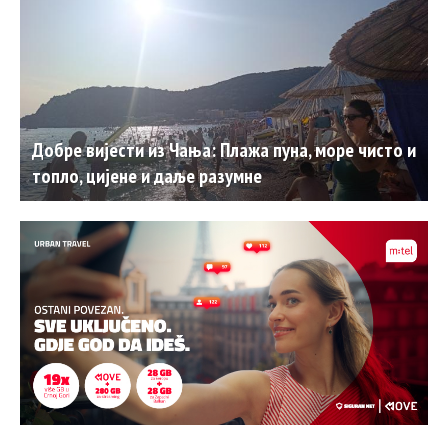
Добре вијести из Чања: Плажа пуна, море чисто и
топло, цијене и даље разумне