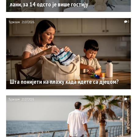
лани, за 14 одсто је више гостију
Туризам
21.07.2026.
0
Шта понијети на плажу када идете са дјецом?
Туризам
21.07.2026.
0