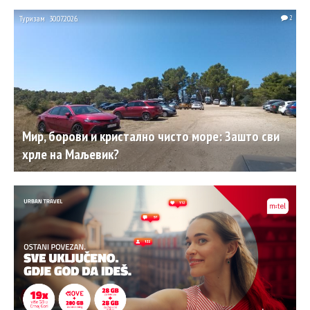
Туризам
30.07.2026.
2
Мир, борови и кристално чисто море: Зашто сви
хрле на Маљевик?