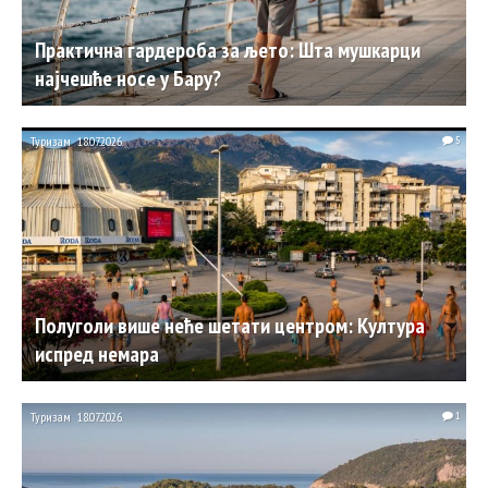
Практична гардероба за љето: Шта мушкарци
најчешће носе у Бару?
Туризам
18.07.2026.
5
Полуголи више неће шетати центром: Култура
испред немарa
Туризам
18.07.2026.
1