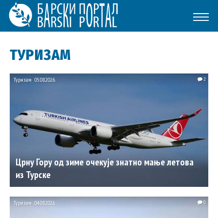
ТУРИЗАМ
Туризам
05.08.2026.
2
Црну Гору од зиме очекује знатно мање летова
из Турске
Туризам
04.08.2026.
0