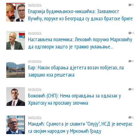
06.08.2026.
0
Епархија будимљанско-никшићка: Захвалност
Вучићу, поруке из Београда су доказ братске бриге
05.08.2026.
4
Настављена полемика: Лековић поручио Марковићу
да одговори зашто је тражио уклањање...
05.08.2026.
0
Бар: Након обарања дјетета возач побјегао, па
завршио иза решетака
05.08.2026.
0
Божовић (СНП): Нема оправдања за одлазак у
Хрватску на прославу злочина
04.08.2026.
6
Мандић: Срамота је славити "Олују", НСД је вечерас
са својим народом у Мркоњић Граду