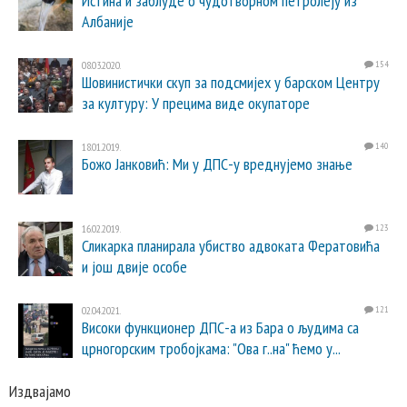
Истина и заблуде о чудотворном петролеју из
Албаније
08.03.2020.
154
Шовинистички скуп за подсмијех у барском Центру
за културу: У прецима виде окупаторе
18.01.2019.
140
Божо Јанковић: Ми у ДПС-у вреднујемо знање
16.02.2019.
123
Сликарка планирала убиство адвоката Фератовића
и још двије особе
02.04.2021.
121
Високи функционер ДПС-а из Бара о људима са
црногорским тробојкама: "Ова г..на" ћемо у...
Издвајамо