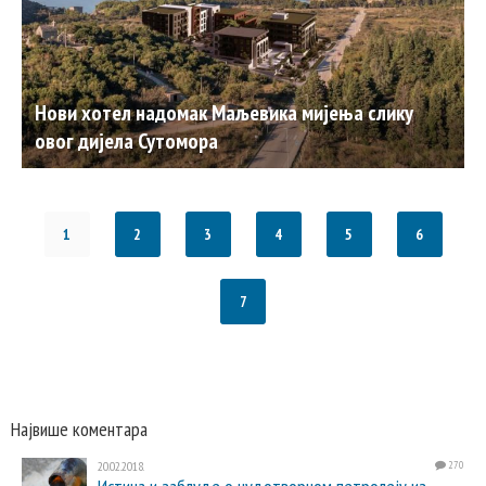
Нови хотел надомак Маљевика мијења слику
овог дијела Сутомора
1
2
3
4
5
6
7
Највише коментара
20.02.2018.
270